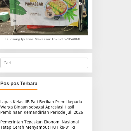
Es Pisang Ijo Khas Makassar +6282162854868
C
a
r
i
u
Pos-pos Terbaru
n
t
u
Lapas Kelas IIB Pati Berikan Premi kepada
k
Warga Binaan sebagai Apresiasi Hasil
:
Pembinaan Kemandirian Periode Juli 2026
Pemerintah Tegaskan Ekonomi Nasional
Tetap Cerah Menyambut HUT ke-81 RI