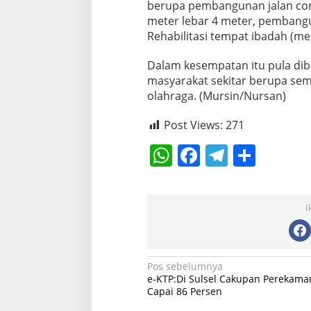
berupa pembangunan jalan co
meter lebar 4 meter, pembangun
Rehabilitasi tempat ibadah (mes
Dalam kesempatan itu pula dib
masyarakat sekitar berupa sem
olahraga. (Mursin/Nursan)
Post Views:
271
W
F
T
S
h
a
el
h
at
c
e
ar
I
s
e
gr
e
A
b
a
p
o
m
N
Pos sebelumnya
e-KTP:Di Sulsel Cakupan Perekama
p
o
a
Capai 86 Persen
k
v