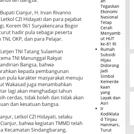
ndirian Bangsa.
ah
Tegaskan
Ekonomi
Bupati Cianjur, H. Irvan Rivanno
Nasional
Letkol CZI Hidayati dan para pejabat
Tetap
wangi, Korem 061 Suryakencana Bogor
Cerah
urut hadir pula sebagai peserta
Menyamb
 TNI, OKP, dan para Pelajar.
ut HUT
ke-81 RI
Rumah
etjen TNI Tatang Sulaeman
Subsidi
tema TNI Manunggal Rakyat
Hijau
ndirian Bangsa, bahwa
Didorong
arahkan kepada pembangunan
Jadi
Simbol
ngun pula karakter masyarakat menuju
Kemerde
njut Wakasad juga menambahkan
kaan
tar lagi akan menghadapi tahun
yang
bih cerdas, tidak boleh dan tidak akan
Layak dan
Asri
tuan dan kesatuan bangsa.
Ir
Kodiklata
njur, Letkol CZI Hidayati, selaku
d Tinjau
Cianjur, bahwa kegiatan TMMD telah
Hanmars,
ksa Kecamatan Sindangbarang,
Turut