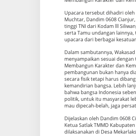
Membangun Karakter dan Kema
D
.
Upacara tersebut dihadiri oleh 
Muchtar, Dandim 0608 Cianjur, 
tinggi TNI dari Kodam lll Sili
serta Tamu undangan lainnya, t
upacara dari berbagai kesatuan
Dalam sambutannya, Wakasad L
menyampaikan sesuai dengan 
Membangun Karakter dan Kema
pembangunan bukan hanya di
secara fisik tetapi harus diba
kemandirian bangsa. Lebih la
bahwa bangsa Indonesia seben
politik, untuk itu masyarakat le
mau dipecah-belah, jaga persa
Dijelaskan oleh Dandim 0608 Cia
Ketua Satlak TMMD Kabupaten 
dilaksanakan di Desa Mekarla