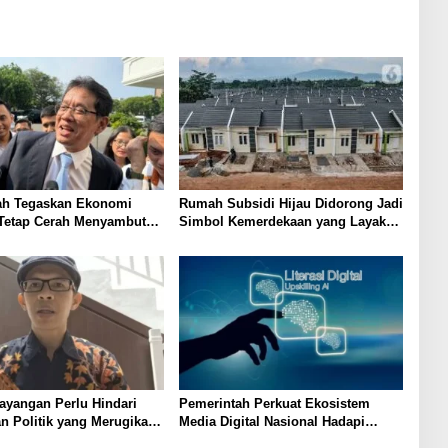
ah Tegaskan Ekonomi
Rumah Subsidi Hijau Didorong Jadi
 Tetap Cerah Menyambut
Simbol Kemerdekaan yang Layak
 RI
dan Asri
ayangan Perlu Hindari
Pemerintah Perkuat Ekosistem
 Politik yang Merugikan
Media Digital Nasional Hadapi
Perang Algoritma AI