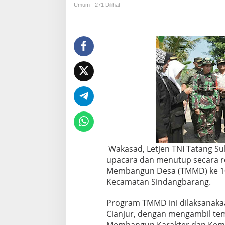
a
Umum
271 Dilihat
d
T
N
I
M
e
n
u
t
u
p
R
e
s
m
Wakasad, Letjen TNI Tatang Su
i
A
upacara dan menutup secara r
c
Membangun Desa (TMMD) ke 101
a
Kecamatan Sindangbarang.
r
a
Program TMMD ini dilaksanakaa
T
M
Cianjur, dengan mengambil tem
M