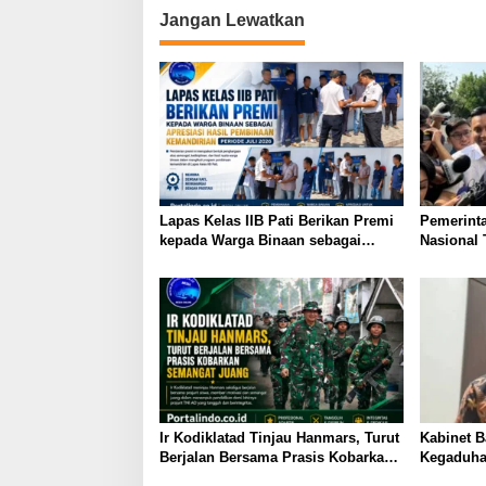
Jangan Lewatkan
i
g
a
s
i
p
o
Lapas Kelas IIB Pati Berikan Premi
Pemerint
s
kepada Warga Binaan sebagai
Nasional
Apresiasi Hasil Pembinaan
HUT ke-81
Kemandirian Periode Juli 2026
Ir Kodiklatad Tinjau Hanmars, Turut
Kabinet B
Berjalan Bersama Prasis Kobarkan
Kegaduhan
Semangat Juang
Publik