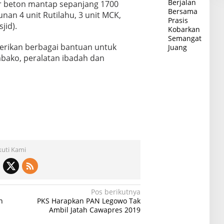
Berjalan
r beton mantap sepanjang 1700
Bersama
an 4 unit Rutilahu, 3 unit MCK,
Prasis
jid).
Kobarkan
Semangat
erikan berbagai bantuan untuk
Juang
bako, peralatan ibadah dan
kuti Kami
Pos berikutnya
n
PKS Harapkan PAN Legowo Tak
Ambil Jatah Cawapres 2019