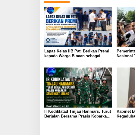
Lapas Kelas IIB Pati Berikan Premi
Pemerint
kepada Warga Binaan sebagai
Nasional
Apresiasi Hasil Pembinaan
HUT ke-81
Kemandirian Periode Juli 2026
Ir Kodiklatad Tinjau Hanmars, Turut
Kabinet B
Berjalan Bersama Prasis Kobarkan
Kegaduhan
Semangat Juang
Publik