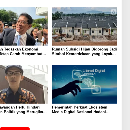
ah Tegaskan Ekonomi
Rumah Subsidi Hijau Didorong Jadi
 Tetap Cerah Menyambut
Simbol Kemerdekaan yang Layak
 RI
dan Asri
ayangan Perlu Hindari
Pemerintah Perkuat Ekosistem
 Politik yang Merugikan
Media Digital Nasional Hadapi
Perang Algoritma AI