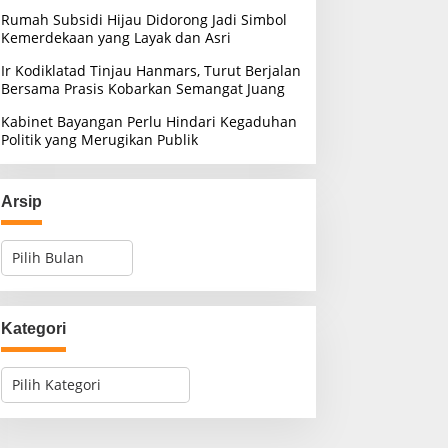
Rumah Subsidi Hijau Didorong Jadi Simbol
Kemerdekaan yang Layak dan Asri
Ir Kodiklatad Tinjau Hanmars, Turut Berjalan
Bersama Prasis Kobarkan Semangat Juang
Kabinet Bayangan Perlu Hindari Kegaduhan
Politik yang Merugikan Publik
Arsip
A
r
s
i
p
Kategori
K
a
t
e
g