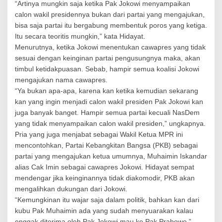
“Artinya mungkin saja ketika Pak Jokowi menyampaikan
calon wakil presidennya bukan dari partai yang mengajukan,
bisa saja partai itu bergabung membentuk poros yang ketiga.
Itu secara teoritis mungkin,” kata Hidayat.
Menurutnya, ketika Jokowi menentukan cawapres yang tidak
sesuai dengan keinginan partai pengusungnya maka, akan
timbul ketidakpuasan. Sebab, hampir semua koalisi Jokowi
mengajukan nama cawapres.
“Ya bukan apa-apa, karena kan ketika kemudian sekarang
kan yang ingin menjadi calon wakil presiden Pak Jokowi kan
juga banyak banget. Hampir semua partai kecuali NasDem
yang tidak menyampaikan calon wakil presiden,” ungkapnya.
Pria yang juga menjabat sebagai Wakil Ketua MPR ini
mencontohkan, Partai Kebangkitan Bangsa (PKB) sebagai
partai yang mengajukan ketua umumnya, Muhaimin Iskandar
alias Cak Imin sebagai cawapres Jokowi. Hidayat sempat
mendengar jika keinginannya tidak diakomodir, PKB akan
mengalihkan dukungan dari Jokowi.
“Kemungkinan itu wajar saja dalam politik, bahkan kan dari
kubu Pak Muhaimin ada yang sudah menyuarakan kalau
enggak diterima oleh Pak Jokowi mau ke Pak Prabowo,”