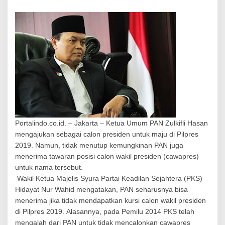
k
a
n
P
A
N
L
e
g
o
w
o
T
a
Portalindo.co.id. – Jakarta – Ketua Umum PAN Zulkifli Hasan
k
mengajukan sebagai calon presiden untuk maju di Pilpres
A
m
2019. Namun, tidak menutup kemungkinan PAN juga
b
menerima tawaran posisi calon wakil presiden (cawapres)
i
untuk nama tersebut.
l
Wakil Ketua Majelis Syura Partai Keadilan Sejahtera (PKS)
J
Hidayat Nur Wahid mengatakan, PAN seharusnya bisa
a
t
menerima jika tidak mendapatkan kursi calon wakil presiden
a
di Pilpres 2019. Alasannya, pada Pemilu 2014 PKS telah
h
mengalah dari PAN untuk tidak mencalonkan cawapres