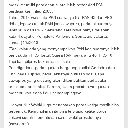
C
meski memiliki perolehan suara lebih besar dari PAN
a
w
berdasarkan Pileg 2009.
a
Tahun 2014 waktu itu PKS suaranya 57, PAN 43 dan PKS
p
ridho, legowo untuk PAN jadi cawapres, padahal suaranya
r
lebih jauh dari PKS. Sekarang selisihnya hanya delapan,”
e
kata Hidayat di Kompleks Parlemen, Senayan, Jakarta,
s
2
Jumat (4/5/2018).
0
“Tapi kalau ada yang menyampaikan PAN kan suaranya lebih
1
banyak dari PKS, betul. Suara PAN sekarang 48, PKS 40.
9
Tapi kan pilpres bukan kali ini saja.
Pan digadang-gadang akan bergaung koalisi Gerindra dan
PKS pada Pilpres, pada akhirnya putusan soal siapa
cawapres yang diusung akan dikembalikan pada calon
presiden dari koalisi. Karena, calon presiden yang akan
menentukan siapa figur pendampingnya.
Hidayat Nur Wahid juga mengatakan poros ketiga masih bisa
terbentuk. Kemungkinan itu bisa terwujud ketika poros
Jokowi sudah menentukan calon wakil presidennya
(cawapres).