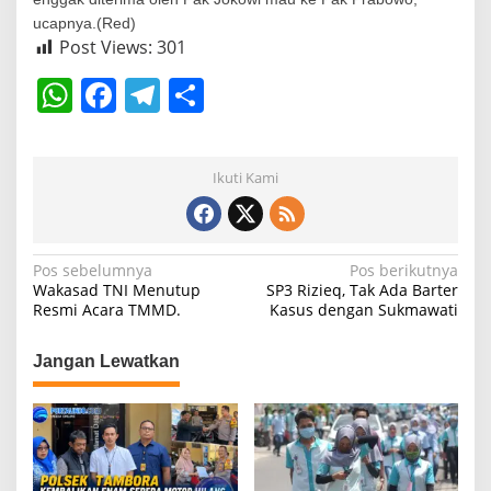
ucapnya.(Red)
Post Views:
301
W
F
T
S
h
a
el
h
at
c
e
ar
Ikuti Kami
s
e
gr
e
A
b
a
p
o
m
N
Pos sebelumnya
Pos berikutnya
Wakasad TNI Menutup
SP3 Rizieq, Tak Ada Barter
p
o
a
Resmi Acara TMMD.
Kasus dengan Sukmawati
k
v
i
Jangan Lewatkan
g
a
s
i