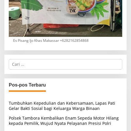
Es Pisang Ijo Khas Makassar +6282162854868
C
a
r
i
u
Pos-pos Terbaru
n
t
u
Tumbuhkan Kepedulian dan Kebersamaan, Lapas Pati
k
Gelar Bakti Sosial bagi Keluarga Warga Binaan
:
Polsek Tambora Kembalikan Enam Sepeda Motor Hilang
kepada Pemilik, Wujud Nyata Pelayanan Presisi Polri