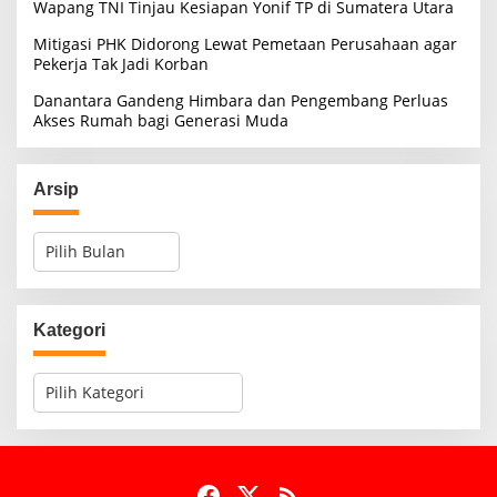
Wapang TNI Tinjau Kesiapan Yonif TP di Sumatera Utara
Mitigasi PHK Didorong Lewat Pemetaan Perusahaan agar
Pekerja Tak Jadi Korban
Danantara Gandeng Himbara dan Pengembang Perluas
Akses Rumah bagi Generasi Muda
Arsip
A
r
s
i
p
Kategori
K
a
t
e
g
o