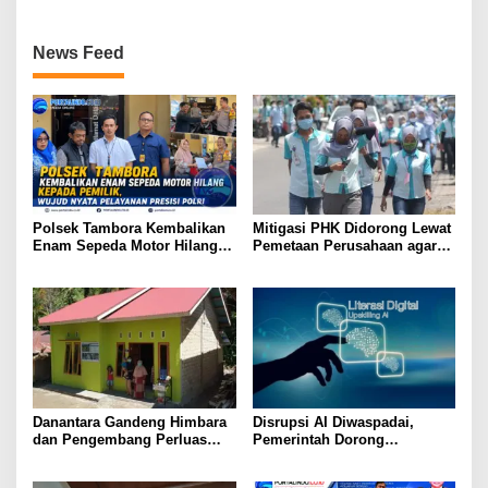
News Feed
Polsek Tambora Kembalikan
Mitigasi PHK Didorong Lewat
Enam Sepeda Motor Hilang
Pemetaan Perusahaan agar
kepada Pemilik, Wujud Nyata
Pekerja Tak Jadi Korban
Pelayanan Presisi Polri
Danantara Gandeng Himbara
Disrupsi AI Diwaspadai,
dan Pengembang Perluas
Pemerintah Dorong
Akses Rumah bagi Generasi
Perlindungan Data dan
Muda
Konten Jurnalistik