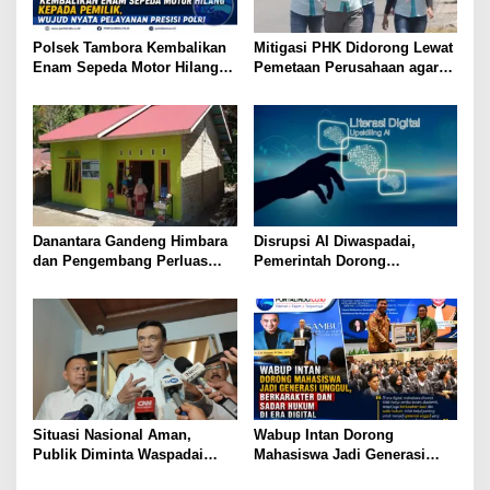
p
Polsek Tambora Kembalikan
Mitigasi PHK Didorong Lewat
o
Enam Sepeda Motor Hilang
Pemetaan Perusahaan agar
s
kepada Pemilik, Wujud Nyata
Pekerja Tak Jadi Korban
Pelayanan Presisi Polri
Danantara Gandeng Himbara
Disrupsi AI Diwaspadai,
dan Pengembang Perluas
Pemerintah Dorong
Akses Rumah bagi Generasi
Perlindungan Data dan
Muda
Konten Jurnalistik
Situasi Nasional Aman,
Wabup Intan Dorong
Publik Diminta Waspadai
Mahasiswa Jadi Generasi
Provokasi Jelang HUT RI
Unggul, Berkarakter dan