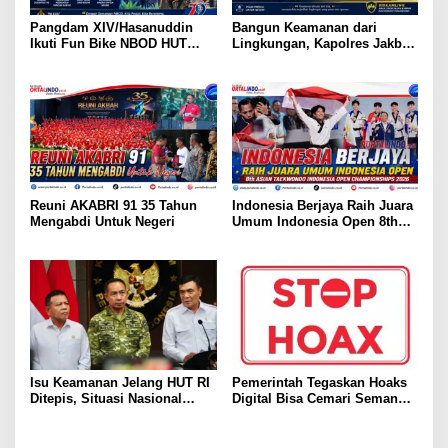
Pangdam XIV/Hasanuddin
Bangun Keamanan dari
Ikuti Fun Bike NBOD HUT
Lingkungan, Kapolres Jakbar
Kodaeral VI, Perkuat Soliditas
Ajak Warga Cengkareng
TNI dan Kedekatan dengan
Aktifkan Siskamling
Rakyat
Reuni AKABRI 91 35 Tahun
Indonesia Berjaya Raih Juara
Mengabdi Untuk Negeri
Umum Indonesia Open 8th
Asian Taekwondo Indonesia
Open Championships 2026
Isu Keamanan Jelang HUT RI
Pemerintah Tegaskan Hoaks
Ditepis, Situasi Nasional
Digital Bisa Cemari Semangat
Dipastikan Kondusif
HUT ke-81 RI