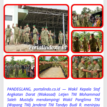
a
m
p
i
n
g
i
W
a
p
a
n
g
T
N
I
T
i
n
j
a
PANDEGLANG, portalindo.co.id — Wakil Kepala Staf
u
Angkatan Darat (Wakasad) Letjen TNI Mohammad
P
r
Saleh Mustafa mendampingi Wakil Panglima TNI
o
(Wapang TNI) Jenderal TNI Tandyo Budi R. meninjau