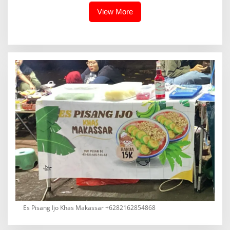
View More
Es Pisang Ijo Khas Makassar +6282162854868