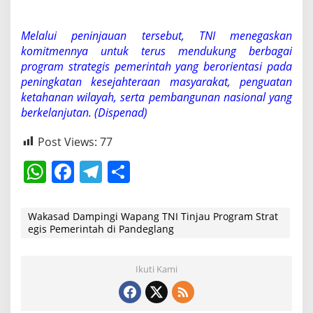
Melalui peninjauan tersebut, TNI menegaskan
komitmennya untuk terus mendukung berbagai
program strategis pemerintah yang berorientasi pada
peningkatan kesejahteraan masyarakat, penguatan
ketahanan wilayah, serta pembangunan nasional yang
berkelanjutan. (Dispenad)
Post Views:
77
W
F
T
S
h
a
el
h
at
c
e
ar
Wakasad Dampingi Wapang TNI Tinjau Program Strat
egis Pemerintah di Pandeglang
s
e
gr
e
A
b
a
Ikuti Kami
p
o
m
p
o