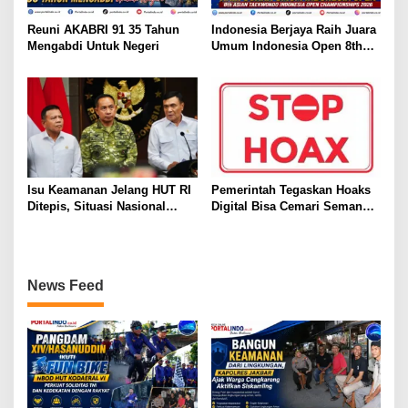
Reuni AKABRI 91 35 Tahun
Indonesia Berjaya Raih Juara
Mengabdi Untuk Negeri
Umum Indonesia Open 8th
Asian Taekwondo Indonesia
Open Championships 2026
Isu Keamanan Jelang HUT RI
Pemerintah Tegaskan Hoaks
Ditepis, Situasi Nasional
Digital Bisa Cemari Semangat
Dipastikan Kondusif
HUT ke-81 RI
News Feed