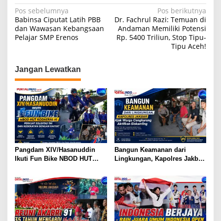
k
N
Pos sebelumnya
Pos berikutnya
Babinsa Ciputat Latih PBB
Dr. Fachrul Razi: Temuan di
a
dan Wawasan Kebangsaan
Andaman Memiliki Potensi
Pelajar SMP Erenos
Rp. 5400 Triliun, Stop Tipu-
v
Tipu Aceh!
i
g
Jangan Lewatkan
a
s
i
p
o
s
Pangdam XIV/Hasanuddin
Bangun Keamanan dari
Ikuti Fun Bike NBOD HUT
Lingkungan, Kapolres Jakbar
Kodaeral VI, Perkuat Soliditas
Ajak Warga Cengkareng
TNI dan Kedekatan dengan
Aktifkan Siskamling
Rakyat