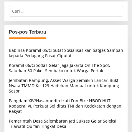
C
a
r
i
u
Pos-pos Terbaru
n
t
u
Babinsa Koramil 05/Ciputat Sosialisasikan Satgas Sampah
k
kepada Pedagang Pasar Ciputat
:
Koramil 06/Cibodas Gelar Jaga Jakarta On The Spot,
Salurkan 30 Paket Sembako untuk Warga Periuk
Jembatan Rampung, Akses Warga Semakin Lancar, Bukti
Nyata TMMD Ke-129 Hadirkan Manfaat untuk Kampung
Sesor
Pangdam XIV/Hasanuddin Ikuti Fun Bike NBOD HUT
Kodaeral VI, Perkuat Soliditas TNI dan Kedekatan dengan
Rakyat
Pemerintah Desa Salembaran Jati Sukses Gelar Seleksi
Tilawatil Qur’an Tingkat Desa