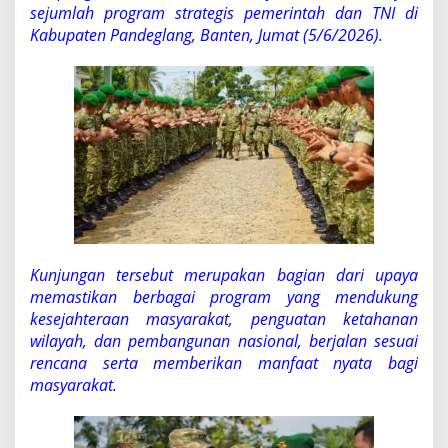
g
sejumlah program strategis pemerintah dan TNI di
r
Kabupaten Pandeglang, Banten, Jumat (5/6/2026).
a
m
S
t
r
a
t
e
g
i
s
P
e
m
Kunjungan tersebut merupakan bagian dari upaya
e
memastikan berbagai program yang mendukung
r
kesejahteraan masyarakat, penguatan ketahanan
i
wilayah, dan pembangunan nasional, berjalan sesuai
n
rencana serta memberikan manfaat nyata bagi
t
a
masyarakat.
h
d
i