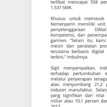
terlibat mencapai 558 p
1.537 SMK.
Khusus untuk memasok t
Kemenperin memiliki unit 
penyelenggaraan Dikl
kompetensi, dan penempat
garmen. “Selain itu, kami
mesin dan peralatan pro
terutama berbasis digital
terkini,” imbuhnya.
Sigit menyampaikan,
in
terhadap pertumbuhan e
melalui penyerapan tenaga
atau menyumbang 21,2 pe
industri manufaktur. Selan
yang signifikan dari nila
miliar atau 10,1 persen da
2017.