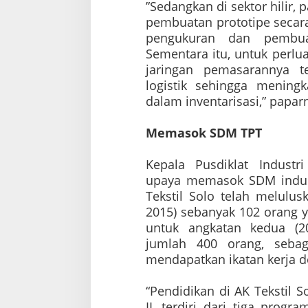
”Sedangkan di sektor hilir,
pembuatan prototipe secara
pengukuran dan pembuat
Sementara itu, untuk perlu
jaringan pemasarannya 
logistik sehingga meningk
dalam inventarisasi,” papar
Memasok SDM TPT
Kepala Pusdiklat Indust
upaya memasok SDM indust
Tekstil Solo telah melulu
2015) sebanyak 102 orang ya
untuk angkatan kedua (2
jumlah 400 orang, seba
mendapatkan ikatan kerja d
“Pendidikan di AK Tekstil
II, terdiri dari tiga prog