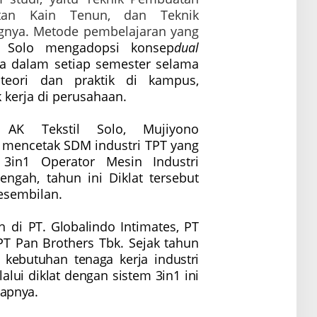
tan Kain Tenun, dan Teknik
gnya. Metode pembelajaran yang
l Solo mengadopsi konsep
dual
a dalam setiap semester selama
teori dan praktik di kampus,
k kerja di perusahaan.
n AK Tekstil Solo, Mujiyono
 mencetak SDM industri TPT yang
 3in1 Operator Mesin Industri
ngah, tahun ini Diklat tersebut
esembilan.
ih di
PT. Globalindo
Intimates
,
PT
 PT
Pan Brothers Tbk
. Sejak tahun
kebutuhan tenaga kerja industri
lui diklat dengan sistem 3in1 ini
kapnya.