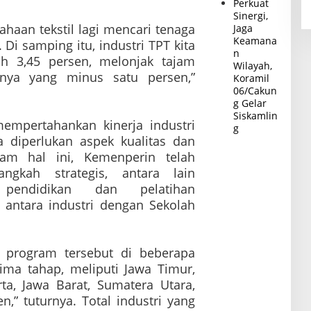
Perkuat
Sinergi,
sahaan tekstil lagi mencari tenaga
Jaga
Keamana
. Di samping itu, industri TPT kita
n
 3,45 persen, melonjak tajam
Wilayah,
nya yang minus satu persen,”
Koramil
06/Cakun
g Gelar
Siskamlin
empertahankan kinerja industri
g
ya diperlukan aspek kualitas dan
lam hal ini, Kemenperin telah
ngkah strategis, antara lain
pendidikan dan pelatihan
antara industri dengan Sekolah
 program tersebut di beberapa
ima tahap, meliputi Jawa Timur,
a, Jawa Barat, Sumatera Utara,
n,” tuturnya. Total industri yang