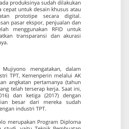
 pada produksinya sudah dilakukan
 cepat untuk desain khusus atau
an prototipe secara digital.
asan pasar ekspor, penjualan dan
telah menggunakan RFID untuk
atkan transparansi dan akurasi
nya.
ri Mujiyono mengatakan, dalam
ri TPT, Kemenperin melalui AK
skan angkatan pertamanya (tahun
ng telah terserap kerja. Saat ini,
016) dan ketiga (2017) dengan
gian besar dari mereka sudah
engan industri TPT.
 Solo merupakan Program Diploma
ram studi, yaitu Teknik Pembuatan