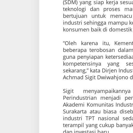
(SDM) yang siap kerja ses
i
teknologi dan proses man
T
P
bertujuan untuk memacu 
T
industri sehingga mampu k
M
konsumen baik di domestik
a
m
p
“Oleh karena itu, Kement
u
beberapa terobosan dala
P
guna penyiapan ketersedia
e
k
kompetensinya yang se
e
sekarang,” kata Dirjen Indust
r
Achmad Sigit Dwiwahjono di 
j
a
k
Sigit menyampaikanny
a
Perindustrian menjadi p
n
Akademi Komunitas Industri
4
J
Surakarta atau biasa diseb
u
industri TPT nasional se
t
terampil yang cukup banyak
a
dan investasi baru.
O