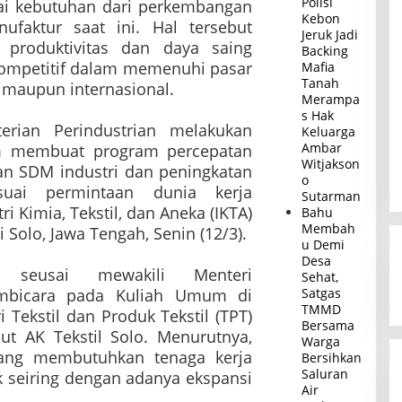
Polisi
uai kebutuhan dari perkembangan
Kebon
ufaktur saat ini. Hal tersebut
Jeruk Jadi
produktivitas dan daya saing
Backing
ompetitif dalam memenuhi pasar
Mafia
Tanah
 maupun internasional.
Merampa
s Hak
erian Perindustrian melakukan
Keluarga
Ambar
m membuat program percepatan
Witjakson
an SDM industri dan peningkatan
o
suai permintaan dunia kerja
Sutarman
ri Kimia, Tekstil, dan Aneka (IKTA)
Bahu
Membah
Solo, Jawa Tengah, Senin (12/3).
u Demi
Desa
a seusai mewakili Menteri
Sehat,
embicara pada Kuliah Umum di
Satgas
TMMD
 Tekstil dan Produk Tekstil (TPT)
Bersama
ut AK Tekstil Solo. Menurutnya,
Warga
dang membutuhkan tenaga kerja
Bersihkan
Saluran
 seiring dengan adanya ekspansi
Air