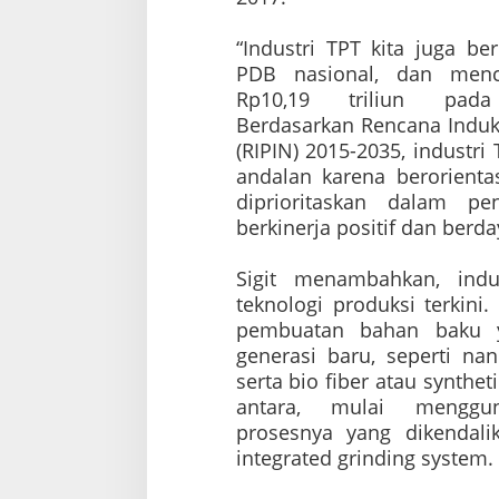
“Industri TPT kita juga be
PDB nasional, dan menca
Rp10,19 triliun pad
Berdasarkan
Rencana Induk
(RIPIN) 2015-2035, industr
andalan karena berorienta
diprioritaskan dalam p
berkinerja positif dan berda
Sigit menambahkan, ind
teknologi produksi terkini.
pembuatan bahan baku y
generasi baru, seperti nan
serta bio fiber atau syntheti
antara, mulai menggun
prosesnya yang dikendal
integrated grinding system.