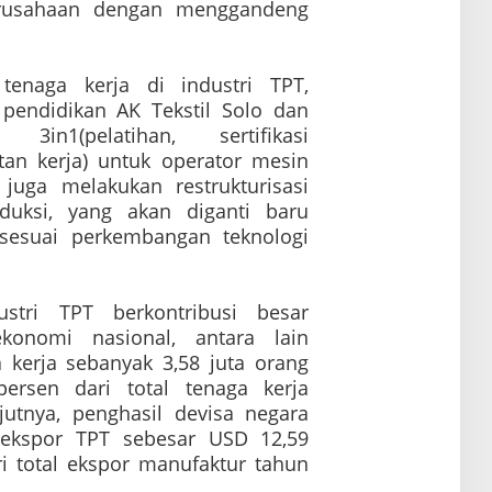
erusahaan dengan menggandeng
enaga kerja di industri TPT,
pendidikan AK Tekstil Solo dan
at 3in1
(
pelatihan, sertifikasi
an kerja)
untuk operator mesin
 juga melakukan restrukturisasi
duksi, yang akan diganti baru
 sesuai perkembangan teknologi
dustri TPT berkontribusi
besar
konomi nasional, antara lain
 kerja sebanyak 3,58 juta orang
rsen dari total tenaga kerja
jutnya,
p
enghasil devisa negara
i ekspor TPT sebesar USD 12,59
ri total ekspor manufaktur tahun