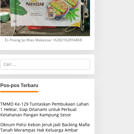
Es Pisang Ijo Khas Makassar +6282162854868
C
a
r
i
u
Pos-pos Terbaru
n
t
u
TMMD Ke-129 Tuntaskan Pembukaan Lahan
k
1 Hektar, Siap Ditanami untuk Perkuat
:
Ketahanan Pangan Kampung Sesor
Oknum Polisi Kebon Jeruk Jadi Backing Mafia
Tanah Merampas Hak Keluarga Ambar