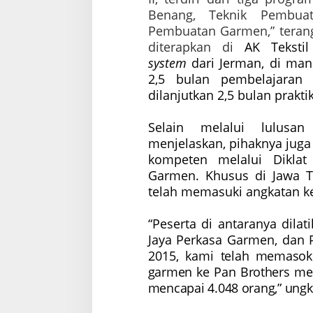
Benang, Teknik Pembua
Pembuatan Garmen,” teran
diterapkan di
AK Teksti
system
dari Jerman, di man
2,5 bulan pembelajaran 
dilanjutkan 2,5 bulan prakti
Selain melalui lulusa
menjelaskan, pihaknya juga
kompeten melalui Diklat
Garmen. Khusus di Jawa Te
telah memasuki angkatan k
“Peserta di antaranya dilat
Jaya Perkasa Garmen, dan
2015, kami
telah memasok 
garmen ke Pan Brothers mela
mencapai 4.048 orang,” ung