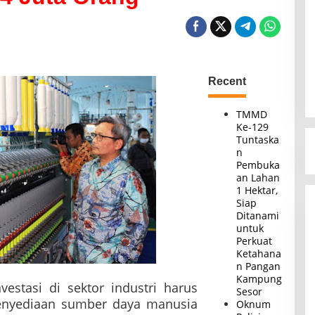
Recent
TMMD
Ke-129
Tuntaska
n
Pembuka
an Lahan
1 Hektar,
Siap
Ditanami
untuk
Perkuat
Ketahana
n Pangan
Kampung
vestasi di sektor industri harus
Sesor
enyediaan sumber daya manusia
Oknum