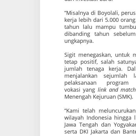
r
a
“Misalnya di Boyolali, peru
n
kerja lebih dari 5.000 orang
g
tahun lalu mampu tumbuh
dibanding tahun sebelum
ungkapnya.
Sigit menegaskan, untuk m
tetap positif, salah satun
jumlah tenaga kerja. Da
menjalankan sejumlah la
pelaksanaan program 
vokasi
yang
link and match
Menengah Kejuruan (SMK).
“Kami telah meluncurukan
wilayah Indonesia hingga l
Jawa Tengah dan Yogyakart
serta DKI Jakarta dan Bante