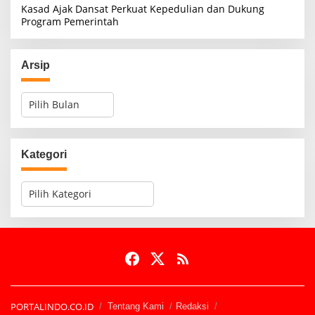
Kasad Ajak Dansat Perkuat Kepedulian dan Dukung
Program Pemerintah
Arsip
A
r
s
i
p
Kategori
K
a
t
e
g
o
r
i
PORTALINDO.CO.ID
Tentang Kami
Redaksi