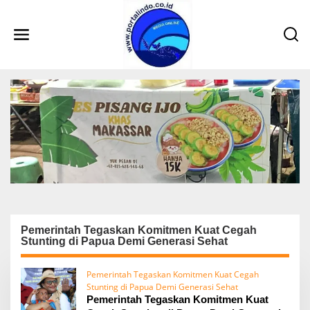
L
e
w
a
t
i
k
e
k
o
n
t
e
n
Pemerintah Tegaskan Komitmen Kuat Cegah
Stunting di Papua Demi Generasi Sehat
Pemerintah Tegaskan Komitmen Kuat Cegah
Stunting di Papua Demi Generasi Sehat
Pemerintah Tegaskan Komitmen Kuat