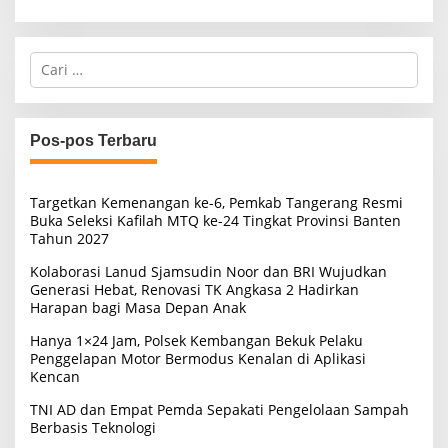
C
a
r
i
u
Pos-pos Terbaru
n
t
u
Targetkan Kemenangan ke-6, Pemkab Tangerang Resmi
k
Buka Seleksi Kafilah MTQ ke-24 Tingkat Provinsi Banten
:
Tahun 2027
Kolaborasi Lanud Sjamsudin Noor dan BRI Wujudkan
Generasi Hebat, Renovasi TK Angkasa 2 Hadirkan
Harapan bagi Masa Depan Anak
Hanya 1×24 Jam, Polsek Kembangan Bekuk Pelaku
Penggelapan Motor Bermodus Kenalan di Aplikasi
Kencan
TNI AD dan Empat Pemda Sepakati Pengelolaan Sampah
Berbasis Teknologi