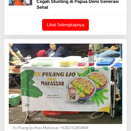
Cegah Stunting di Papua Demi Generasi
Sehat
Lihat Selengkapnya
Es Pisang Ijo Khas Makassar +6282162854868