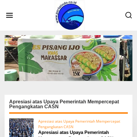
L
e
w
a
t
i
k
e
k
o
n
t
e
n
Apresiasi atas Upaya Pemerintah Mempercepat
Pengangkatan CASN
Apresiasi atas Upaya Pemerintah Mempercepat
Pengangkatan CASN
Apresiasi atas Upaya Pemerintah