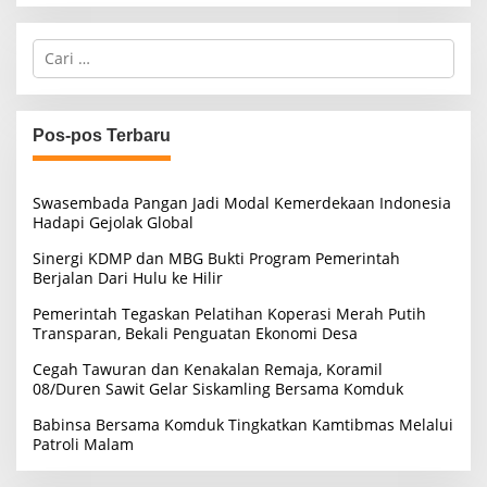
C
a
r
i
u
Pos-pos Terbaru
n
t
u
Swasembada Pangan Jadi Modal Kemerdekaan Indonesia
k
Hadapi Gejolak Global
:
Sinergi KDMP dan MBG Bukti Program Pemerintah
Berjalan Dari Hulu ke Hilir
Pemerintah Tegaskan Pelatihan Koperasi Merah Putih
Transparan, Bekali Penguatan Ekonomi Desa
Cegah Tawuran dan Kenakalan Remaja, Koramil
08/Duren Sawit Gelar Siskamling Bersama Komduk
Babinsa Bersama Komduk Tingkatkan Kamtibmas Melalui
Patroli Malam