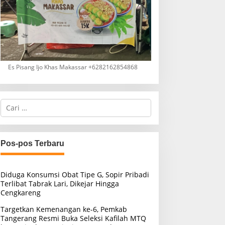
Es Pisang Ijo Khas Makassar +6282162854868
C
a
r
i
u
Pos-pos Terbaru
n
t
u
Diduga Konsumsi Obat Tipe G, Sopir Pribadi
k
Terlibat Tabrak Lari, Dikejar Hingga
:
Cengkareng
Targetkan Kemenangan ke-6, Pemkab
Tangerang Resmi Buka Seleksi Kafilah MTQ