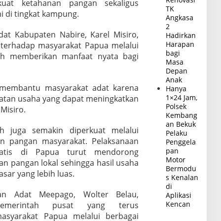
uat ketahanan pangan sekaligus
TK
i di tingkat kampung.
Angkasa
2
at Kabupaten Nabire, Karel Misiro,
Hadirkan
Harapan
 terhadap masyarakat Papua melalui
bagi
lah memberikan manfaat nyata bagi
Masa
Depan
Anak
 membantu masyarakat adat karena
Hanya
1×24 Jam,
iatan usaha yang dapat meningkatkan
Polsek
Misiro.
Kembang
an Bekuk
 juga semakin diperkuat melalui
Pelaku
n pangan masyarakat. Pelaksanaan
Penggela
pan
atis di Papua turut mendorong
Motor
n pangan lokal sehingga hasil usaha
Bermodu
sar yang lebih luas.
s Kenalan
di
an Adat Meepago, Wolter Belau,
Aplikasi
Kencan
pemerintah pusat yang terus
syarakat Papua melalui berbagai