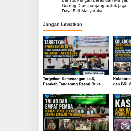
k
Bansos Pangan Beras dan Minyak
a
Goreng Diperpanjang untuk Jaga
Daya Beli Masyarakat
v
i
Jangan Lewatkan
g
a
s
i
p
o
s
Targetkan Kemenangan ke-6,
Kolabora
Pemkab Tangerang Resmi Buka
dan BRI W
Seleksi Kafilah MTQ ke-24 Tingkat
Renovasi
Provinsi Banten Tahun 2027
Harapan 