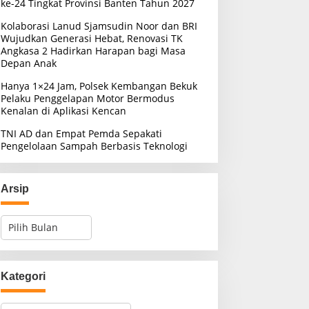
ke-24 Tingkat Provinsi Banten Tahun 2027
Kolaborasi Lanud Sjamsudin Noor dan BRI
Wujudkan Generasi Hebat, Renovasi TK
Angkasa 2 Hadirkan Harapan bagi Masa
Depan Anak
Hanya 1×24 Jam, Polsek Kembangan Bekuk
Pelaku Penggelapan Motor Bermodus
Kenalan di Aplikasi Kencan
TNI AD dan Empat Pemda Sepakati
Pengelolaan Sampah Berbasis Teknologi
Arsip
A
r
s
i
p
Kategori
K