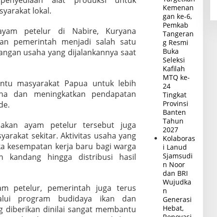
Kemenan
yarakat lokal.
gan ke-6,
Pemkab
yam petelur di Nabire, Kuryana
Tangeran
n pemerintah menjadi salah satu
g Resmi
Buka
angan usaha yang dijalankannya saat
Seleksi
Kafilah
MTQ ke-
tu masyarakat Papua untuk lebih
24
ha dan meningkatkan pendapatan
Tingkat
Provinsi
de.
Banten
Tahun
akan ayam petelur tersebut juga
2027
rakat sekitar. Aktivitas usaha yang
Kolaboras
 kesempatan kerja baru bagi warga
i Lanud
Sjamsudi
an kandang hingga distribusi hasil
n Noor
dan BRI
Wujudka
am petelur, pemerintah juga terus
n
lui program budidaya ikan dan
Generasi
Hebat,
g diberikan dinilai sangat membantu
Renovasi