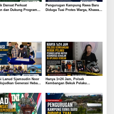
k Dansat Perkuat
Pengurugan Kampung Rawa Baru
an dan Dukung Program
Diduga Tuai Protes Warga, Khawatir
ah
Picu Meluasnya Genangan Banjir
si Lanud Sjamsudin Noor
Hanya 1×24 Jam, Polsek
ujudkan Generasi Hebat,
Kembangan Bekuk Pelaku
 TK Angkasa 2 Hadirkan
Penggelapan Motor Bermodus
bagi Masa Depan Anak
Kenalan di Aplikasi Kencan