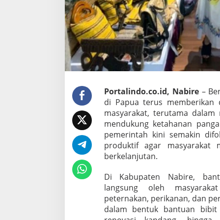
P
e
m
e
r
i
n
t
a
h
Portalindo.co.id, Nabire
– Be
u
di Papua terus memberikan 
n
t
masyarakat, terutama dalam
u
mendukung ketahanan pangan
k
pemerintah kini semakin di
E
produktif agar masyarakat 
k
o
berkelanjutan.
n
o
Di Kabupaten Nabire, bant
m
langsung oleh masyaraka
i
peternakan, perikanan, dan pe
W
a
dalam bentuk bantuan bibit
r
renovasi kandang, hingga 