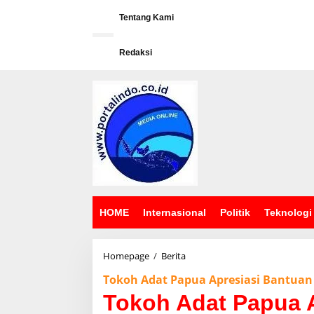
L
e
Tentang Kami
w
a
Redaksi
t
i
k
e
k
o
n
t
e
n
HOME
Internasional
Politik
Teknologi
Homepage
/
Berita
T
o
Tokoh Adat Papua Apresiasi Bantua
k
o
Tokoh Adat Papua 
h