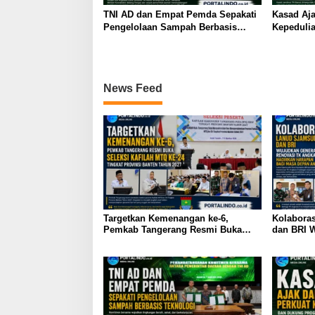
TNI AD dan Empat Pemda Sepakati
Kasad Aja
Pengelolaan Sampah Berbasis
Kepeduli
Teknologi
Pemerint
News Feed
Targetkan Kemenangan ke-6,
Kolabora
Pemkab Tangerang Resmi Buka
dan BRI W
Seleksi Kafilah MTQ ke-24 Tingkat
Renovasi
Provinsi Banten Tahun 2027
Harapan 