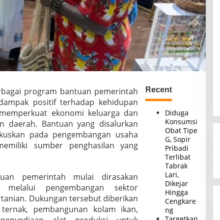
Recent
rbagai program bantuan pemerintah
dampak positif terhadap kehidupan
 memperkuat ekonomi keluarga dan
Diduga
Konsumsi
 daerah. Bantuan yang disalurkan
Obat Tipe
fokuskan pada pengembangan usaha
G, Sopir
memiliki sumber penghasilan yang
Pribadi
Terlibat
Tabrak
Lari,
uan pemerintah mulai dirasakan
Dikejar
t melalui pengembangan sektor
Hingga
rtanian. Dukungan tersebut diberikan
Cengkare
 ternak, pembangunan kolam ikan,
ng
Targetkan
penyediaan alat produksi untuk