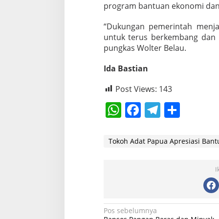
program bantuan ekonomi dan
“Dukungan pemerintah menja
untuk terus berkembang dan
pungkas Wolter Belau.
Ida Bastian
Post Views:
143
W
F
T
S
h
a
el
h
at
c
e
ar
Tokoh Adat Papua Apresiasi Ban
s
e
gr
e
A
b
a
I
p
o
m
p
o
N
Pos sebelumnya