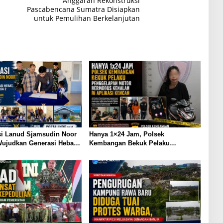
Anggaran Rekonstruksi
Pascabencana Sumatra Disiapkan
untuk Pemulihan Berkelanjutan
si Lanud Sjamsudin Noor
Hanya 1×24 Jam, Polsek
ujudkan Generasi Hebat,
Kembangan Bekuk Pelaku
 TK Angkasa 2 Hadirkan
Penggelapan Motor Bermodus
bagi Masa Depan Anak
Kenalan di Aplikasi Kencan