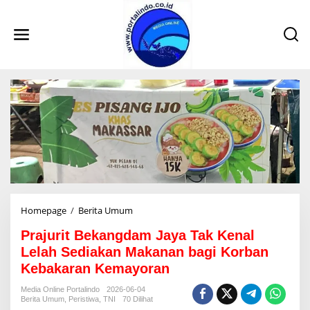
L
e
w
a
t
i
k
e
k
o
n
t
e
n
Homepage
/
Berita Umum
P
r
Prajurit Bekangdam Jaya Tak Kenal
a
j
Lelah Sediakan Makanan bagi Korban
u
Kebakaran Kemayoran
r
i
Media Online Portalindo
2026-06-04
t
Berita Umum
,
Peristiwa
,
TNI
70 Dilihat