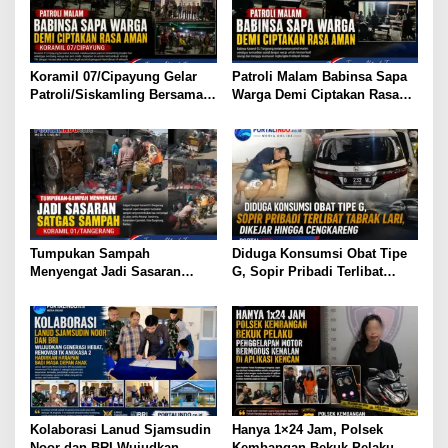
p
o
s
Koramil 07/Cipayung Gelar
Patroli Malam Babinsa Sapa
Patroli/Siskamling Bersama
Warga Demi Ciptakan Rasa
Komduk
Aman
Tumpukan Sampah
Diduga Konsumsi Obat Tipe
Menyengat Jadi Sasaran
G, Sopir Pribadi Terlibat
Satgas Sampah Koramil
Tabrak Lari, Dikejar Hingga
01/Tangerang
Cengkareng
Kolaborasi Lanud Sjamsudin
Hanya 1×24 Jam, Polsek
Noor dan BRI Wujudkan
Kembangan Bekuk Pelaku