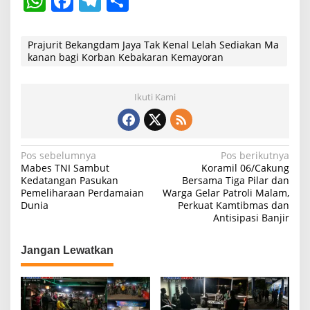
W
F
T
S
h
a
el
h
at
c
e
ar
Prajurit Bekangdam Jaya Tak Kenal Lelah Sediakan Ma
kanan bagi Korban Kebakaran Kemayoran
s
e
gr
e
A
b
a
Ikuti Kami
p
o
m
p
o
k
N
Pos sebelumnya
Pos berikutnya
Mabes TNI Sambut
Koramil 06/Cakung
a
Kedatangan Pasukan
Bersama Tiga Pilar dan
Pemeliharaan Perdamaian
Warga Gelar Patroli Malam,
v
Dunia
Perkuat Kamtibmas dan
i
Antisipasi Banjir
g
Jangan Lewatkan
a
s
i