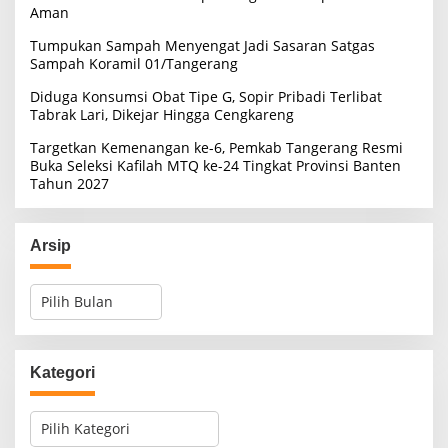
Aman
Tumpukan Sampah Menyengat Jadi Sasaran Satgas
Sampah Koramil 01/Tangerang
Diduga Konsumsi Obat Tipe G, Sopir Pribadi Terlibat
Tabrak Lari, Dikejar Hingga Cengkareng
Targetkan Kemenangan ke-6, Pemkab Tangerang Resmi
Buka Seleksi Kafilah MTQ ke-24 Tingkat Provinsi Banten
Tahun 2027
Arsip
A
r
s
i
p
Kategori
K
a