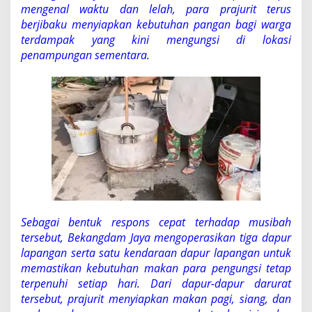
h
mengenal waktu dan lelah, para prajurit terus
S
berjibaku menyiapkan kebutuhan pangan bagi warga
e
terdampak yang kini mengungsi di lokasi
d
i
penampungan sementara.
a
k
a
n
M
a
k
a
n
a
n
b
a
Sebagai bentuk respons cepat terhadap musibah
g
tersebut, Bekangdam Jaya mengoperasikan tiga dapur
i
lapangan serta satu kendaraan dapur lapangan untuk
K
o
memastikan kebutuhan makan para pengungsi tetap
r
terpenuhi setiap hari. Dari dapur-dapur darurat
b
tersebut, prajurit menyiapkan makan pagi, siang, dan
a