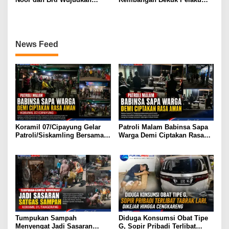
Generasi Hebat, Renovasi TK
Penggelapan Motor
Angkasa 2 Hadirkan Harapan
Bermodus Kenalan di
bagi Masa Depan Anak
Aplikasi Kencan
News Feed
Koramil 07/Cipayung Gelar
Patroli Malam Babinsa Sapa
Patroli/Siskamling Bersama
Warga Demi Ciptakan Rasa
Komduk
Aman
Tumpukan Sampah
Diduga Konsumsi Obat Tipe
Menyengat Jadi Sasaran
G, Sopir Pribadi Terlibat