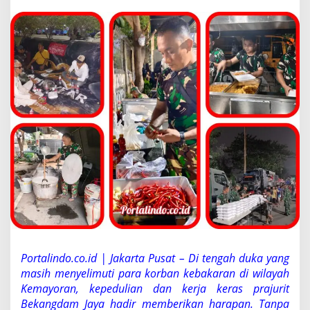
B
e
k
a
n
g
d
a
m
J
a
y
a
T
a
k
K
e
n
a
l
Portalindo.co.id | Jakarta Pusat – Di tengah duka yang
L
masih menyelimuti para korban kebakaran di wilayah
e
l
Kemayoran, kepedulian dan kerja keras prajurit
a
Bekangdam Jaya hadir memberikan harapan. Tanpa