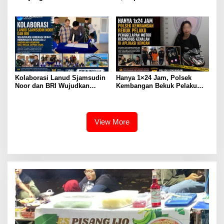
Satgas Sampah Koramil
Tabrak Lari, Dikejar Hingga
01/Tangerang
Cengkareng
Kolaborasi Lanud Sjamsudin
Hanya 1×24 Jam, Polsek
Noor dan BRI Wujudkan
Kembangan Bekuk Pelaku
Generasi Hebat, Renovasi TK
Penggelapan Motor
Angkasa 2 Hadirkan Harapan
Bermodus Kenalan di
bagi Masa Depan Anak
Aplikasi Kencan
View More