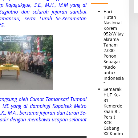
 Rajagukguk, S.E., M.H., M.M yang di
Sugiatno dan seluruh jajaran sambut
Hari
Hutan
amansari, serta Lurah Se-Kecamatan
Nasional,
25.
Korem
052/Wijay
akrama
Tanam
2.000
Pohon
Sebagai
“Kado
untuk
Indonesia
”
Semarak
HUT Ke-
 langsung oleh Camat Tamansari Tumpal
81
.,
ME yang di dampingi Kapolsek Metro
Kemerde
kaan RI,
I.K., M.A., bersama jajaran dan Lurah Se-
Persit
hadir dengan membawa ucapan selamat
KCK
Cabang
XX Kodim