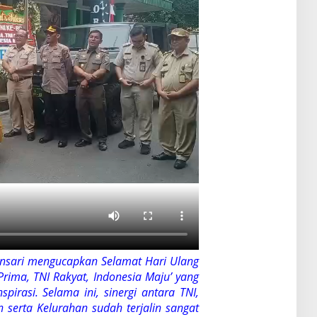
ansari mengucapkan Selamat Hari Ulang
Prima, TNI Rakyat, Indonesia Maju’ yang
pirasi. Selama ini, sinergi antara TNI,
 serta Kelurahan sudah terjalin sangat