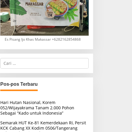
Es Pisang Ijo Khas Makassar +6282162854868
C
a
r
i
u
Pos-pos Terbaru
n
t
u
Hari Hutan Nasional, Korem
k
052/Wijayakrama Tanam 2.000 Pohon
:
Sebagai “Kado untuk Indonesia”
Semarak HUT Ke-81 Kemerdekaan RI, Persit
KCK Cabang XX Kodim 0506/Tangerang