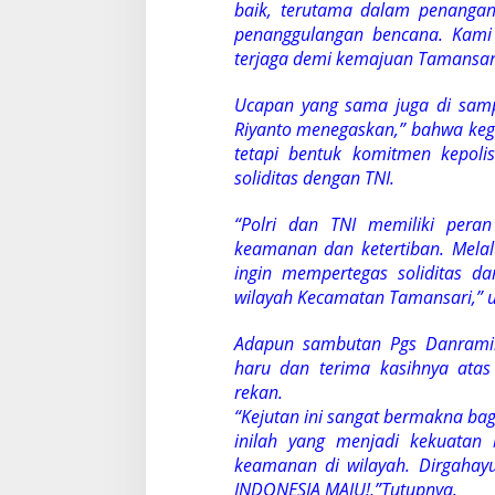
baik, terutama dalam penangan
penanggulangan bencana. Kami
terjaga demi kemajuan Tamansari
Ucapan yang sama juga di samp
Riyanto menegaskan,” bahwa kegi
tetapi bentuk komitmen kepoli
soliditas dengan TNI.
“Polri dan TNI memiliki per
keamanan dan ketertiban. Mela
ingin mempertegas soliditas dan
wilayah Kecamatan Tamansari,” u
Adapun sambutan Pgs Danrami
haru dan terima kasihnya atas 
rekan.
“Kejutan ini sangat bermakna bag
inilah yang menjadi kekuatan
keamanan di wilayah. Dirgahay
INDONESIA MAJU!,”Tutupnya.