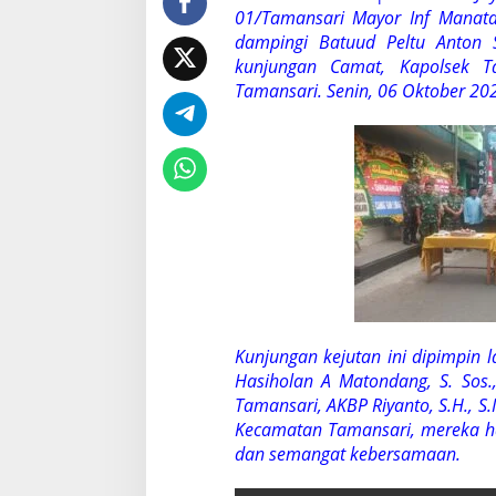
t
01/Tamansari Mayor Inf Manatap
K
dampingi Batuud Peltu Anton 
u
kunjungan Camat, Kapolsek T
n
Tamansari. Senin, 06 Oktober 20
j
u
n
g
a
n
C
a
m
a
t
d
a
n
Kunjungan kejutan ini dipimpin
K
Hasiholan A Matondang, S. Sos
a
Tamansari, AKBP Riyanto, S.H., S.
p
Kecamatan Tamansari, mereka 
o
l
dan semangat kebersamaan.
s
e