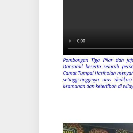
Rombongan Tiga Pilar dan jaj
Danramil beserta seluruh pers
Camat Tumpal Hasiholan menyamp
setinggi-tingginya atas dedik
keamanan dan ketertiban di wila