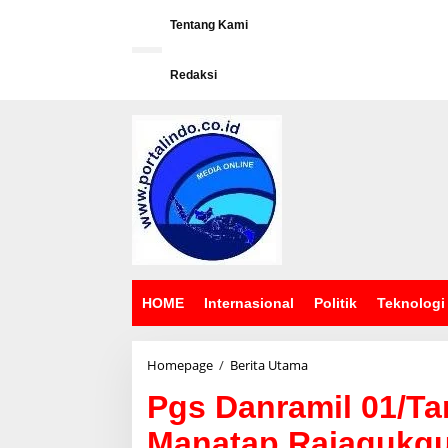
L
e
Tentang Kami
w
a
Redaksi
t
i
k
e
k
o
n
t
e
n
HOME
Internasional
Politik
Teknologi
Homepage
/
Berita Utama
P
g
Pgs Danramil 01/Ta
s
D
Manatap Rajagukg
a