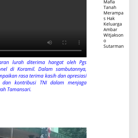
Mafia
Tanah
Merampa
s Hak
Keluarga
Ambar
Witjakson
o
Sutarman
aran lurah diterima hangat oleh Pgs
onel di Koramil. Dalam sambutannya,
aikan rasa terima kasih dan apresiasi
asi dan kontribusi TNI dalam menjaga
yah Tamansari.