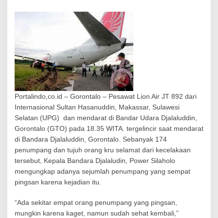
e
r
g
e
l
i
n
c
i
r
d
i
Portalindo,co.id – Gorontalo – Pesawat Lion Air JT 892 dari
G
Internasional Sultan Hasanuddin, Makassar, Sulawesi
o
Selatan (UPG) dan mendarat di Bandar Udara Djalaluddin,
r
Gorontalo (GTO) pada 18.35 WITA. tergelincir saat mendarat
o
di Bandara Djalaluddin, Gorontalo. Sebanyak 174
n
t
penumpang dan tujuh orang kru selamat dari kecelakaan
a
tersebut, Kepala Bandara Djalaludin, Power Silaholo
l
mengungkap adanya sejumlah penumpang yang sempat
o
pingsan karena kejadian itu.
4
p
e
“Ada sekitar empat orang penumpang yang pingsan,
n
mungkin karena kaget, namun sudah sehat kembali,”