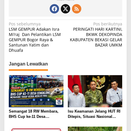
s
e
gr
e
A
b
a
p
o
m
N
Pos sebelumnya
Pos berikutnya
LSM GEMPUR Adakan Isra
PERINGATI HARI KARTINI,
p
o
a
Mi’raj Dan Pelantikan LSM
BKWK DEKOPINDA
k
GEMPUR Bogor Raya &
KABUPATEN BEKASI GELAR
v
Santunan Yatim dan
BAZAR UMKM
i
Dhuafa
g
Jangan Lewatkan
a
s
i
p
o
s
Semangat 18 RW Membara,
Isu Keamanan Jelang HUT RI
BHS Cup ke-11 Desa
Ditepis, Situasi Nasional
Cengklong Memasuki Tahap
Dipastikan Kondusif
Kedua Menuju Final