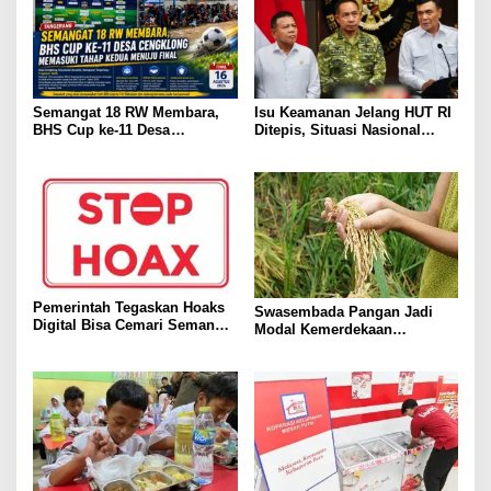
Semangat 18 RW Membara,
Isu Keamanan Jelang HUT RI
BHS Cup ke-11 Desa
Ditepis, Situasi Nasional
Cengklong Memasuki Tahap
Dipastikan Kondusif
Kedua Menuju Final
Pemerintah Tegaskan Hoaks
Swasembada Pangan Jadi
Digital Bisa Cemari Semangat
Modal Kemerdekaan
HUT ke-81 RI
Indonesia Hadapi Gejolak
Global