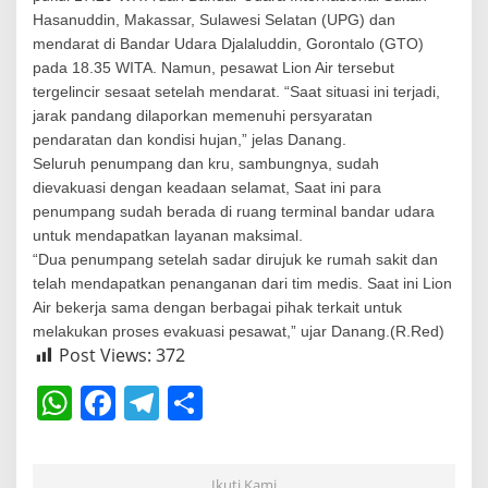
Hasanuddin, Makassar, Sulawesi Selatan (UPG) dan
mendarat di Bandar Udara Djalaluddin, Gorontalo (GTO)
pada 18.35 WITA. Namun, pesawat Lion Air tersebut
tergelincir sesaat setelah mendarat. “Saat situasi ini terjadi,
jarak pandang dilaporkan memenuhi persyaratan
pendaratan dan kondisi hujan,” jelas Danang.
Seluruh penumpang dan kru, sambungnya, sudah
dievakuasi dengan keadaan selamat, Saat ini para
penumpang sudah berada di ruang terminal bandar udara
untuk mendapatkan layanan maksimal.
“Dua penumpang setelah sadar dirujuk ke rumah sakit dan
telah mendapatkan penanganan dari tim medis. Saat ini Lion
Air bekerja sama dengan berbagai pihak terkait untuk
melakukan proses evakuasi pesawat,” ujar Danang.(R.Red)
Post Views:
372
W
F
T
S
h
a
el
h
at
c
e
ar
Ikuti Kami