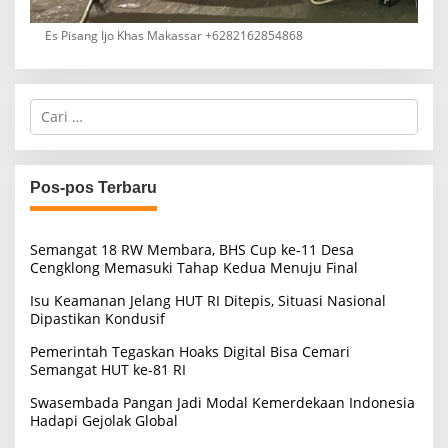
Es Pisang Ijo Khas Makassar +6282162854868
C
a
r
i
u
Pos-pos Terbaru
n
t
u
Semangat 18 RW Membara, BHS Cup ke-11 Desa
k
Cengklong Memasuki Tahap Kedua Menuju Final
:
Isu Keamanan Jelang HUT RI Ditepis, Situasi Nasional
Dipastikan Kondusif
Pemerintah Tegaskan Hoaks Digital Bisa Cemari
Semangat HUT ke-81 RI
Swasembada Pangan Jadi Modal Kemerdekaan Indonesia
Hadapi Gejolak Global