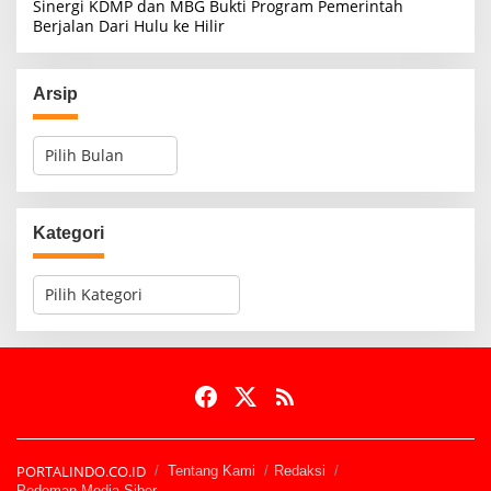
Sinergi KDMP dan MBG Bukti Program Pemerintah
Berjalan Dari Hulu ke Hilir
Arsip
A
r
s
i
p
Kategori
K
a
t
e
g
o
r
i
PORTALINDO.CO.ID
Tentang Kami
Redaksi
Pedoman Media Siber