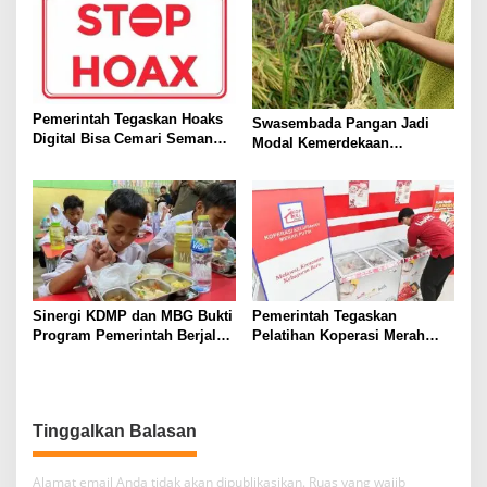
Pemerintah Tegaskan Hoaks
Swasembada Pangan Jadi
Digital Bisa Cemari Semangat
Modal Kemerdekaan
HUT ke-81 RI
Indonesia Hadapi Gejolak
Global
Sinergi KDMP dan MBG Bukti
Pemerintah Tegaskan
Program Pemerintah Berjalan
Pelatihan Koperasi Merah
Dari Hulu ke Hilir
Putih Transparan, Bekali
Penguatan Ekonomi Desa
Tinggalkan Balasan
Alamat email Anda tidak akan dipublikasikan.
Ruas yang wajib