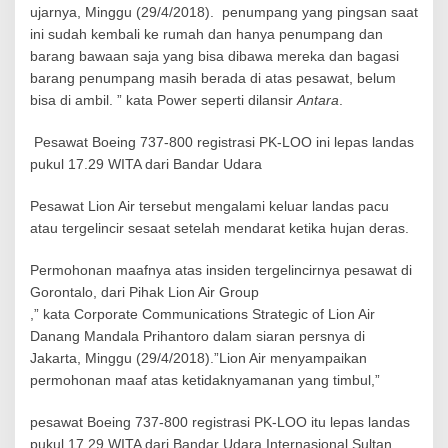
u
ujarnya, Minggu (29/4/2018). penumpang yang pingsan saat
m
ini sudah kembali ke rumah dan hanya penumpang dan
p
a
barang bawaan saja yang bisa dibawa mereka dan bagasi
n
barang penumpang masih berada di atas pesawat, belum
g
bisa di ambil. ” kata Power seperti dilansir
Antara
.
p
i
Pesawat Boeing 737-800 registrasi PK-LOO ini lepas landas
n
g
pukul 17.29 WITA dari Bandar Udara
s
a
Pesawat Lion Air tersebut mengalami keluar landas pacu
n
atau tergelincir sesaat setelah mendarat ketika hujan deras.
Permohonan maafnya atas insiden tergelincirnya pesawat di
Gorontalo, dari Pihak Lion Air Group
,” kata Corporate Communications Strategic of Lion Air
Danang Mandala Prihantoro dalam siaran persnya di
Jakarta, Minggu (29/4/2018).”Lion Air menyampaikan
permohonan maaf atas ketidaknyamanan yang timbul,”
pesawat Boeing 737-800 registrasi PK-LOO itu lepas landas
pukul 17.29 WITA dari Bandar Udara Internasional Sultan