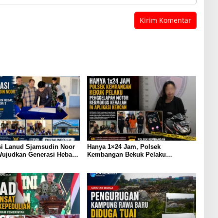
si Lanud Sjamsudin Noor
Hanya 1×24 Jam, Polsek
ujudkan Generasi Hebat,
Kembangan Bekuk Pelaku
 TK Angkasa 2 Hadirkan
Penggelapan Motor Bermodus
bagi Masa Depan Anak
Kenalan di Aplikasi Kencan