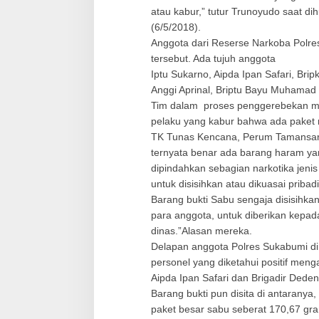
g
atau kabur,” tutur Trunoyudo saat di
g
(6/5/2018).
o
Anggota dari Reserse Narkoba Polre
t
a
tersebut. Ada tujuh anggota
p
Iptu Sukarno, Aipda Ipan Safari, Brip
o
Anggi Aprinal, Briptu Bayu Muhama
l
Tim dalam proses penggerebekan m
r
pelaku yang kabur bahwa ada paket n
e
s
TK Tunas Kencana, Perum Tamansari,
s
ternyata benar ada barang haram ya
u
dipindahkan sebagian narkotika jenis
k
untuk disisihkan atau dikuasai pribadi,
a
b
Barang bukti Sabu sengaja disisihkan 
u
para anggota, untuk diberikan kepad
m
dinas.”Alasan mereka.
i
Delapan anggota Polres Sukabumi di 
personel yang diketahui positif meng
Aipda Ipan Safari dan Brigadir Ded
Barang bukti pun disita di antaranya,
paket besar sabu seberat 170,67 gra