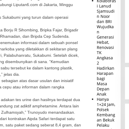
Kolaboras
hubungi Liputan6.com di Jakarta, Minggu
i Lanud
Sjamsudi
n Noor
s Sukabumi yang turun dalam operasi
dan BRI
Wujudka
ka Borju R Sihombing, Bripka Fajar, Brigadir
n
d Rhamadan, dan Bripda Cep Sudenda.
Generasi
Hebat,
enemukan informasi dalam sebuah ponsel
Renovasi
arkoba yang diletakkan di sekitaran plang
TK
 Palabuhanratu, Sukabumi. Setelah dicek,
Angkasa
ng disembunyikan di sana. “Kemudian
2
Hadirkan
 sabu tersebut ke dalam kantong plastik,
Harapan
” jelas dia.
bagi
sebagian atas dasar usulan dan inisiatif
Masa
a cepu atau informan dalam rangka
Depan
Anak
Hanya
adakan tes urine dan hasilnya terdapat dua
1×24 Jam,
andung zat adiktif amphetamine. Antara lain
Polsek
en Zulhamsyah,” Trunoyudo menandaskan.
Kembang
 dari kontrakan Aipda Safari terdapat satu
an Bekuk
Pelaku
m, satu paket sedang seberat 8,4 gram, dan