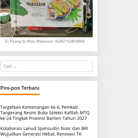
Es Pisang Ijo Khas Makassar +6282162854868
C
a
r
i
u
Pos-pos Terbaru
n
t
u
Targetkan Kemenangan ke-6, Pemkab
k
Tangerang Resmi Buka Seleksi Kafilah MTQ
:
ke-24 Tingkat Provinsi Banten Tahun 2027
Kolaborasi Lanud Sjamsudin Noor dan BRI
Wujudkan Generasi Hebat, Renovasi TK