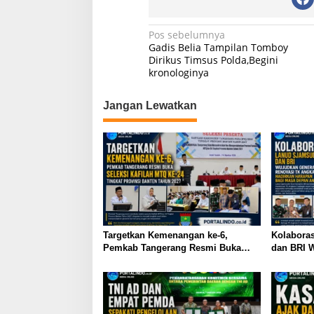
A
b
a
p
o
m
N
Pos sebelumnya
Gadis Belia Tampilan Tomboy
p
o
a
Dirikus Timsus Polda,Begini
k
kronologinya
v
i
Jangan Lewatkan
g
a
s
i
p
o
s
Targetkan Kemenangan ke-6,
Kolabora
Pemkab Tangerang Resmi Buka
dan BRI W
Seleksi Kafilah MTQ ke-24 Tingkat
Renovasi
Provinsi Banten Tahun 2027
Harapan 