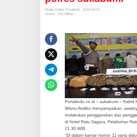
l
o
Media Online Portalindo
2018-05-07
g
Umum
191 Dilihat
i
s
a
b
u
y
a
n
g
d
i
g
e
l
a
p
Portalindo.co.id – sukabumi – Kabi
k
Wisnu Andiko menyampaikan, awalnya
a
melakukan penggerekan dan penggel
n
di Hotel Ratu Sagara, Pelabuhan Ratu
8
21.30 WIB.
a
n
“Di dalam kamar nomor 11 yang diduga