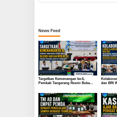
News Feed
Targetkan Kemenangan ke-6,
Kolabora
Pemkab Tangerang Resmi Buka
dan BRI W
Seleksi Kafilah MTQ ke-24 Tingkat
Renovasi
Provinsi Banten Tahun 2027
Harapan 