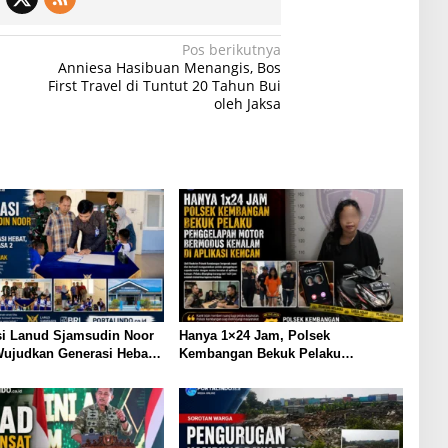
Pos berikutnya
Anniesa Hasibuan Menangis, Bos
First Travel di Tuntut 20 Tahun Bui
oleh Jaksa
si Lanud Sjamsudin Noor
Hanya 1×24 Jam, Polsek
ujudkan Generasi Hebat,
Kembangan Bekuk Pelaku
 TK Angkasa 2 Hadirkan
Penggelapan Motor Bermodus
bagi Masa Depan Anak
Kenalan di Aplikasi Kencan