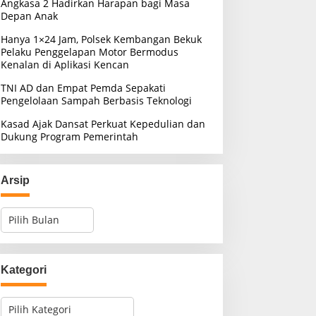
Angkasa 2 Hadirkan Harapan bagi Masa
Depan Anak
Hanya 1×24 Jam, Polsek Kembangan Bekuk
Pelaku Penggelapan Motor Bermodus
Kenalan di Aplikasi Kencan
TNI AD dan Empat Pemda Sepakati
Pengelolaan Sampah Berbasis Teknologi
Kasad Ajak Dansat Perkuat Kepedulian dan
Dukung Program Pemerintah
Arsip
A
r
s
i
p
Kategori
K
a