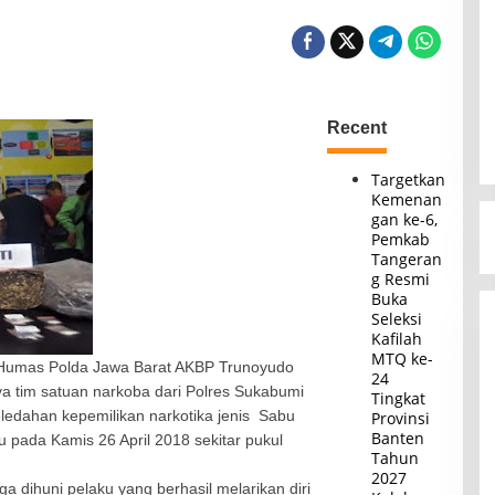
Recent
Targetkan
Kemenan
gan ke-6,
Pemkab
Tangeran
g Resmi
Buka
Seleksi
Kafilah
MTQ ke-
d Humas Polda Jawa Barat AKBP Trunoyudo
24
 tim satuan narkoba dari Polres Sukabumi
Tingkat
edahan kepemilikan narkotika jenis Sabu
Provinsi
Banten
 pada Kamis 26 April 2018 sekitar pukul
Tahun
2027
 dihuni pelaku yang berhasil melarikan diri