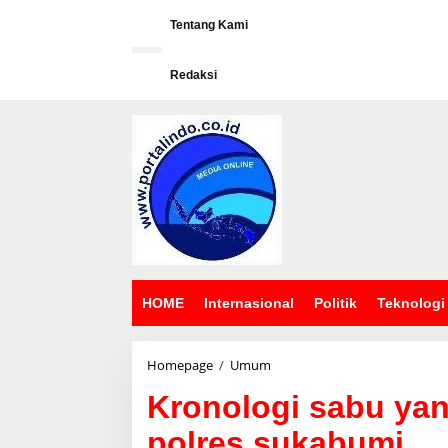
L
e
Tentang Kami
w
a
Redaksi
t
i
k
e
k
o
n
t
e
n
HOME
Internasional
Politik
Teknologi
Homepage
/
Umum
K
r
Kronologi sabu yan
o
n
polres sukabumi
o