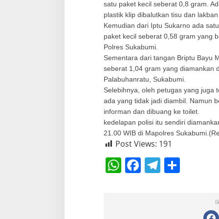
satu paket kecil seberat 0,8 gram. A
plastik klip dibalutkan tisu dan lakb
Kemudian dari Iptu Sukarno ada satu
paket kecil seberat 0,58 gram yang 
Polres Sukabumi.
Sementara dari tangan Briptu Bayu
seberat 1,04 gram yang diamankan d
Palabuhanratu, Sukabumi.
Selebihnya, oleh petugas yang juga t
ada yang tidak jadi diambil. Namun 
informan dan dibuang ke toilet.
kedelapan polisi itu sendiri diamank
21.00 WIB di Mapolres Sukabumi.(R
Post Views:
191
W
F
T
S
h
a
el
h
at
c
e
ar
I
s
e
gr
e