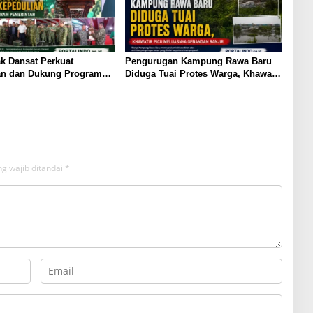
k Dansat Perkuat
Pengurugan Kampung Rawa Baru
an dan Dukung Program
Diduga Tuai Protes Warga, Khawatir
ah
Picu Meluasnya Genangan Banjir
g wajib ditandai
*