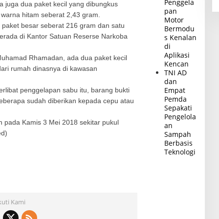
Penggela
da juga dua paket kecil yang dibungkus
pan
an warna hitam seberat 2,43 gram.
Motor
 paket besar seberat 216 gram dan satu
Bermodu
berada di Kantor Satuan Reserse Narkoba
s Kenalan
di
Aplikasi
 Muhamad Rhamadan, ada dua paket kecil
Kencan
ari rumah dinasnya di kawasan
TNI AD
dan
Empat
erlibat penggelapan sabu itu, barang bukti
Pemda
beberapa sudah diberikan kepada cepu atau
Sepakati
Pengelola
an pada Kamis 3 Mei 2018 sekitar pukul
an
ed)
Sampah
Berbasis
Teknologi
kuti Kami