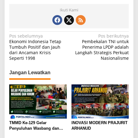
A
b
a
Ikuti Kami
p
o
m
p
o
k
N
Pos sebelumnya
Pos berikutnya
Ekonomi Indonesia Tetap
Pembekalan TNI untuk
a
Tumbuh Positif dan Jauh
Penerima LPDP adalah
dari Ancaman Krisis
Langkah Strategis Perkuat
v
Seperti 1998
Nasionalisme
i
g
Jangan Lewatkan
a
s
i
p
o
s
TMMD Ke-129 Gelar
INOVASI MODERN PRAJURIT
Penyuluhan Wasbang dan
ARHANUD
Hukum, Tanamkan Kesadaran