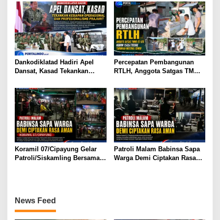
Berbangsa serta Taat Aturan
di Kampung Sesor
Dankodiklatad Hadiri Apel
Percepatan Pembangunan
Dansat, Kasad Tekankan
RTLH, Anggota Satgas TMMD
Kesiapan Operasional dan
ke-129 Kodim 1505/Tidore
Profesionalisme Prajurit
Turunkan Material Semen
Koramil 07/Cipayung Gelar
Patroli Malam Babinsa Sapa
Patroli/Siskamling Bersama
Warga Demi Ciptakan Rasa
Komduk
Aman
News Feed