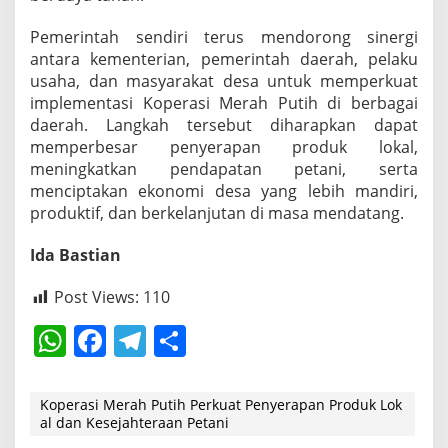
Pemerintah sendiri terus mendorong sinergi
antara kementerian, pemerintah daerah, pelaku
usaha, dan masyarakat desa untuk memperkuat
implementasi Koperasi Merah Putih di berbagai
daerah. Langkah tersebut diharapkan dapat
memperbesar penyerapan produk lokal,
meningkatkan pendapatan petani, serta
menciptakan ekonomi desa yang lebih mandiri,
produktif, dan berkelanjutan di masa mendatang.
Ida Bastian
Post Views:
110
W
F
T
S
h
a
el
h
at
c
e
ar
Koperasi Merah Putih Perkuat Penyerapan Produk Lok
al dan Kesejahteraan Petani
s
e
gr
e