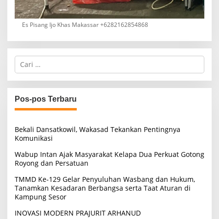
Es Pisang Ijo Khas Makassar +6282162854868
C
a
r
i
u
Pos-pos Terbaru
n
t
u
Bekali Dansatkowil, Wakasad Tekankan Pentingnya
k
Komunikasi
:
Wabup Intan Ajak Masyarakat Kelapa Dua Perkuat Gotong
Royong dan Persatuan
TMMD Ke-129 Gelar Penyuluhan Wasbang dan Hukum,
Tanamkan Kesadaran Berbangsa serta Taat Aturan di
Kampung Sesor
INOVASI MODERN PRAJURIT ARHANUD