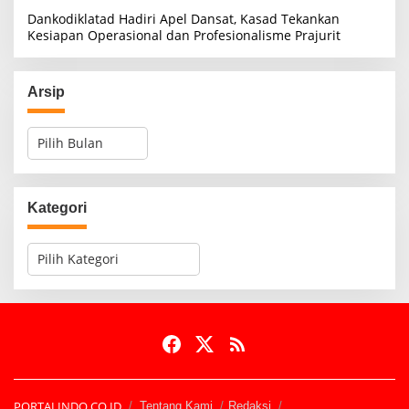
Dankodiklatad Hadiri Apel Dansat, Kasad Tekankan
Kesiapan Operasional dan Profesionalisme Prajurit
Arsip
A
r
s
i
p
Kategori
K
a
t
e
g
o
r
i
PORTALINDO.CO.ID
Tentang Kami
Redaksi