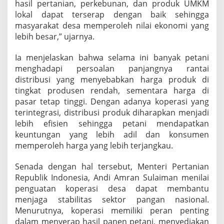
r
hasil pertanian, perkebunan, dan produk UMKM
a
lokal dapat terserap dengan baik sehingga
a
masyarakat desa memperoleh nilai ekonomi yang
n
lebih besar,” ujarnya.
P
e
t
Ia menjelaskan bahwa selama ini banyak petani
a
menghadapi persoalan panjangnya rantai
n
distribusi yang menyebabkan harga produk di
i
tingkat produsen rendah, sementara harga di
pasar tetap tinggi. Dengan adanya koperasi yang
terintegrasi, distribusi produk diharapkan menjadi
lebih efisien sehingga petani mendapatkan
keuntungan yang lebih adil dan konsumen
memperoleh harga yang lebih terjangkau.
Senada dengan hal tersebut, Menteri Pertanian
Republik Indonesia, Andi Amran Sulaiman menilai
penguatan koperasi desa dapat membantu
menjaga stabilitas sektor pangan nasional.
Menurutnya, koperasi memiliki peran penting
dalam menyerap hasil panen petani, menyediakan