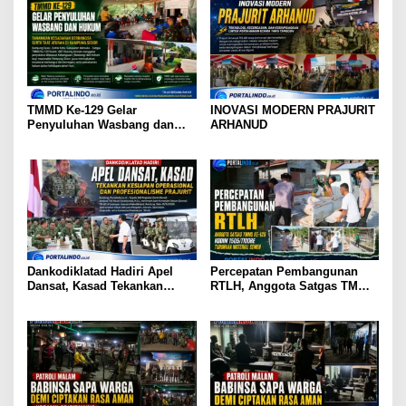
TMMD Ke-129 Gelar
INOVASI MODERN PRAJURIT
Penyuluhan Wasbang dan
ARHANUD
Hukum, Tanamkan Kesadaran
Berbangsa serta Taat Aturan
di Kampung Sesor
Dankodiklatad Hadiri Apel
Percepatan Pembangunan
Dansat, Kasad Tekankan
RTLH, Anggota Satgas TMMD
Kesiapan Operasional dan
ke-129 Kodim 1505/Tidore
Profesionalisme Prajurit
Turunkan Material Semen