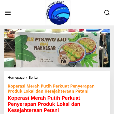
L
e
w
a
t
i
k
e
k
o
n
t
e
n
Homepage
/
Berita
K
o
Koperasi Merah Putih Perkuat Penyerapan
p
Produk Lokal dan Kesejahteraan Petani
e
r
Koperasi Merah Putih Perkuat
a
Penyerapan Produk Lokal dan
s
i
Kesejahteraan Petani