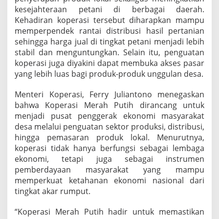
a
kesejahteraan petani di berbagai daerah.
n
P
Kehadiran koperasi tersebut diharapkan mampu
r
memperpendek rantai distribusi hasil pertanian
o
sehingga harga jual di tingkat petani menjadi lebih
d
stabil dan menguntungkan. Selain itu, penguatan
u
koperasi juga diyakini dapat membuka akses pasar
k
L
yang lebih luas bagi produk-produk unggulan desa.
o
k
Menteri Koperasi, Ferry Juliantono menegaskan
a
bahwa Koperasi Merah Putih dirancang untuk
l
menjadi pusat penggerak ekonomi masyarakat
d
a
desa melalui penguatan sektor produksi, distribusi,
n
hingga pemasaran produk lokal. Menurutnya,
K
koperasi tidak hanya berfungsi sebagai lembaga
e
ekonomi, tetapi juga sebagai instrumen
s
e
pemberdayaan masyarakat yang mampu
j
memperkuat ketahanan ekonomi nasional dari
a
tingkat akar rumput.
h
t
“Koperasi Merah Putih hadir untuk memastikan
e