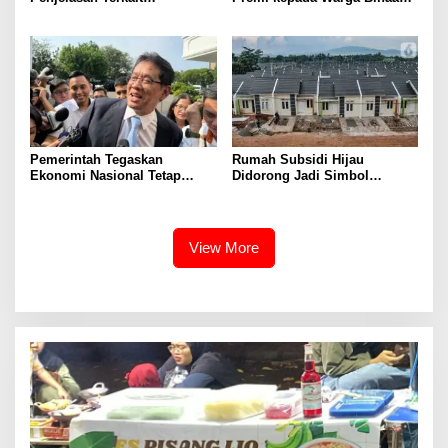
Penanganan 53 Ton Pasir
sebagai Apresiasi Hasil
Timah di Air Merbau
Pembinaan Kemandirian
Periode Juli 2026
Pemerintah Tegaskan
Rumah Subsidi Hijau
Ekonomi Nasional Tetap
Didorong Jadi Simbol
Cerah Menyambut HUT ke-81
Kemerdekaan yang Layak dan
RI
Asri
View More