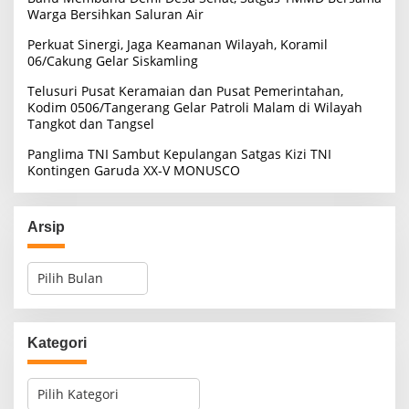
Warga Bersihkan Saluran Air
Perkuat Sinergi, Jaga Keamanan Wilayah, Koramil
06/Cakung Gelar Siskamling
Telusuri Pusat Keramaian dan Pusat Pemerintahan,
Kodim 0506/Tangerang Gelar Patroli Malam di Wilayah
Tangkot dan Tangsel
Panglima TNI Sambut Kepulangan Satgas Kizi TNI
Kontingen Garuda XX-V MONUSCO
Arsip
A
r
s
i
p
Kategori
K
a