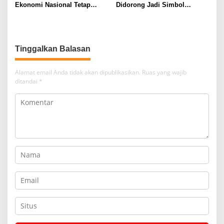
Ekonomi Nasional Tetap
Didorong Jadi Simbol
Cerah Menyambut HUT ke-81
Kemerdekaan yang Layak dan
RI
Asri
Tinggalkan Balasan
Alamat email Anda tidak akan dipublikasikan.
Ruas yang wajib
ditandai
*