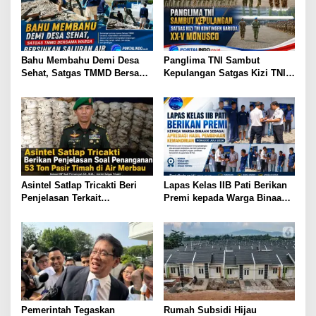
i
p
o
s
Bahu Membahu Demi Desa
Panglima TNI Sambut
Sehat, Satgas TMMD Bersama
Kepulangan Satgas Kizi TNI
Warga Bersihkan Saluran Air
Kontingen Garuda XX-V
MONUSCO
Asintel Satlap Tricakti Beri
Lapas Kelas IIB Pati Berikan
Penjelasan Terkait
Premi kepada Warga Binaan
Penanganan 53 Ton Pasir
sebagai Apresiasi Hasil
Timah di Air Merbau
Pembinaan Kemandirian
Periode Juli 2026
Pemerintah Tegaskan
Rumah Subsidi Hijau