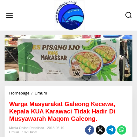
L
e
w
a
t
i
k
e
k
o
n
t
e
n
Homepage
/
Umum
W
a
Warga Masyarakat Galeong Kecewa,
r
g
Kepala KUA Karawaci Tidak Hadir Di
a
Musyawarah Maqom Galeong.
M
a
Media Online Portalindo
2018-05-10
s
Umum
192 Dilihat