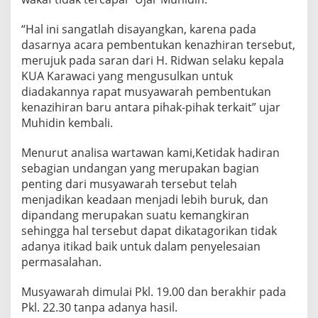
M
u
“Hal ini sangatlah disayangkan, karena pada
s
y
dasarnya acara pembentukan kenazhiran tersebut,
a
merujuk pada saran dari H. Ridwan selaku kepala
w
KUA Karawaci yang mengusulkan untuk
a
diadakannya rapat musyawarah pembentukan
r
a
kenazihiran baru antara pihak-pihak terkait” ujar
h
Muhidin kembali.
M
a
Menurut analisa wartawan kami,Ketidak hadiran
q
sebagian undangan yang merupakan bagian
o
m
penting dari musyawarah tersebut telah
G
menjadikan keadaan menjadi lebih buruk, dan
a
dipandang merupakan suatu kemangkiran
l
sehingga hal tersebut dapat dikatagorikan tidak
e
adanya itikad baik untuk dalam penyelesaian
o
n
permasalahan.
g
.
Musyawarah dimulai Pkl. 19.00 dan berakhir pada
Pkl. 22.30 tanpa adanya hasil.