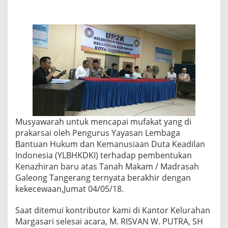
y
a
r
a
k
a
t
G
a
l
e
o
n
g
Musyawarah untuk mencapai mufakat yang di
K
prakarsai oleh Pengurus Yayasan Lembaga
e
Bantuan Hukum dan Kemanusiaan Duta Keadilan
c
Indonesia (YLBHKDKI) terhadap pembentukan
e
w
Kenazhiran baru atas Tanah Makam / Madrasah
a
Galeong Tangerang ternyata berakhir dengan
,
kekecewaan,Jumat 04/05/18.
K
e
Saat ditemui kontributor kami di Kantor Kelurahan
p
a
Margasari selesai acara, M. RISVAN W. PUTRA, SH