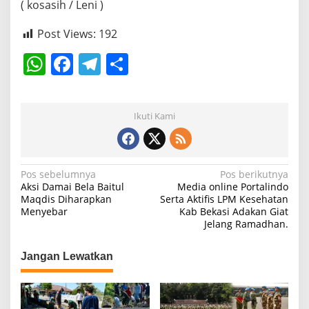
( kosasih / Leni )
Post Views:
192
W
F
T
S
h
a
el
h
at
c
e
ar
Ikuti Kami
s
e
gr
e
A
b
a
p
o
m
N
Pos sebelumnya
Pos berikutnya
Aksi Damai Bela Baitul
Media online Portalindo
p
o
a
Maqdis Diharapkan
Serta Aktifis LPM Kesehatan
k
Menyebar
Kab Bekasi Adakan Giat
v
Jelang Ramadhan.
i
g
Jangan Lewatkan
a
s