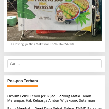
Es Pisang Ijo Khas Makassar +6282162854868
C
a
r
i
u
Pos-pos Terbaru
n
t
u
Oknum Polisi Kebon Jeruk Jadi Backing Mafia Tanah
k
Merampas Hak Keluarga Ambar Witjaksono Sutarman
:
Bahu Membahu Demi Desa Sehat, Satgas TMMD Bersama