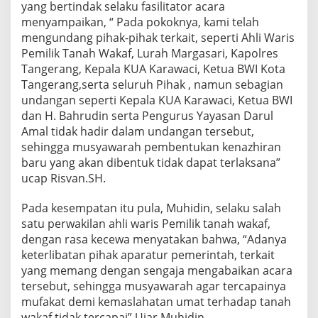
l
yang bertindak selaku fasilitator acara
a
menyampaikan, “ Pada pokoknya, kami telah
K
mengundang pihak-pihak terkait, seperti Ahli Waris
U
Pemilik Tanah Wakaf, Lurah Margasari, Kapolres
A
K
Tangerang, Kepala KUA Karawaci, Ketua BWI Kota
a
Tangerang,serta seluruh Pihak , namun sebagian
r
undangan seperti Kepala KUA Karawaci, Ketua BWI
a
dan H. Bahrudin serta Pengurus Yayasan Darul
w
a
Amal tidak hadir dalam undangan tersebut,
c
sehingga musyawarah pembentukan kenazhiran
i
baru yang akan dibentuk tidak dapat terlaksana”
T
ucap Risvan.SH.
i
d
a
Pada kesempatan itu pula, Muhidin, selaku salah
k
satu perwakilan ahli waris Pemilik tanah wakaf,
H
dengan rasa kecewa menyatakan bahwa, “Adanya
a
keterlibatan pihak aparatur pemerintah, terkait
d
yang memang dengan sengaja mengabaikan acara
i
r
tersebut, sehingga musyawarah agar tercapainya
D
mufakat demi kemaslahatan umat terhadap tanah
i
wakaf tidak tercapai” Ujar Muhidin.