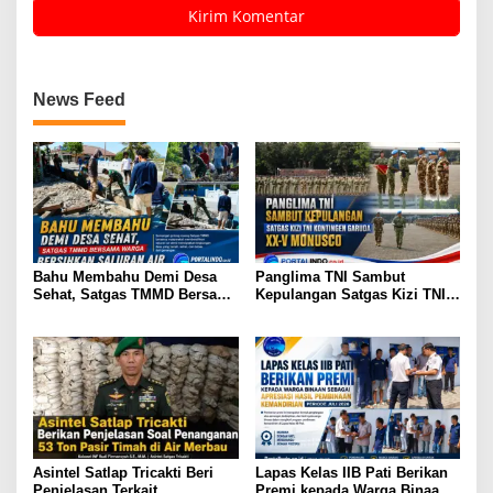
News Feed
Bahu Membahu Demi Desa
Panglima TNI Sambut
Sehat, Satgas TMMD Bersama
Kepulangan Satgas Kizi TNI
Warga Bersihkan Saluran Air
Kontingen Garuda XX-V
MONUSCO
Asintel Satlap Tricakti Beri
Lapas Kelas IIB Pati Berikan
Penjelasan Terkait
Premi kepada Warga Binaan