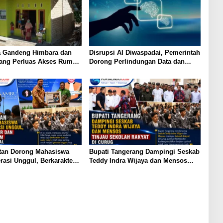
a Gandeng Himbara dan
Disrupsi AI Diwaspadai, Pemerintah
ng Perluas Akses Rumah
Dorong Perlindungan Data dan
erasi Muda
Konten Jurnalistik
tan Dorong Mahasiswa
Bupati Tangerang Dampingi Seskab
rasi Unggul, Berkarakter
Teddy Indra Wijaya dan Mensos
 Hukum di Era Digital
Tinjau Sekolah Rakyat di Curug