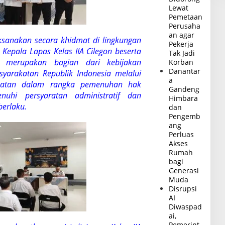
Lewat
Pemetaan
Perusaha
an agar
ksanakan secara khidmat di lingkungan
Pekerja
 Kepala Lapas Kelas IIA Cilegon beserta
Tak Jadi
ni merupakan bagian dari kebijakan
Korban
Danantar
yarakatan Republik Indonesia melalui
a
rakatan dalam rangka pemenuhan hak
Gandeng
uhi persyaratan administratif dan
Himbara
berlaku.
dan
Pengemb
ang
Perluas
Akses
Rumah
bagi
Generasi
Muda
Disrupsi
AI
Diwaspad
ai,
Pemerint