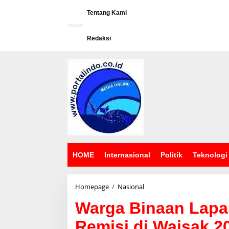
L
e
Tentang Kami
w
a
Redaksi
t
i
k
e
k
o
n
t
e
n
HOME
Internasional
Politik
Teknologi
Homepage
/
Nasional
W
a
Warga Binaan Lapa
r
g
Remisi di Waisak 2
a