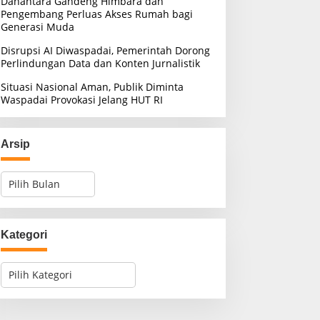
Danantara Gandeng Himbara dan
Pengembang Perluas Akses Rumah bagi
Generasi Muda
Disrupsi AI Diwaspadai, Pemerintah Dorong
Perlindungan Data dan Konten Jurnalistik
Situasi Nasional Aman, Publik Diminta
Waspadai Provokasi Jelang HUT RI
Arsip
A
r
s
i
p
Kategori
K
a
t
e
g