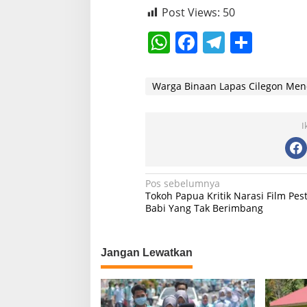
Post Views:
50
W
F
T
S
h
a
el
h
at
c
e
ar
Warga Binaan Lapas Cilegon Men
s
e
gr
e
A
b
a
I
p
o
m
p
o
N
Pos sebelumnya
k
Tokoh Papua Kritik Narasi Film Pes
a
Babi Yang Tak Berimbang
v
i
Jangan Lewatkan
g
a
s