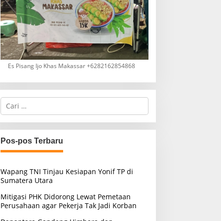
Es Pisang Ijo Khas Makassar +6282162854868
C
a
r
i
u
Pos-pos Terbaru
n
t
u
Wapang TNI Tinjau Kesiapan Yonif TP di
k
Sumatera Utara
:
Mitigasi PHK Didorong Lewat Pemetaan
Perusahaan agar Pekerja Tak Jadi Korban