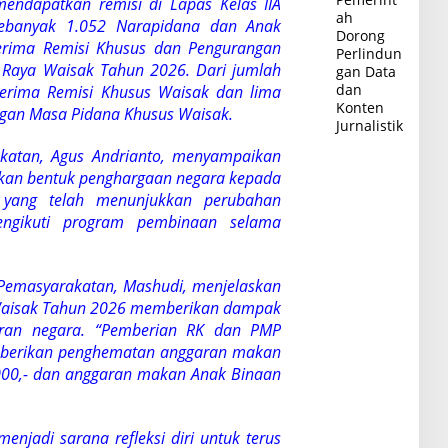
endapatkan remisi di Lapas Kelas IIA
ah
 sebanyak 1.052 Narapidana dan Anak
Dorong
rima Remisi Khusus dan Pengurangan
Perlindun
 Raya Waisak Tahun 2026. Dari jumlah
gan Data
dan
nerima Remisi Khusus Waisak dan lima
Konten
gan Masa Pidana Khusus Waisak.
Jurnalistik
akatan, Agus Andrianto, menyampaikan
kan bentuk penghargaan negara kepada
 yang telah menunjukkan perubahan
 mengikuti program pembinaan selama
l Pemasyarakatan, Mashudi, menjelaskan
Waisak Tahun 2026 memberikan dampak
ggaran negara. “Pemberian RK dan PMP
berikan penghematan anggaran makan
000,- dan anggaran makan Anak Binaan
jadi sarana refleksi diri untuk terus