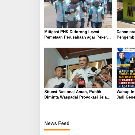
i
p
o
s
Mitigasi PHK Didorong Lewat
Danantar
Pemetaan Perusahaan agar Pekerja
Pengemba
Tak Jadi Korban
bagi Gen
Situasi Nasional Aman, Publik
Wabup In
Diminta Waspadai Provokasi Jelang
Jadi Gene
HUT RI
dan Sadar
News Feed