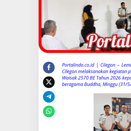
t
k
a
n
R
e
m
i
s
i
d
i
Portalindo.co.id | Cilegon – Le
W
Cilegon melaksanakan kegiatan p
a
i
Waisak 2570 BE Tahun 2026 kep
s
beragama Buddha, Minggu (31/5/
a
k
2
0
2
6