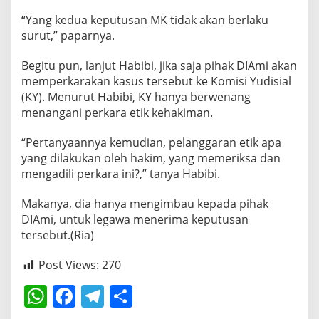
“Yang kedua keputusan MK tidak akan berlaku
surut,” paparnya.
Begitu pun, lanjut Habibi, jika saja pihak DIAmi akan
memperkarakan kasus tersebut ke Komisi Yudisial
(KY). Menurut Habibi, KY hanya berwenang
menangani perkara etik kehakiman.
“Pertanyaannya kemudian, pelanggaran etik apa
yang dilakukan oleh hakim, yang memeriksa dan
mengadili perkara ini?,” tanya Habibi.
Makanya, dia hanya mengimbau kepada pihak
DIAmi, untuk legawa menerima keputusan
tersebut.(Ria)
Post Views:
270
W
F
T
S
h
a
el
h