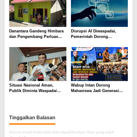
Danantara Gandeng Himbara
Disrupsi AI Diwaspadai,
dan Pengembang Perluas
Pemerintah Dorong
Akses Rumah bagi Generasi
Perlindungan Data dan
Muda
Konten Jurnalistik
Situasi Nasional Aman,
Wabup Intan Dorong
Publik Diminta Waspadai
Mahasiswa Jadi Generasi
Provokasi Jelang HUT RI
Unggul, Berkarakter dan
Sadar Hukum di Era Digital
Tinggalkan Balasan
Alamat email Anda tidak akan dipublikasikan.
Ruas yang wajib