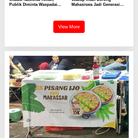
Publik Diminta Waspadai
Mahasiswa Jadi Generasi
Provokasi Jelang HUT RI
Unggul, Berkarakter dan
Sadar Hukum di Era Digital
View More