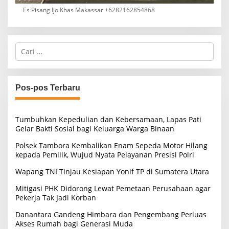
Es Pisang Ijo Khas Makassar +6282162854868
C
a
r
i
u
Pos-pos Terbaru
n
t
u
Tumbuhkan Kepedulian dan Kebersamaan, Lapas Pati
k
Gelar Bakti Sosial bagi Keluarga Warga Binaan
:
Polsek Tambora Kembalikan Enam Sepeda Motor Hilang
kepada Pemilik, Wujud Nyata Pelayanan Presisi Polri
Wapang TNI Tinjau Kesiapan Yonif TP di Sumatera Utara
Mitigasi PHK Didorong Lewat Pemetaan Perusahaan agar
Pekerja Tak Jadi Korban
Danantara Gandeng Himbara dan Pengembang Perluas
Akses Rumah bagi Generasi Muda