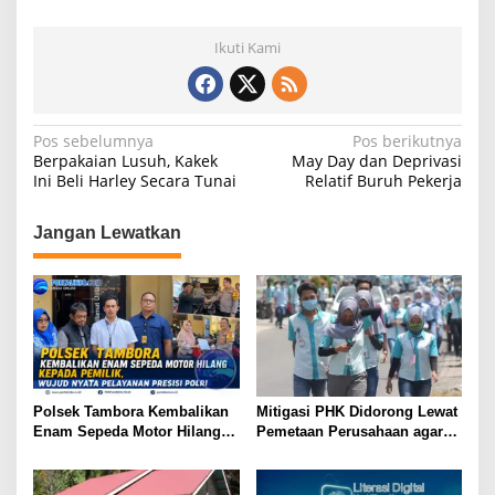
at
c
e
ar
Ikuti Kami
s
e
gr
e
A
b
a
p
o
m
N
Pos sebelumnya
Pos berikutnya
Berpakaian Lusuh, Kakek
May Day dan Deprivasi
p
o
a
Ini Beli Harley Secara Tunai
Relatif Buruh Pekerja
k
v
i
Jangan Lewatkan
g
a
s
i
p
Polsek Tambora Kembalikan
Mitigasi PHK Didorong Lewat
o
Enam Sepeda Motor Hilang
Pemetaan Perusahaan agar
s
kepada Pemilik, Wujud Nyata
Pekerja Tak Jadi Korban
Pelayanan Presisi Polri