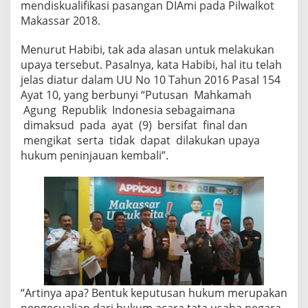
t
mendiskualifikasi pasangan DIAmi pada Pilwalkot
D
Makassar 2018.
I
A
Menurut Habibi, tak ada alasan untuk melakukan
m
upaya tersebut. Pasalnya, kata Habibi, hal itu telah
i
L
jelas diatur dalam UU No 10 Tahun 2016 Pasal 154
a
Ayat 10, yang berbunyi “Putusan Mahkamah
k
Agung Republik Indonesia sebagaimana
u
dimaksud pada ayat (9) bersifat final dan
k
a
mengikat serta tidak dapat dilakukan upaya
n
hukum peninjauan kembali”.
U
p
a
y
a
H
u
k
u
m
“Artinya apa? Bentuk keputusan hukum merupakan