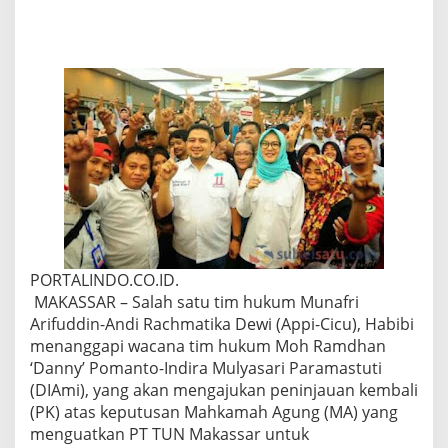
n
T
i
m
H
u
k
u
m
A
p
p
i
-
C
i
PORTALINDO.CO.ID.
c
MAKASSAR – Salah satu tim hukum Munafri
u
Arifuddin-Andi Rachmatika Dewi (Appi-Cicu), Habibi
,
T
menanggapi wacana tim hukum Moh Ramdhan
e
‘Danny’ Pomanto-Indira Mulyasari Paramastuti
r
(DIAmi), yang akan mengajukan peninjauan kembali
k
(PK) atas keputusan Mahkamah Agung (MA) yang
a
menguatkan PT TUN Makassar untuk
i