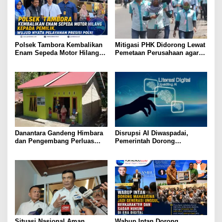
Polsek Tambora Kembalikan
Mitigasi PHK Didorong Lewat
Enam Sepeda Motor Hilang
Pemetaan Perusahaan agar
kepada Pemilik, Wujud Nyata
Pekerja Tak Jadi Korban
Pelayanan Presisi Polri
Danantara Gandeng Himbara
Disrupsi AI Diwaspadai,
dan Pengembang Perluas
Pemerintah Dorong
Akses Rumah bagi Generasi
Perlindungan Data dan
Muda
Konten Jurnalistik
Situasi Nasional Aman,
Wabup Intan Dorong