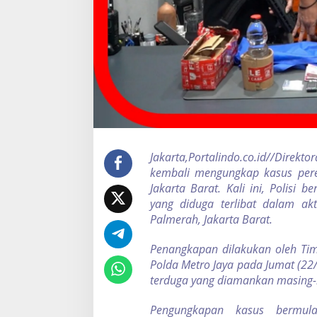
e
t
r
o
J
a
y
a
A
k
i
b
Jakarta,Portalindo.co.id//Direk
a
kembali mengungkap kasus pered
t
E
Jakarta Barat. Kali ini, Polisi
d
yang diduga terlibat dalam ak
a
Palmerah, Jakarta Barat.
r
k
Penangkapan dilakukan oleh Tim
a
n
Polda Metro Jaya pada Jumat (22
N
terduga yang diamankan masing-ma
a
r
Pengungkapan kasus bermula
k