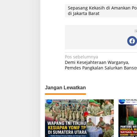
at
c
e
ar
Sepasang Kekasih di Amankan Pol
di Jakarta Barat
s
e
gr
e
A
b
a
I
p
o
m
p
o
k
N
Pos sebelumnya
Demi Kesejahteraan Warganya,
a
Pemdes Pangkalan Salurkan Banso
v
i
Jangan Lewatkan
g
a
s
i
p
o