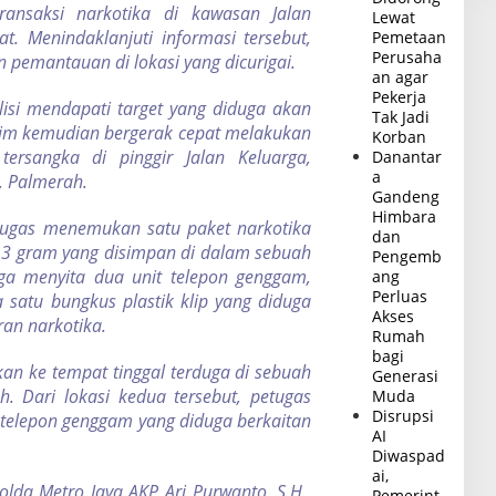
ransaksi narkotika di kawasan Jalan
Lewat
at. Menindaklanjuti informasi tersebut,
Pemetaan
Perusaha
n pemantauan di lokasi yang dicurigai.
an agar
Pekerja
lisi mendapati target yang diduga akan
Tak Jadi
Tim kemudian bergerak cepat melakukan
Korban
ersangka di pinggir Jalan Keluarga,
Danantar
a
, Palmerah.
Gandeng
Himbara
tugas menemukan satu paket narkotika
dan
,13 gram yang disimpan di dalam sebuah
Pengemb
uga menyita dua unit telepon genggam,
ang
Perluas
ta satu bungkus plastik klip yang diduga
Akses
ran narkotika.
Rumah
bagi
n ke tempat tinggal terduga di sebuah
Generasi
 Dari lokasi kedua tersebut, petugas
Muda
Disrupsi
telepon genggam yang diduga berkaitan
AI
Diwaspad
ai,
olda Metro Jaya AKP Ari Purwanto, S.H.,
Pemerint