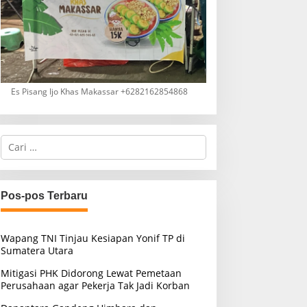
Es Pisang Ijo Khas Makassar +6282162854868
C
a
r
i
u
Pos-pos Terbaru
n
t
u
Wapang TNI Tinjau Kesiapan Yonif TP di
k
Sumatera Utara
:
Mitigasi PHK Didorong Lewat Pemetaan
Perusahaan agar Pekerja Tak Jadi Korban