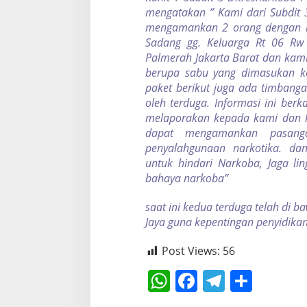
mengatakan ” Kami dari Subdit 3
mengamankan 2 orang dengan ini
Sadang gg. Keluarga Rt 06 Rw
Palmerah Jakarta Barat dan kami
berupa sabu yang dimasukan ke
paket berikut juga ada timbang
oleh terduga. Informasi ini ber
melaporakan kepada kami dan k
dapat mengamankan pasanga
penyalahgunaan narkotika. d
untuk hindari Narkoba, Jaga li
bahaya narkoba”
saat ini kedua terduga telah di 
Jaya guna kepentingan penyidikan
Post Views:
56
W
F
T
S
h
a
el
h