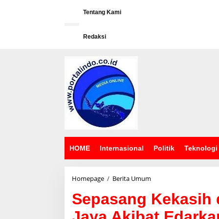
L
e
Tentang Kami
w
a
Redaksi
t
i
k
e
k
o
n
t
e
n
HOME
Internasional
Politik
Teknologi
Homepage
/
Berita Umum
S
e
Sepasang Kekasih 
p
a
Jaya Akibat Edarka
s