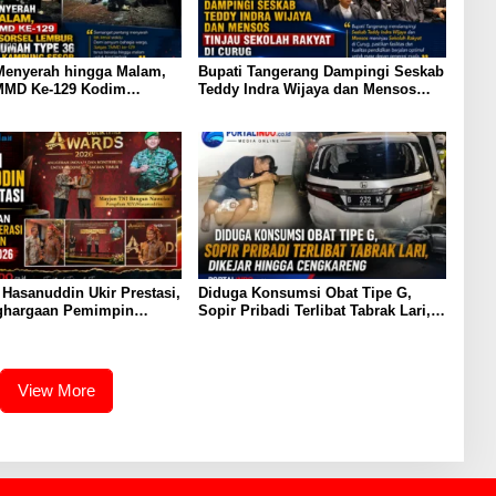
Menyerah hingga Malam,
Bupati Tangerang Dampingi Seskab
MMD Ke-129 Kodim
Teddy Indra Wijaya dan Mensos
el Lembur Finishing
Tinjau Sekolah Rakyat di Curug
pe 36 untuk Warga
 Sesor
asanuddin Ukir Prestasi,
Diduga Konsumsi Obat Tipe G,
ghargaan Pemimpin
Sopir Pribadi Terlibat Tabrak Lari,
emanusiaan Inspiratif
Dikejar Hingga Cengkareng
View More