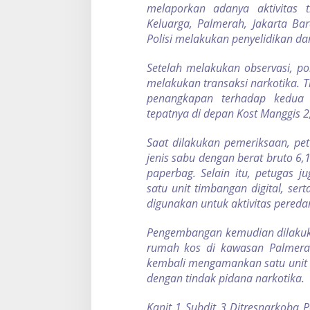
melaporkan adanya aktivitas t
o
b
Keluarga, Palmerah, Jakarta Bar
a
Polisi melakukan penyelidikan da
d
i
Setelah melakukan observasi, po
J
melakukan transaksi narkotika. 
a
k
penangkapan terhadap kedua t
a
tepatnya di depan Kost Manggis 2
r
t
Saat dilakukan pemeriksaan, pe
a
jenis sabu dengan berat bruto 6
B
a
paperbag. Selain itu, petugas j
r
satu unit timbangan digital, ser
a
digunakan untuk aktivitas pereda
t
Pengembangan kemudian dilakuka
rumah kos di kawasan Palmerah.
kembali mengamankan satu unit 
dengan tindak pidana narkotika.
Kanit 1 Subdit 3 Ditresnarkoba P