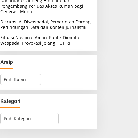
Danantara Gandeng Himbara dan
Pengembang Perluas Akses Rumah bagi
Generasi Muda
Disrupsi AI Diwaspadai, Pemerintah Dorong
Perlindungan Data dan Konten Jurnalistik
Situasi Nasional Aman, Publik Diminta
Waspadai Provokasi Jelang HUT RI
Arsip
A
r
s
i
p
Kategori
K
a
t
e
g