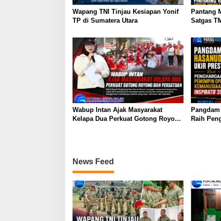
s
Wapang TNI Tinjau Kesiapan Yonif
Pantang 
TP di Sumatera Utara
Satgas T
1807/Sors
Rumah Ty
Kampung
Wabup Intan Ajak Masyarakat
Pangdam H
Kelapa Dua Perkuat Gotong Royong
Raih Pen
dan Persatuan
Operasi K
2026
News Feed