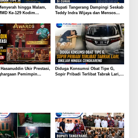
Menyerah hingga Malam,
Bupati Tangerang Dampingi Seskab
MMD Ke-129 Kodim
Teddy Indra Wijaya dan Mensos
el Lembur Finishing
Tinjau Sekolah Rakyat di Curug
pe 36 untuk Warga
 Sesor
asanuddin Ukir Prestasi,
Diduga Konsumsi Obat Tipe G,
ghargaan Pemimpin
Sopir Pribadi Terlibat Tabrak Lari,
emanusiaan Inspiratif
Dikejar Hingga Cengkareng