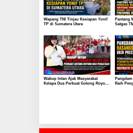
Wapang TNI Tinjau Kesiapan Yonif
Pantang 
TP di Sumatera Utara
Satgas T
1807/Sors
Rumah Ty
Kampung
Wabup Intan Ajak Masyarakat
Pangdam H
Kelapa Dua Perkuat Gotong Royong
Raih Pen
dan Persatuan
Operasi K
2026