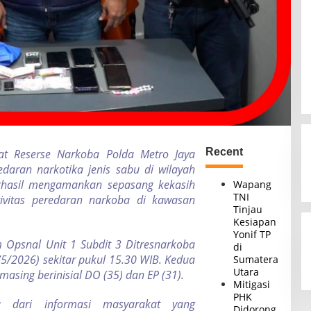
Recent
torat Reserse Narkoba Polda Metro Jaya
aran narkotika jenis sabu di wilayah
 berhasil mengamankan sepasang kekasih
Wapang
TNI
tivitas peredaran narkoba di kawasan
Tinjau
Kesiapan
Yonif TP
 Opsnal Unit 1 Subdit 3 Ditresnarkoba
di
/5/2026) sekitar pukul 15.30 WIB. Kedua
Sumatera
Utara
sing berinisial DO (35) dan EP (31).
Mitigasi
PHK
 dari informasi masyarakat yang
Didorong