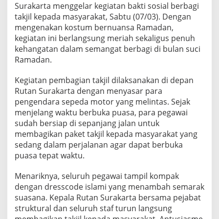
a
Surakarta menggelar kegiatan bakti sosial berbagi
n
takjil kepada masyarakat, Sabtu (07/03). Dengan
S
mengenakan kostum bernuansa Ramadan,
u
r
kegiatan ini berlangsung meriah sekaligus penuh
a
kehangatan dalam semangat berbagi di bulan suci
k
Ramadan.
a
r
Kegiatan pembagian takjil dilaksanakan di depan
t
a
Rutan Surakarta dengan menyasar para
B
pengendara sepeda motor yang melintas. Sejak
a
menjelang waktu berbuka puasa, para pegawai
g
sudah bersiap di sepanjang jalan untuk
i
membagikan paket takjil kepada masyarakat yang
k
a
sedang dalam perjalanan agar dapat berbuka
n
puasa tepat waktu.
T
a
Menariknya, seluruh pegawai tampil kompak
k
dengan dresscode islami yang menambah semarak
j
i
suasana. Kepala Rutan Surakarta bersama pejabat
l
struktural dan seluruh staf turun langsung
d
membagikan takjil kepada masyarakat. Antusiasme