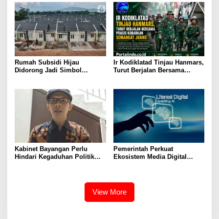
Periode Juli 2026
Rumah Subsidi Hijau
Ir Kodiklatad Tinjau Hanmars,
Didorong Jadi Simbol
Turut Berjalan Bersama
Kemerdekaan yang Layak dan
Prasis Kobarkan Semangat
Asri
Juang
Kabinet Bayangan Perlu
Pemerintah Perkuat
Hindari Kegaduhan Politik
Ekosistem Media Digital
yang Merugikan Publik
Nasional Hadapi Perang
Algoritma AI
View More