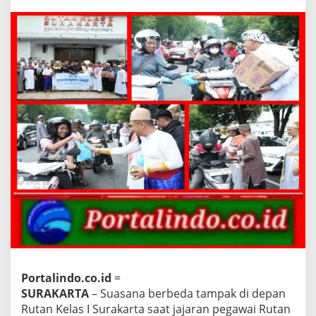
B
e
r
b
a
g
i
d
i
B
u
l
a
n
R
a
m
a
d
a
n
,
Portalindo.co.id
=
R
SURAKARTA
– Suasana berbeda tampak di depan
u
t
Rutan Kelas I Surakarta saat jajaran pegawai Rutan