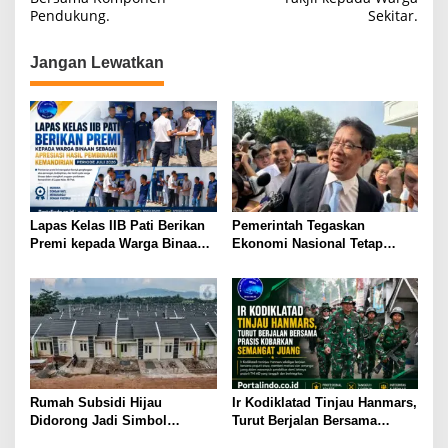
Pendukung.
Sekitar.
g
a
Jangan Lewatkan
s
i
p
o
s
Lapas Kelas IIB Pati Berikan
Pemerintah Tegaskan
Premi kepada Warga Binaan
Ekonomi Nasional Tetap
sebagai Apresiasi Hasil
Cerah Menyambut HUT ke-81
Pembinaan Kemandirian
RI
Periode Juli 2026
Rumah Subsidi Hijau
Ir Kodiklatad Tinjau Hanmars,
Didorong Jadi Simbol
Turut Berjalan Bersama
Kemerdekaan yang Layak dan
Prasis Kobarkan Semangat