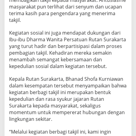
e
masyarakat pun terlihat dari senyum dan ucapan
n
g
terima kasih para pengendara yang menerima
a
takjil.
n
B
Kegiatan sosial ini juga mendapat dukungan dari
a
Ibu-ibu Dharma Wanita Persatuan Rutan Surakarta
l
u
yang turut hadir dan berpartisipasi dalam proses
t
pembagian takjil. Kehadiran mereka semakin
a
menambah semangat kebersamaan dan
n
kepedulian sosial dalam kegiatan tersebut.
B
u
s
Kepala Rutan Surakarta, Bhanad Shofa Kurniawan
a
dalam kesempatan tersebut menyampaikan bahwa
n
kegiatan berbagi takjil ini merupakan bentuk
a
kepedulian dan rasa syukur jajaran Rutan
I
Surakarta kepada masyarakat, sekaligus
s
l
momentum untuk mempererat hubungan dengan
a
lingkungan sekitar.
m
i
“Melalui kegiatan berbagi takjil ini, kami ingin