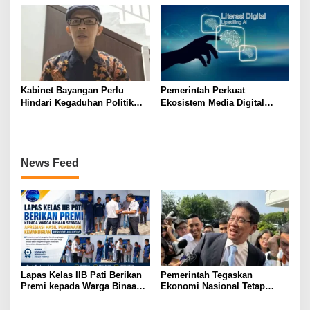
Asri
Juang
Kabinet Bayangan Perlu
Pemerintah Perkuat
Hindari Kegaduhan Politik
Ekosistem Media Digital
yang Merugikan Publik
Nasional Hadapi Perang
Algoritma AI
News Feed
Lapas Kelas IIB Pati Berikan
Pemerintah Tegaskan
Premi kepada Warga Binaan
Ekonomi Nasional Tetap
sebagai Apresiasi Hasil
Cerah Menyambut HUT ke-81
Pembinaan Kemandirian
RI