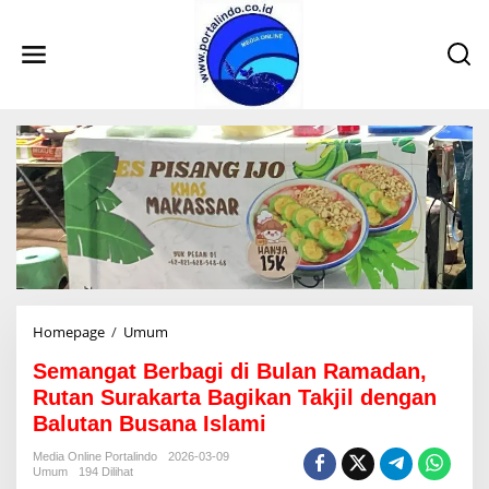
L
e
w
a
t
i
k
e
k
o
n
t
e
n
Homepage
/
Umum
S
e
Semangat Berbagi di Bulan Ramadan,
m
a
Rutan Surakarta Bagikan Takjil dengan
n
Balutan Busana Islami
g
a
Media Online Portalindo
2026-03-09
t
Umum
194 Dilihat