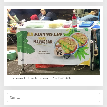
Es Pisang Ijo Khas Makassar +6282162854868
C
a
r