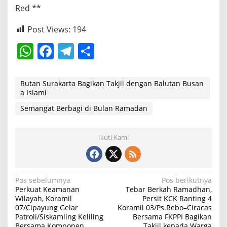
Red **
Post Views:
194
W
F
T
S
h
a
el
h
at
c
e
ar
Rutan Surakarta Bagikan Takjil dengan Balutan Busan
a Islami
s
e
gr
e
Semangat Berbagi di Bulan Ramadan
A
b
a
p
o
m
Ikuti Kami
p
o
k
N
Pos sebelumnya
Pos berikutnya
Perkuat Keamanan
Tebar Berkah Ramadhan,
a
Wilayah, Koramil
Persit KCK Ranting 4
07/Cipayung Gelar
Koramil 03/Ps.Rebo–Ciracas
v
Patroli/Siskamling Keliling
Bersama FKPPI Bagikan
i
Bersama Komponen
Takjil kepada Warga