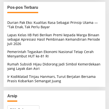
i
u
Pos-pos Terbaru
n
t
u
Durian Pak Eko: Kualitas Rasa Sebagai Prinsip Utama —
k
“Tak Enak, Tak Perlu Bayar
:
Lapas Kelas IIB Pati Berikan Premi kepada Warga Binaan
sebagai Apresiasi Hasil Pembinaan Kemandirian Periode
Juli 2026
Pemerintah Tegaskan Ekonomi Nasional Tetap Cerah
Menyambut HUT ke-81 RI
Rumah Subsidi Hijau Didorong Jadi Simbol Kemerdekaan
yang Layak dan Asri
Ir Kodiklatad Tinjau Hanmars, Turut Berjalan Bersama
Prasis Kobarkan Semangat Juang
Arsip
A