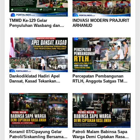
TMMD Ke-129 Gelar
INOVASI MODERN PRAJURIT
Penyuluhan Wasbang dan
ARHANUD
Hukum, Tanamkan Kesadaran
Berbangsa serta Taat Aturan
di Kampung Sesor
Dankodiklatad Hadiri Apel
Percepatan Pembangunan
Dansat, Kasad Tekankan
RTLH, Anggota Satgas TMMD
Kesiapan Operasional dan
ke-129 Kodim 1505/Tidore
Profesionalisme Prajurit
Turunkan Material Semen
Koramil 07/Cipayung Gelar
Patroli Malam Babinsa Sapa
Patroli/Siskamling Bersama
Warga Demi Ciptakan Rasa