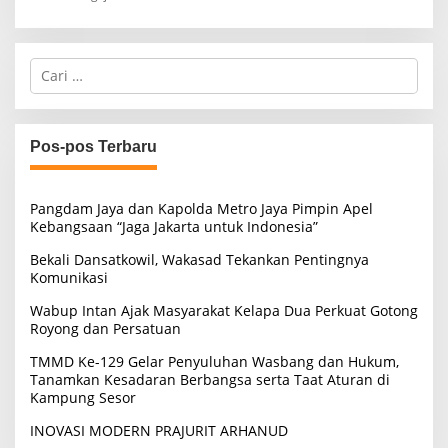
C
a
r
i
u
Pos-pos Terbaru
n
t
u
Pangdam Jaya dan Kapolda Metro Jaya Pimpin Apel
k
Kebangsaan “Jaga Jakarta untuk Indonesia”
:
Bekali Dansatkowil, Wakasad Tekankan Pentingnya
Komunikasi
Wabup Intan Ajak Masyarakat Kelapa Dua Perkuat Gotong
Royong dan Persatuan
TMMD Ke-129 Gelar Penyuluhan Wasbang dan Hukum,
Tanamkan Kesadaran Berbangsa serta Taat Aturan di
Kampung Sesor
INOVASI MODERN PRAJURIT ARHANUD