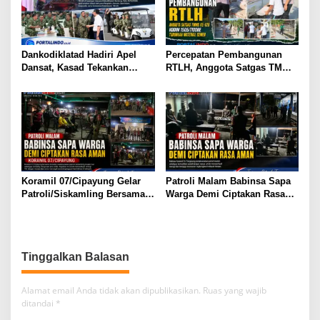
Dankodiklatad Hadiri Apel
Percepatan Pembangunan
Dansat, Kasad Tekankan
RTLH, Anggota Satgas TMMD
Kesiapan Operasional dan
ke-129 Kodim 1505/Tidore
Profesionalisme Prajurit
Turunkan Material Semen
Koramil 07/Cipayung Gelar
Patroli Malam Babinsa Sapa
Patroli/Siskamling Bersama
Warga Demi Ciptakan Rasa
Komduk
Aman
Tinggalkan Balasan
Alamat email Anda tidak akan dipublikasikan.
Ruas yang wajib
ditandai
*