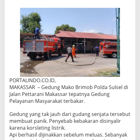
n
j
a
t
a
D
i
a
m
a
n
k
a
n
,
PORTALINDO.CO.ID,
A
MAKASSAR – Gedung Mako Brimob Polda Sulsel di
k
Jalan Pettarani Makassar tepatnya Gedung
i
Pelayanan Masyarakat terbakar.
b
a
t
Gedung yang tak jauh dari gudang senjata tersebut
M
membuat panik. Penyebab kebakaran disinyalir
a
karena korsleting listrik.
k
Api berhasil dijinakkan sebelum meluas. Sebanyak
o