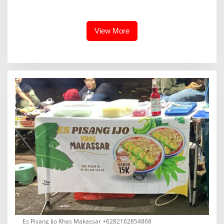
Komduk
Aman
View More
Es Pisang Ijo Khas Makassar +6282162854868