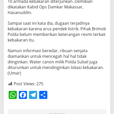
B
10 armada kebakaran diterjunkan. Demikian
r
dikatakan Kabid Ops Damkar Makassar,
i
Hasanuddin.
m
o
Sampai saat ini kata dia, dugaan terjadinya
b
T
kebakaran karena arus pendek listrik. Pihak Brimob
e
Polda belum memberikan keterangan resmi terkait
r
kebakaran itu.
b
a
Namun informasi beredar, ribuan senjata
k
a
diamankan untuk mencegah hal hal tidak
r
diinginkan. Water canon milik Polda Sulsel juga
,
diturunkan untuk mendinginkan lokasi kebakaran.
b
(Umar)
e
r
i
Post Views:
275
k
W
F
T
S
u
t
h
a
el
h
k
r
at
c
e
ar
o
Ikuti Kami