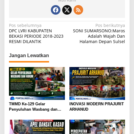
n
s
e
gr
e
o
A
b
a
l
o
p
o
m
g
N
Pos sebelumnya
Pos berikutnya
i
DPC LVRI KABUPATEN
SONI SUMARSONO:Maros
p
o
a
n
BEKASI PERIODE 2018-2023
Adalah Wajah Dan
y
k
RESMI DILANTIK
Halaman Depan Sulsel
v
a
i
Jangan Lewatkan
g
a
s
i
p
o
TMMD Ke-129 Gelar
INOVASI MODERN PRAJURIT
s
Penyuluhan Wasbang dan
ARHANUD
Hukum, Tanamkan Kesadaran
Berbangsa serta Taat Aturan
di Kampung Sesor