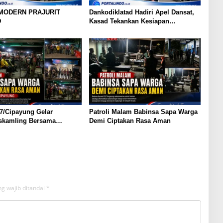
 MODERN PRAJURIT
Dankodiklatad Hadiri Apel Dansat,
D
Kasad Tekankan Kesiapan
Operasional dan Profesionalisme
Prajurit
7/Cipayung Gelar
Patroli Malam Babinsa Sapa Warga
iskamling Bersama
Demi Ciptakan Rasa Aman
g wajib ditandai
*