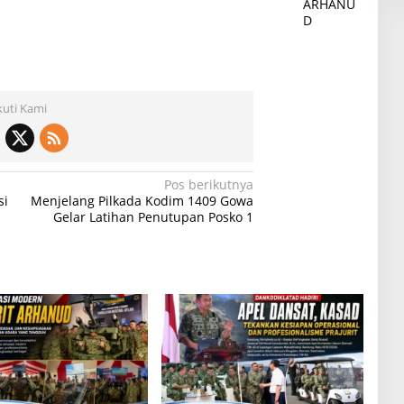
ARHANU
D
kuti Kami
Pos berikutnya
si
Menjelang Pilkada Kodim 1409 Gowa
Gelar Latihan Penutupan Posko 1