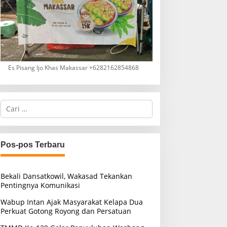
Es Pisang Ijo Khas Makassar +6282162854868
C
a
r
i
u
Pos-pos Terbaru
n
t
u
Bekali Dansatkowil, Wakasad Tekankan
k
Pentingnya Komunikasi
:
Wabup Intan Ajak Masyarakat Kelapa Dua
Perkuat Gotong Royong dan Persatuan