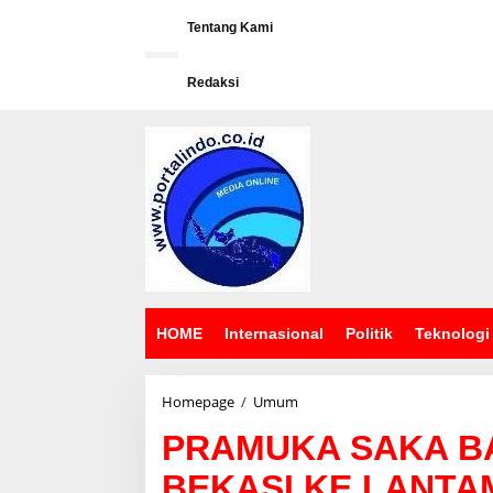
L
e
Tentang Kami
w
a
Redaksi
t
i
k
e
k
o
n
t
e
n
HOME
Internasional
Politik
Teknologi
Homepage
/
Umum
P
R
PRAMUKA SAKA B
A
M
BEKASI KE LANTAMA
U