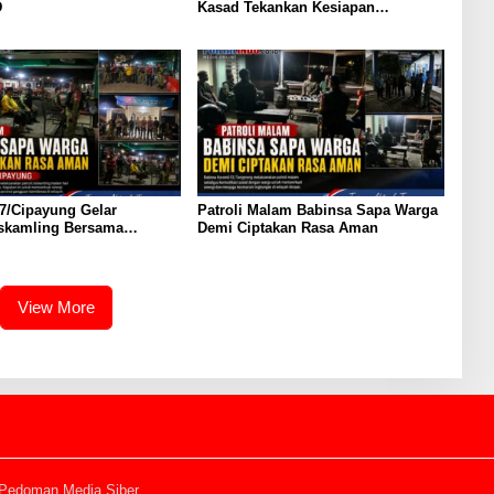
D
Kasad Tekankan Kesiapan
Operasional dan Profesionalisme
Prajurit
7/Cipayung Gelar
Patroli Malam Babinsa Sapa Warga
iskamling Bersama
Demi Ciptakan Rasa Aman
View More
Pedoman Media Siber