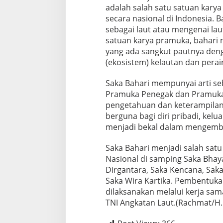
S
adalah salah satu satuan kary
I
secara nasional di Indonesia. 
K
sebagai laut atau mengenai lau
E
satuan karya pramuka, bahari 
L
A
yang ada sangkut pautnya deng
N
(ekosistem) kelautan dan perai
T
A
Saka Bahari mempunyai arti s
M
Pramuka Penegak dan Pramuk
A
L
pengetahuan dan keterampilan 
I
berguna bagi diri pribadi, kelu
I
menjadi bekal dalam mengemba
I
.
Saka Bahari menjadi salah sat
Nasional di samping Saka Bhay
Dirgantara, Saka Kencana, Sak
Saka Wira Kartika. Pembentuk
dilaksanakan melalui kerja s
TNI Angkatan Laut.(Rachmat/H