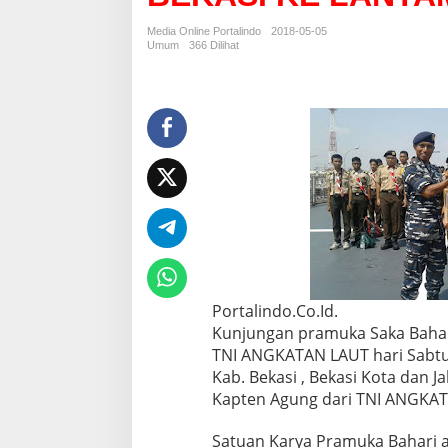
K
A
Media Online Portalindo
2018-05-05
S
Umum
366 Dilihat
A
K
A
B
A
H
A
R
I
K
A
B
U
P
Portalindo.Co.Id.
A
Kunjungan pramuka Saka Bahar
T
E
TNI ANGKATAN LAUT hari Sabtu, 
N
Kab. Bekasi , Bekasi Kota dan 
B
Kapten Agung dari TNI ANGKA
E
K
Satuan Karya Pramuka Bahari a
A