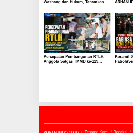
Wasbang dan Hukum, Tanamkan
ARHANU
Kesadaran Berbangsa serta Taat
Aturan di Kampung Sesor
Percepatan Pembangunan RTLH,
Koramil 0
Anggota Satgas TMMD ke-129
Patroli/S
Kodim 1505/Tidore Turunkan
Komduk
Material Semen
PORTALINDO.CO.ID
Tentang Kami
Redaksi