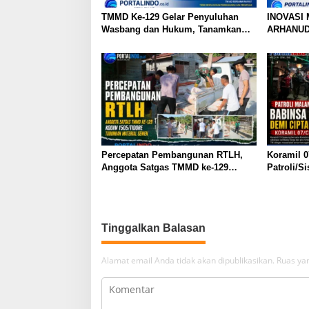
o
TMMD Ke-129 Gelar Penyuluhan
INOVASI
s
Wasbang dan Hukum, Tanamkan
ARHANU
Kesadaran Berbangsa serta Taat
Aturan di Kampung Sesor
Percepatan Pembangunan RTLH,
Koramil 0
Anggota Satgas TMMD ke-129
Patroli/S
Kodim 1505/Tidore Turunkan
Komduk
Material Semen
Tinggalkan Balasan
Alamat email Anda tidak akan dipublikasikan.
Ruas yan