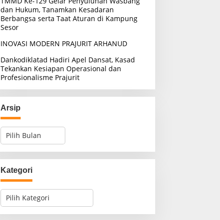
TMMD Ke-129 Gelar Penyuluhan Wasbang
dan Hukum, Tanamkan Kesadaran
Berbangsa serta Taat Aturan di Kampung
Sesor
INOVASI MODERN PRAJURIT ARHANUD
Dankodiklatad Hadiri Apel Dansat, Kasad
Tekankan Kesiapan Operasional dan
Profesionalisme Prajurit
Arsip
A
r
s
i
p
Kategori
K
a
t
e