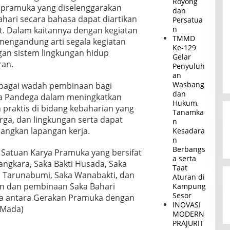
Royong
a pramuka yang diselenggarakan
dan
Bahari secara bahasa dapat diartikan
Persatua
n
t. Dalam kaitannya dengan kegiatan
TMMD
mengandung arti segala kegiatan
Ke-129
an sistem lingkungan hidup
Gelar
ran.
Penyuluh
an
Wasbang
ebagai wadah pembinaan bagi
dan
a Pandega dalam meningkatkan
Hukum,
praktis di bidang kebaharian yang
Tanamka
arga, dan lingkungan serta dapat
n
ngkan lapangan kerja.
Kesadara
n
Berbangs
u Satuan Karya Pramuka yang bersifat
a serta
angkara, Saka Bakti Husada, Saka
Taat
a Tarunabumi, Saka Wanabakti, dan
Aturan di
an dan pembinaan Saka Bahari
Kampung
Sesor
ama antara Gerakan Pramuka dengan
INOVASI
.Mada)
MODERN
PRAJURIT