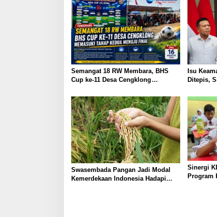
s
i
p
o
s
Semangat 18 RW Membara, BHS
Isu Keam
Cup ke-11 Desa Cengklong
Ditepis, 
Memasuki Tahap Kedua Menuju
Kondusif
Final
Sinergi 
Swasembada Pangan Jadi Modal
Program P
Kemerdekaan Indonesia Hadapi
Hulu ke Hi
Gejolak Global