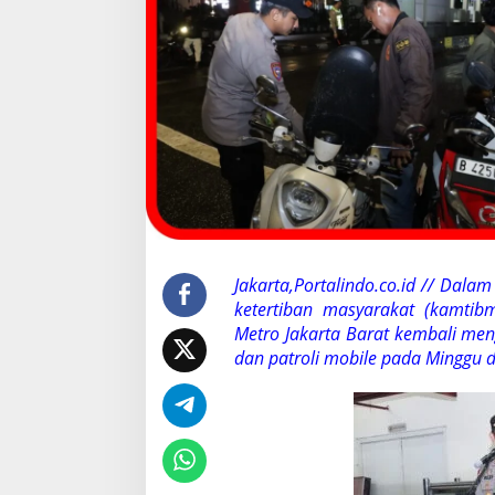
f
k
a
n
P
a
t
r
o
l
i
D
i
n
Jakarta,Portalindo.co.id // Dal
i
ketertiban masyarakat (kamtib
H
a
Metro Jakarta Barat kembali men
r
dan patroli mobile pada Minggu di
i
,
D
u
a
P
e