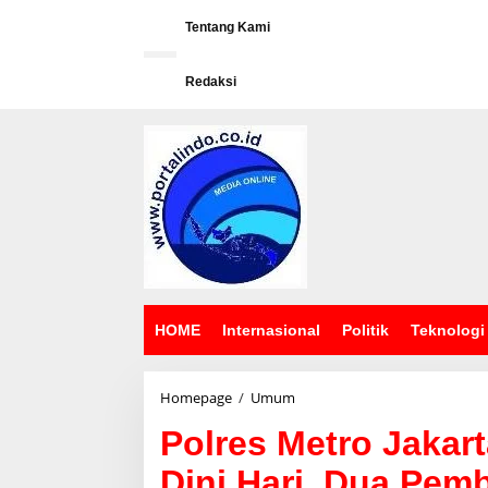
L
e
Tentang Kami
w
a
Redaksi
t
i
k
e
k
o
n
t
e
n
HOME
Internasional
Politik
Teknologi
Homepage
/
Umum
P
o
Polres Metro Jakart
l
r
Dini Hari, Dua Pem
e