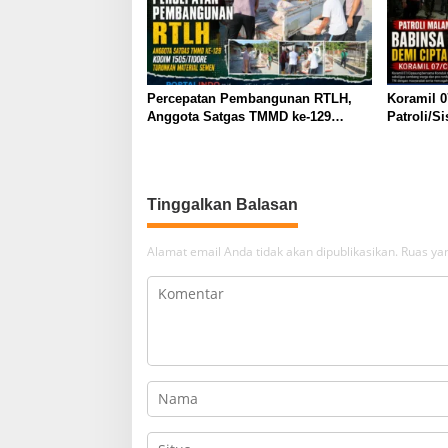
Percepatan Pembangunan RTLH,
Koramil 0
Anggota Satgas TMMD ke-129
Patroli/S
Kodim 1505/Tidore Turunkan
Komduk
Material Semen
Tinggalkan Balasan
Alamat email Anda tidak akan dipublikasikan.
Ruas yan