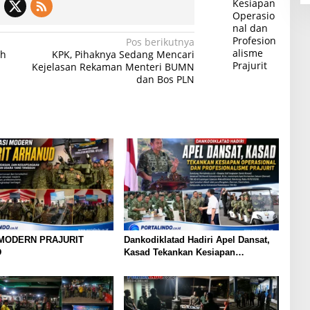
Kesiapan
Operasio
nal dan
Profesion
Pos berikutnya
alisme
ih
KPK, Pihaknya Sedang Mencari
Prajurit
Kejelasan Rekaman Menteri BUMN
dan Bos PLN
 MODERN PRAJURIT
Dankodiklatad Hadiri Apel Dansat,
D
Kasad Tekankan Kesiapan
Operasional dan Profesionalisme
Prajurit