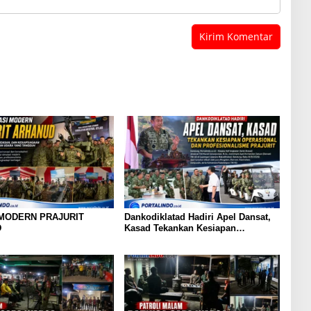
 MODERN PRAJURIT
Dankodiklatad Hadiri Apel Dansat,
D
Kasad Tekankan Kesiapan
Operasional dan Profesionalisme
Prajurit