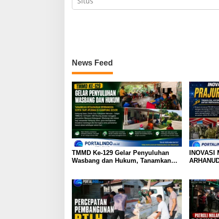
News Feed
TMMD Ke-129 Gelar Penyuluhan
INOVASI
Wasbang dan Hukum, Tanamkan
ARHANU
Kesadaran Berbangsa serta Taat
Aturan di Kampung Sesor