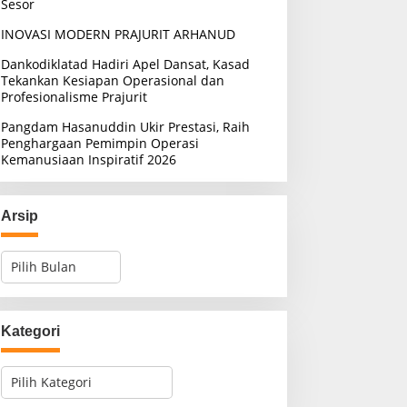
Sesor
INOVASI MODERN PRAJURIT ARHANUD
Dankodiklatad Hadiri Apel Dansat, Kasad
Tekankan Kesiapan Operasional dan
Profesionalisme Prajurit
Pangdam Hasanuddin Ukir Prestasi, Raih
Penghargaan Pemimpin Operasi
Kemanusiaan Inspiratif 2026
Arsip
A
r
s
i
p
Kategori
K
a
t