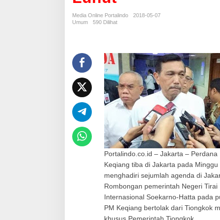
n
a
Media Online Portalindo
2018-05-07
T
Umum
590 Dilihat
i
b
a
D
i
J
a
k
a
r
t
a
,
D
i
Portalindo.co.id – Jakarta – Perdan
s
Keqiang tiba di Jakarta pada Minggu
a
menghadiri sejumlah agenda di Jakar
m
Rombongan pemerintah Negeri Tirai 
b
Internasional Soekarno-Hatta pada 
u
t
PM Keqiang bertolak dari Tiongkok 
M
khusus Pemerintah Tiongkok.