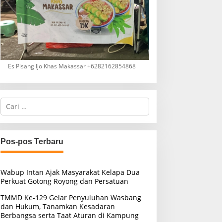
Es Pisang Ijo Khas Makassar +6282162854868
C
a
r
i
u
Pos-pos Terbaru
n
t
u
Wabup Intan Ajak Masyarakat Kelapa Dua
k
Perkuat Gotong Royong dan Persatuan
:
TMMD Ke-129 Gelar Penyuluhan Wasbang
dan Hukum, Tanamkan Kesadaran
Berbangsa serta Taat Aturan di Kampung