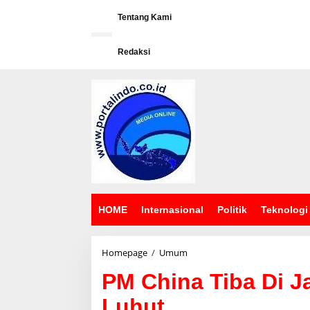
L
e
Tentang Kami
w
a
Redaksi
t
i
k
e
k
o
n
t
e
n
HOME
Internasional
Politik
Teknologi
Homepage
/
Umum
P
M
PM China Tiba Di J
C
h
Luhut
i