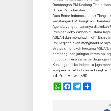
e
Rombongan PM Keqiang Tiba di band
n
Binsar Panjaitan dan
k
o
Duta Besar Indonesia untuk Tiongko
L
kedatangan PM Tiongkok di bandara
u
Agenda yang rencananya dilakukan P
h
Presiden Joko Widodo di Istana Kepr
u
ASEAN dan menghadiri KTT Bisnis In
t
PM Keqiang akan menghadiri peray
strategis Tiongkok bersama ASEAN.
pembangunan jaringan kereta api ce
hubungan kerja sama perdagangan I
Kunjungan Li ke Indonesia juga mena
komperehensif Indonesia-Tiongkok.(
Post Views:
590
W
F
T
S
h
a
el
h
at
c
e
ar
I
s
e
gr
e