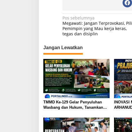
A
b
a
p
o
m
N
Pos sebelumnya
Megawati: Jangan Terprovokasi, Pil
p
o
a
Pemimpin yang Mau kerja keras,
k
tegas dan disiplin
v
i
Jangan Lewatkan
g
a
s
i
p
o
s
TMMD Ke-129 Gelar Penyuluhan
INOVASI
Wasbang dan Hukum, Tanamkan
ARHANU
Kesadaran Berbangsa serta Taat
Aturan di Kampung Sesor