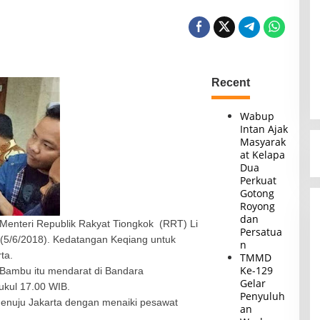
Recent
Wabup
Intan Ajak
Masyarak
at Kelapa
Dua
Perkuat
Gotong
Royong
dan
a Menteri Republik Rakyat Tiongkok
(RRT) Li
Persatua
 (5/6/2018). Kedatangan Keqiang untuk
n
ta.
TMMD
Ke-129
Bambu itu mendarat di Bandara
Gelar
pukul 17.00 WIB.
Penyuluh
menuju Jakarta dengan menaiki pesawat
an