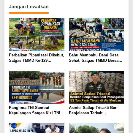
i
Jangan Lewatkan
g
a
s
i
p
o
Perbaikan Pipanisasi Dikebut,
Bahu Membahu Demi Desa
s
Satgas TMMD Ke-129
Sehat, Satgas TMMD Bersama
Pastikan Program TNI
Warga Bersihkan Saluran Air
Manunggal Air Bersih Segera
Dinikmati Warga Kampung
Sesor
Panglima TNI Sambut
Asintel Satlap Tricakti Beri
Kepulangan Satgas Kizi TNI
Penjelasan Terkait
Kontingen Garuda XX-V
Penanganan 53 Ton Pasir
MONUSCO
Timah di Air Merbau