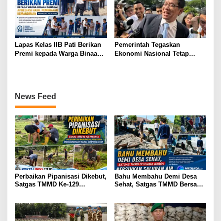
Lapas Kelas IIB Pati Berikan
Pemerintah Tegaskan
Premi kepada Warga Binaan
Ekonomi Nasional Tetap
sebagai Apresiasi Hasil
Cerah Menyambut HUT ke-81
Pembinaan Kemandirian
RI
Periode Juli 2026
News Feed
Perbaikan Pipanisasi Dikebut,
Bahu Membahu Demi Desa
Satgas TMMD Ke-129
Sehat, Satgas TMMD Bersama
Pastikan Program TNI
Warga Bersihkan Saluran Air
Manunggal Air Bersih Segera
Dinikmati Warga Kampung
Sesor