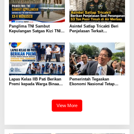
Panglima TNI Sambut
Asintel Satlap Tricakti Beri
Kepulangan Satgas Kizi TNI
Penjelasan Terkait
Kontingen Garuda XX-V
Penanganan 53 Ton Pasir
MONUSCO
Timah di Air Merbau
Lapas Kelas IIB Pati Berikan
Pemerintah Tegaskan
Premi kepada Warga Binaan
Ekonomi Nasional Tetap
sebagai Apresiasi Hasil
Cerah Menyambut HUT ke-81
Pembinaan Kemandirian
RI
Periode Juli 2026
View More