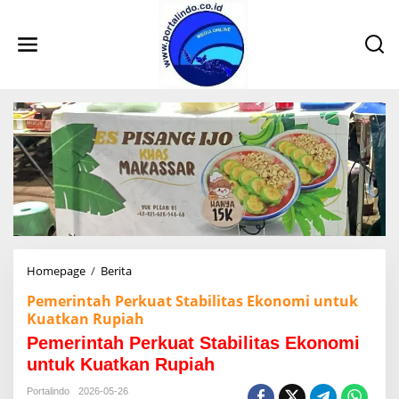
L
e
w
a
t
i
k
e
k
o
n
t
e
n
Homepage
/
Berita
P
e
Pemerintah Perkuat Stabilitas Ekonomi untuk
m
Kuatkan Rupiah
e
r
Pemerintah Perkuat Stabilitas Ekonomi
i
untuk Kuatkan Rupiah
n
t
Portalindo
2026-05-26