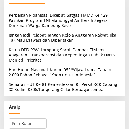
n
t
u
Perbaikan Pipanisasi Dikebut, Satgas TMMD Ke-129
k
Pastikan Program TNI Manunggal Air Bersih Segera
:
Dinikmati Warga Kampung Sesor
Jangan Jadi Pejabat, Jangan Kelola Anggaran Rakyat, Jika
Tak Mau Diawasi dan Diberitakan
Ketua DPD PPWI Lampung Soroti Dampak Efisiensi
Anggaran: Transparansi dan Kepentingan Publik Harus
Menjadi Prioritas
Hari Hutan Nasional, Korem 052/Wijayakrama Tanam
2.000 Pohon Sebagai “Kado untuk Indonesia”
Semarak HUT Ke-81 Kemerdekaan RI, Persit KCK Cabang
XX Kodim 0506/Tangerang Gelar Berbagai Lomba
Arsip
A
r