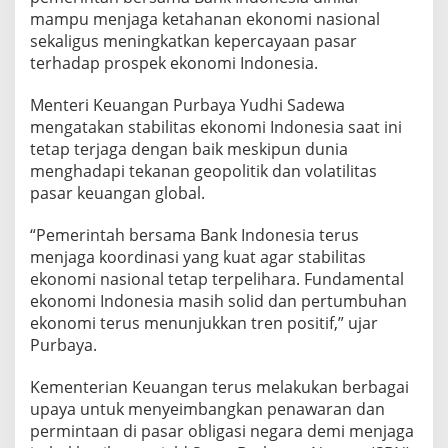
i
mampu menjaga ketahanan ekonomi nasional
u
n
sekaligus meningkatkan kepercayaan pasar
t
terhadap prospek ekonomi Indonesia.
u
k
Menteri Keuangan Purbaya Yudhi Sadewa
K
mengatakan stabilitas ekonomi Indonesia saat ini
u
a
tetap terjaga dengan baik meskipun dunia
t
menghadapi tekanan geopolitik dan volatilitas
k
pasar keuangan global.
a
n
“Pemerintah bersama Bank Indonesia terus
R
u
menjaga koordinasi yang kuat agar stabilitas
p
ekonomi nasional tetap terpelihara. Fundamental
i
ekonomi Indonesia masih solid dan pertumbuhan
a
ekonomi terus menunjukkan tren positif,” ujar
h
Purbaya.
Kementerian Keuangan terus melakukan berbagai
upaya untuk menyeimbangkan penawaran dan
permintaan di pasar obligasi negara demi menjaga