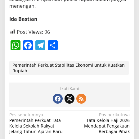
menengah.
Ida Bastian
Post Views:
96
W
F
T
S
h
a
el
h
at
c
e
ar
Pemerintah Perkuat Stabilitas Ekonomi untuk Kuatkan
Rupiah
s
e
gr
e
A
b
a
Ikuti Kami
p
o
m
p
o
k
N
Pos sebelumnya
Pos berikutnya
Pemerintah Perkuat Tata
Tata Kelola Haji 2026
a
Kelola Sekolah Rakyat
Mendapat Pengakuan
Jelang Tahun Ajaran Baru
Berbagai Pihak
v