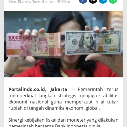
a
Berita
,
Ekonomi
,
Nasional
,
Umum
96 Dilihat
h
P
e
r
k
u
a
t
S
t
a
b
i
l
i
t
a
Portalindo.co.id, Jakarta
– Pemerintah terus
s
memperkuat langkah strategis menjaga stabilitas
E
ekonomi nasional guna memperkuat nilai tukar
k
o
rupiah di tengah dinamika ekonomi global.
n
o
Sinergi kebijakan fiskal dan moneter yang dilakukan
m
pemerintah bersama Bank Indonesia dinilai