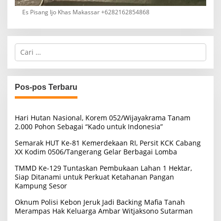
Es Pisang Ijo Khas Makassar +6282162854868
C
a
r
i
u
Pos-pos Terbaru
n
t
u
Hari Hutan Nasional, Korem 052/Wijayakrama Tanam
k
2.000 Pohon Sebagai “Kado untuk Indonesia”
:
Semarak HUT Ke-81 Kemerdekaan RI, Persit KCK Cabang
XX Kodim 0506/Tangerang Gelar Berbagai Lomba
TMMD Ke-129 Tuntaskan Pembukaan Lahan 1 Hektar,
Siap Ditanami untuk Perkuat Ketahanan Pangan
Kampung Sesor
Oknum Polisi Kebon Jeruk Jadi Backing Mafia Tanah
Merampas Hak Keluarga Ambar Witjaksono Sutarman