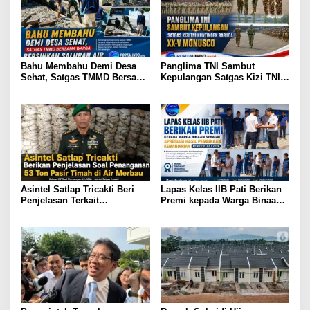
Bahu Membahu Demi Desa
Panglima TNI Sambut
Sehat, Satgas TMMD Bersama
Kepulangan Satgas Kizi TNI
Warga Bersihkan Saluran Air
Kontingen Garuda XX-V
MONUSCO
Asintel Satlap Tricakti Beri
Lapas Kelas IIB Pati Berikan
Penjelasan Terkait
Premi kepada Warga Binaan
Penanganan 53 Ton Pasir
sebagai Apresiasi Hasil
Timah di Air Merbau
Pembinaan Kemandirian
Periode Juli 2026