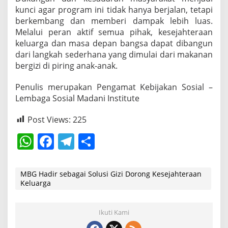
kunci agar program ini tidak hanya berjalan, tetapi
berkembang dan memberi dampak lebih luas.
Melalui peran aktif semua pihak, kesejahteraan
keluarga dan masa depan bangsa dapat dibangun
dari langkah sederhana yang dimulai dari makanan
bergizi di piring anak-anak.
Penulis merupakan Pengamat Kebijakan Sosial –
Lembaga Sosial Madani Institute
Post Views:
225
W
F
T
S
h
a
el
h
at
c
e
ar
MBG Hadir sebagai Solusi Gizi Dorong Kesejahteraan
Keluarga
s
e
gr
e
A
b
a
Ikuti Kami
p
o
m