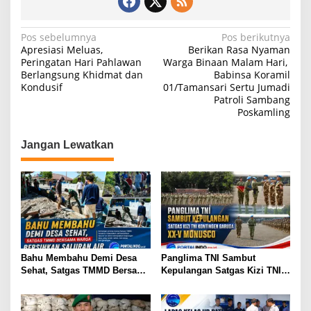
p
o
k
N
Pos sebelumnya
Pos berikutnya
Apresiasi Meluas,
Berikan Rasa Nyaman
a
Peringatan Hari Pahlawan
Warga Binaan Malam Hari,
Berlangsung Khidmat dan
Babinsa Koramil
v
Kondusif
01/Tamansari Sertu Jumadi
i
Patroli Sambang
Poskamling
g
a
Jangan Lewatkan
s
i
p
o
s
Bahu Membahu Demi Desa
Panglima TNI Sambut
Sehat, Satgas TMMD Bersama
Kepulangan Satgas Kizi TNI
Warga Bersihkan Saluran Air
Kontingen Garuda XX-V
MONUSCO