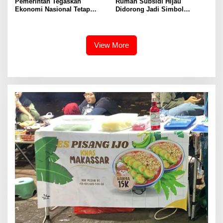
Pemerintah Tegaskan
Rumah Subsidi Hijau
Ekonomi Nasional Tetap
Didorong Jadi Simbol
Cerah Menyambut HUT ke-81
Kemerdekaan yang Layak dan
RI
Asri
View More