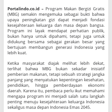
s
e
Portalindo.co.id –
Program Makan Bergizi Gratis
j
(MBG) semakin mengemuka sebagai bukti bahwa
a
h
upaya peningkatan gizi dapat menjadi fondasi
t
kesejahteraan keluarga dan masa depan bangsa.
e
Program ini layak mendapat perhatian publik,
r
bukan hanya untuk dipahami, tetapi juga untuk
a
a
didukung bersama sebagai gerakan besar yang
n
bertujuan membangun generasi Indonesia yang
K
lebih kuat.
e
l
Ketika masyarakat diajak melihat lebih dekat,
u
a
terlihat bahwa MBG bukan sekadar inisiatif
r
pemberian makanan, tetapi sebuah strategi jangka
g
panjang yang menyatukan kepentingan kesehatan,
a
pendidikan, hingga pemberdayaan ekonomi
daerah. Karena itu, pembaca perlu ikut memahami
mengapa program ini menjadi salah satu langkah
penting menuju kesejahteraan keluarga Indonesia
sekaligus masa depan Indonesia Emas 2045.