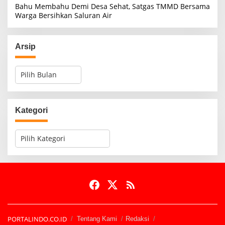
Bahu Membahu Demi Desa Sehat, Satgas TMMD Bersama
Warga Bersihkan Saluran Air
Arsip
A
r
s
i
p
Kategori
K
a
t
e
g
o
r
i
PORTALINDO.CO.ID
Tentang Kami
Redaksi