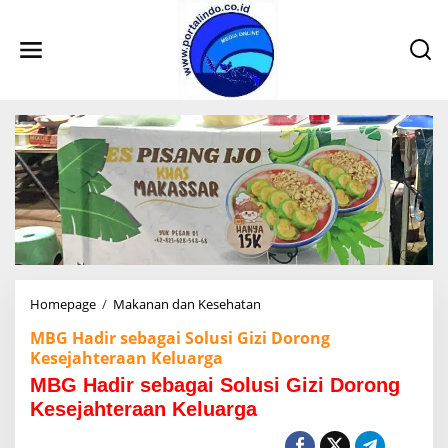
L
e
w
a
t
i
k
e
k
o
n
t
e
n
Homepage
/
Makanan dan Kesehatan
M
B
MBG Hadir sebagai Solusi Gizi Dorong
G
Kesejahteraan Keluarga
H
a
MBG Hadir sebagai Solusi Gizi Dorong
d
Kesejahteraan Keluarga
i
r