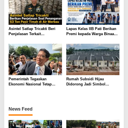
Asintel Satlap Tricakti Beri
Lapas Kelas IIB Pati Berikan
Penjelasan Terkait
Premi kepada Warga Binaan
Penanganan 53 Ton Pasir
sebagai Apresiasi Hasil
Timah di Air Merbau
Pembinaan Kemandirian
Periode Juli 2026
Pemerintah Tegaskan
Rumah Subsidi Hijau
Ekonomi Nasional Tetap
Didorong Jadi Simbol
Cerah Menyambut HUT ke-81
Kemerdekaan yang Layak dan
RI
Asri
News Feed