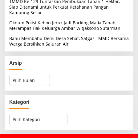
TMMD Ke-129 Tuntaskan Pembukaan Lahan 1 Hektar,
Siap Ditanami untuk Perkuat Ketahanan Pangan
Kampung Sesor
Oknum Polisi Kebon Jeruk Jadi Backing Mafia Tanah
Merampas Hak Keluarga Ambar Witjaksono Sutarman
Bahu Membahu Demi Desa Sehat, Satgas TMMD Bersama
Warga Bersihkan Saluran Air
Arsip
A
r
s
i
p
Kategori
K
a
t
e