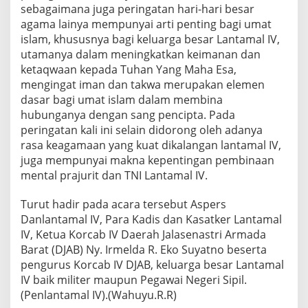
m
sebagaimana juga peringatan hari-hari besar
m
agama lainya mempunyai arti penting bagi umat
a
islam, khususnya bagi keluarga besar Lantamal IV,
d
S
utamanya dalam meningkatkan keimanan dan
A
ketaqwaan kepada Tuhan Yang Maha Esa,
W
mengingat iman dan takwa merupakan elemen
dasar bagi umat islam dalam membina
hubunganya dengan sang pencipta. Pada
peringatan kali ini selain didorong oleh adanya
rasa keagamaan yang kuat dikalangan lantamal IV,
juga mempunyai makna kepentingan pembinaan
mental prajurit dan TNI Lantamal IV.
Turut hadir pada acara tersebut Aspers
Danlantamal IV, Para Kadis dan Kasatker Lantamal
IV, Ketua Korcab IV Daerah Jalasenastri Armada
Barat (DJAB) Ny. Irmelda R. Eko Suyatno beserta
pengurus Korcab IV DJAB, keluarga besar Lantamal
IV baik militer maupun Pegawai Negeri Sipil.
(Penlantamal IV).(Wahuyu.R.R)