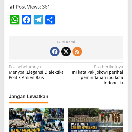
Post Views:
361
W
F
T
S
h
a
el
h
at
c
e
ar
Ikuti Kami
s
e
gr
e
A
b
a
p
o
m
N
Pos sebelumnya
Pos berikutnya
Menyoal.Elegansi Dialektika
Ini kata Pak jokowi perihal
p
o
a
Politik Amien Rais
pemindahan ibu kota
k
indonesia
v
i
Jangan Lewatkan
g
a
s
i