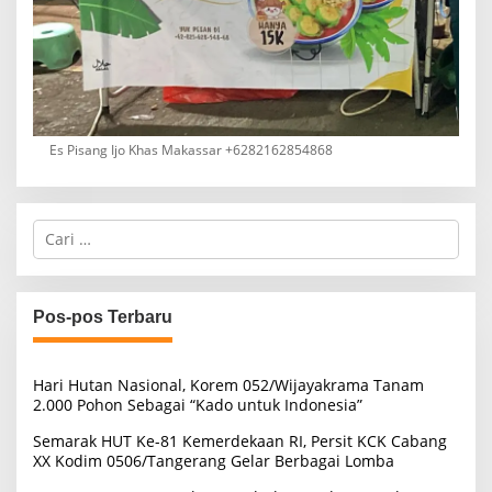
Es Pisang Ijo Khas Makassar +6282162854868
C
a
r
i
u
Pos-pos Terbaru
n
t
u
Hari Hutan Nasional, Korem 052/Wijayakrama Tanam
k
2.000 Pohon Sebagai “Kado untuk Indonesia”
:
Semarak HUT Ke-81 Kemerdekaan RI, Persit KCK Cabang
XX Kodim 0506/Tangerang Gelar Berbagai Lomba