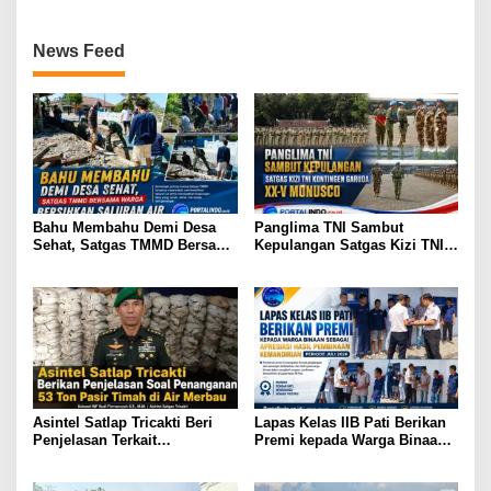
News Feed
Bahu Membahu Demi Desa
Panglima TNI Sambut
Sehat, Satgas TMMD Bersama
Kepulangan Satgas Kizi TNI
Warga Bersihkan Saluran Air
Kontingen Garuda XX-V
MONUSCO
Asintel Satlap Tricakti Beri
Lapas Kelas IIB Pati Berikan
Penjelasan Terkait
Premi kepada Warga Binaan
Penanganan 53 Ton Pasir
sebagai Apresiasi Hasil
Timah di Air Merbau
Pembinaan Kemandirian