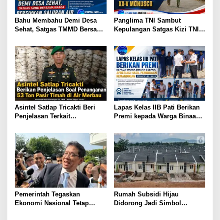
p
o
Bahu Membahu Demi Desa
Panglima TNI Sambut
s
Sehat, Satgas TMMD Bersama
Kepulangan Satgas Kizi TNI
Warga Bersihkan Saluran Air
Kontingen Garuda XX-V
MONUSCO
Asintel Satlap Tricakti Beri
Lapas Kelas IIB Pati Berikan
Penjelasan Terkait
Premi kepada Warga Binaan
Penanganan 53 Ton Pasir
sebagai Apresiasi Hasil
Timah di Air Merbau
Pembinaan Kemandirian
Periode Juli 2026
Pemerintah Tegaskan
Rumah Subsidi Hijau
Ekonomi Nasional Tetap
Didorong Jadi Simbol
Cerah Menyambut HUT ke-81
Kemerdekaan yang Layak dan