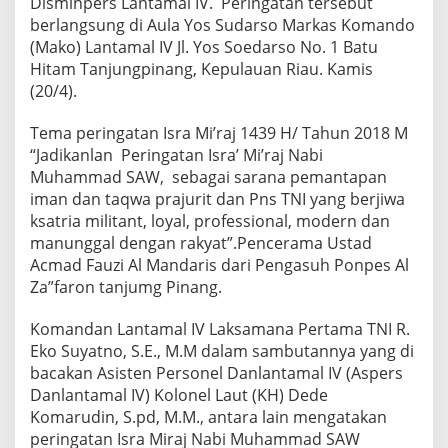
Disminpers Lantamal IV. Peringatan tersebut
t
i
berlangsung di Aula Yos Sudarso Markas Komando
I
(Mako) Lantamal IV Jl. Yos Soedarso No. 1 Batu
s
Hitam Tanjungpinang, Kepulauan Riau. Kamis
r
(20/4).
a
M
i
Tema peringatan Isra Mi’raj 1439 H/ Tahun 2018 M
'
“Jadikanlan Peringatan Isra’ Mi’raj Nabi
r
Muhammad SAW, sebagai sarana pemantapan
a
iman dan taqwa prajurit dan Pns TNI yang berjiwa
j
N
ksatria militant, loyal, professional, modern dan
a
manunggal dengan rakyat”.Pencerama Ustad
b
Acmad Fauzi Al Mandaris dari Pengasuh Ponpes Al
i
Za”faron tanjumg Pinang.
B
e
s
Komandan Lantamal IV Laksamana Pertama TNI R.
a
Eko Suyatno, S.E., M.M dalam sambutannya yang di
r
bacakan Asisten Personel Danlantamal IV (Aspers
M
Danlantamal IV) Kolonel Laut (KH) Dede
u
Komarudin, S.pd, M.M., antara lain mengatakan
h
a
peringatan Isra Miraj Nabi Muhammad SAW