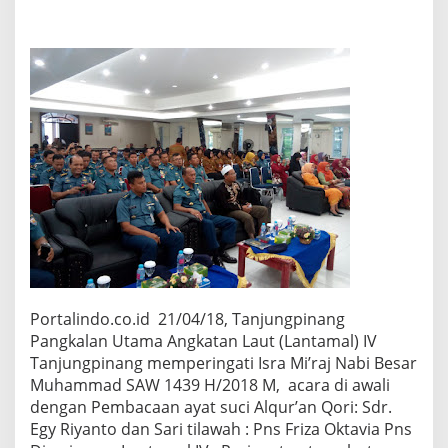
I
V
t
a
n
j
u
n
g
p
i
n
a
n
g
m
e
m
Portalindo.co.id 21/04/18, Tanjungpinang
p
Pangkalan Utama Angkatan Laut (Lantamal) IV
e
r
Tanjungpinang memperingati Isra Mi’raj Nabi Besar
i
Muhammad SAW 1439 H/2018 M, acara di awali
n
dengan Pembacaan ayat suci Alqur’an Qori: Sdr.
g
Egy Riyanto dan Sari tilawah : Pns Friza Oktavia Pns
a