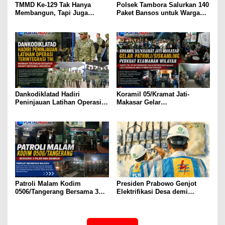
TMMD Ke-129 Tak Hanya
Polsek Tambora Salurkan 140
Membangun, Tapi Juga
Paket Bansos untuk Warga
Menanam Harapan Melalui
Slum Area, Wujud
Ketahanan Pangan
Kepedulian Sambut HUT ke-
81 RI
Dankodiklatad Hadiri
Koramil 05/Kramat Jati-
Peninjauan Latihan Operasi
Makasar Gelar
Terintegrasi TNI, Menhan
Patroli/Siskamling Perkuat
Tekankan Kesiapan Hadapi
Keamanan Wilayah
Berbagai Ancaman
Patroli Malam Kodim
Presiden Prabowo Genjot
0506/Tangerang Bersama 3
Elektrifikasi Desa demi
Pilar dan Komduk Perkuat
Ketahanan Energi Nasional
Keamanan Wilayah