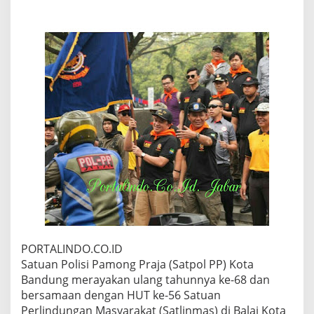
U
N
G
R
A
Y
A
K
A
N
H
U
T
S
A
T
P
O
L
P
PORTALINDO.CO.ID
P
Satuan Polisi Pamong Praja (Satpol PP) Kota
K
E
Bandung merayakan ulang tahunnya ke-68 dan
6
bersamaan dengan HUT ke-56 Satuan
8
Perlindungan Masyarakat (Satlinmas) di Balai Kota