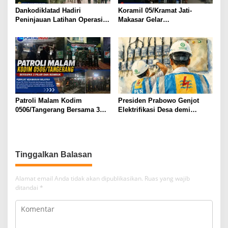
Dankodiklatad Hadiri
Koramil 05/Kramat Jati-
Peninjauan Latihan Operasi
Makasar Gelar
Terintegrasi TNI, Menhan
Patroli/Siskamling Perkuat
Tekankan Kesiapan Hadapi
Keamanan Wilayah
Berbagai Ancaman
Patroli Malam Kodim
Presiden Prabowo Genjot
0506/Tangerang Bersama 3
Elektrifikasi Desa demi
Pilar dan Komduk Perkuat
Ketahanan Energi Nasional
Keamanan Wilayah
Tinggalkan Balasan
Alamat email Anda tidak akan dipublikasikan.
Ruas yang wajib
ditandai
*