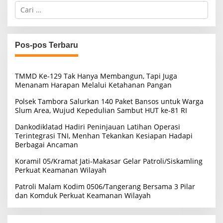
C
a
r
i
u
Pos-pos Terbaru
n
t
u
TMMD Ke-129 Tak Hanya Membangun, Tapi Juga
k
Menanam Harapan Melalui Ketahanan Pangan
:
Polsek Tambora Salurkan 140 Paket Bansos untuk Warga
Slum Area, Wujud Kepedulian Sambut HUT ke-81 RI
Dankodiklatad Hadiri Peninjauan Latihan Operasi
Terintegrasi TNI, Menhan Tekankan Kesiapan Hadapi
Berbagai Ancaman
Koramil 05/Kramat Jati-Makasar Gelar Patroli/Siskamling
Perkuat Keamanan Wilayah
Patroli Malam Kodim 0506/Tangerang Bersama 3 Pilar
dan Komduk Perkuat Keamanan Wilayah