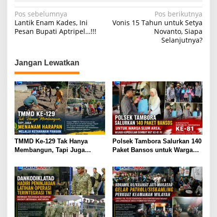
p
o
m
N
Pos sebelumnya
Pos berikutnya
Lantik Enam Kades, Ini
Vonis 15 Tahun untuk Setya
p
o
a
Pesan Bupati Aptripel…!!!
Novanto, Siapa
k
Selanjutnya?
v
i
Jangan Lewatkan
g
a
s
i
p
o
TMMD Ke-129 Tak Hanya
Polsek Tambora Salurkan 140
s
Membangun, Tapi Juga
Paket Bansos untuk Warga
Menanam Harapan Melalui
Slum Area, Wujud
Ketahanan Pangan
Kepedulian Sambut HUT ke-
81 RI