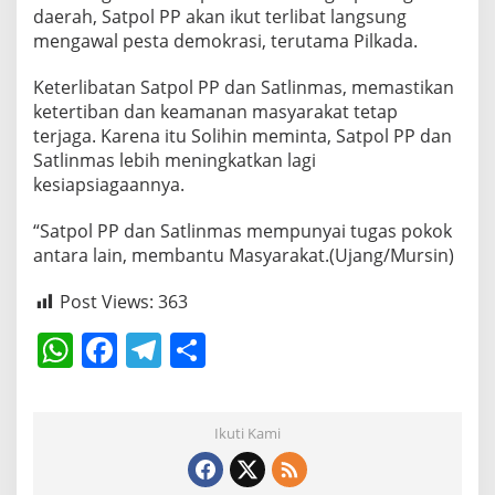
daerah, Satpol PP akan ikut terlibat langsung
mengawal pesta demokrasi, terutama Pilkada.
Keterlibatan Satpol PP dan Satlinmas, memastikan
ketertiban dan keamanan masyarakat tetap
terjaga. Karena itu Solihin meminta, Satpol PP dan
Satlinmas lebih meningkatkan lagi
kesiapsiagaannya.
“Satpol PP dan Satlinmas mempunyai tugas pokok
antara lain, membantu Masyarakat.(Ujang/Mursin)
Post Views:
363
W
F
T
S
h
a
el
h
at
c
e
ar
Ikuti Kami
s
e
gr
e
A
b
a