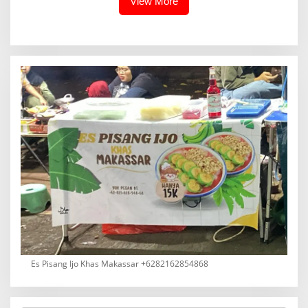
View More
Es Pisang Ijo Khas Makassar +6282162854868