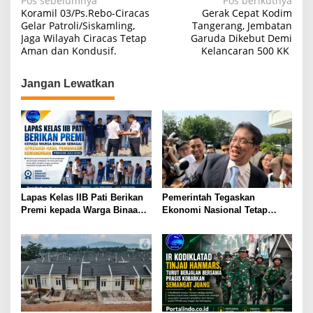
k
N
Pos sebelumnya
Pos berikutnya
Koramil 03/Ps.Rebo-Ciracas
Gerak Cepat Kodim
a
Gelar Patroli/Siskamling,
Tangerang, Jembatan
Jaga Wilayah Ciracas Tetap
Garuda Dikebut Demi
v
Aman dan Kondusif.
Kelancaran 500 KK ‎
i
g
Jangan Lewatkan
a
s
i
p
o
s
Lapas Kelas IIB Pati Berikan
Pemerintah Tegaskan
Premi kepada Warga Binaan
Ekonomi Nasional Tetap
sebagai Apresiasi Hasil
Cerah Menyambut HUT ke-81
Pembinaan Kemandirian
RI
Periode Juli 2026