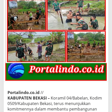
4
B
a
b
e
l
a
n
B
a
r
j
i
b
a
k
u
B
a
n
g
Portalindo.co.id
//
u
KABUPATEN BEKASI –
Koramil 04/Babelan, Kodim
n
0509/Kabupaten Bekasi, terus menunjukkan
J
e
komitmennya dalam membantu pembangunan