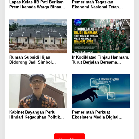
Lapas Kelas IIB Pati Berikan
Pemerintah Tegaskan
Premi kepada Warga Binaan
Ekonomi Nasional Tetap
sebagai Apresiasi Hasil
Cerah Menyambut HUT ke-81
Pembinaan Kemandirian
RI
Periode Juli 2026
Rumah Subsidi Hijau
Ir Kodiklatad Tinjau Hanmars,
Didorong Jadi Simbol
Turut Berjalan Bersama
Kemerdekaan yang Layak dan
Prasis Kobarkan Semangat
Asri
Juang
Kabinet Bayangan Perlu
Pemerintah Perkuat
Hindari Kegaduhan Politik
Ekosistem Media Digital
yang Merugikan Publik
Nasional Hadapi Perang
Algoritma AI