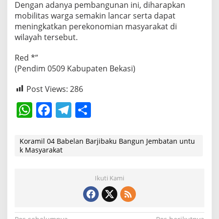
Dengan adanya pembangunan ini, diharapkan
mobilitas warga semakin lancar serta dapat
meningkatkan perekonomian masyarakat di
wilayah tersebut.
Red *”
(Pendim 0509 Kabupaten Bekasi)
Post Views:
286
W
F
T
S
h
a
el
h
at
c
e
ar
Koramil 04 Babelan Barjibaku Bangun Jembatan untu
k Masyarakat
s
e
gr
e
A
b
a
Ikuti Kami
p
o
m
p
o