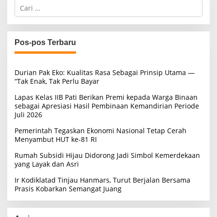
C
a
r
i
u
Pos-pos Terbaru
n
t
u
Durian Pak Eko: Kualitas Rasa Sebagai Prinsip Utama —
k
“Tak Enak, Tak Perlu Bayar
:
Lapas Kelas IIB Pati Berikan Premi kepada Warga Binaan
sebagai Apresiasi Hasil Pembinaan Kemandirian Periode
Juli 2026
Pemerintah Tegaskan Ekonomi Nasional Tetap Cerah
Menyambut HUT ke-81 RI
Rumah Subsidi Hijau Didorong Jadi Simbol Kemerdekaan
yang Layak dan Asri
Ir Kodiklatad Tinjau Hanmars, Turut Berjalan Bersama
Prasis Kobarkan Semangat Juang