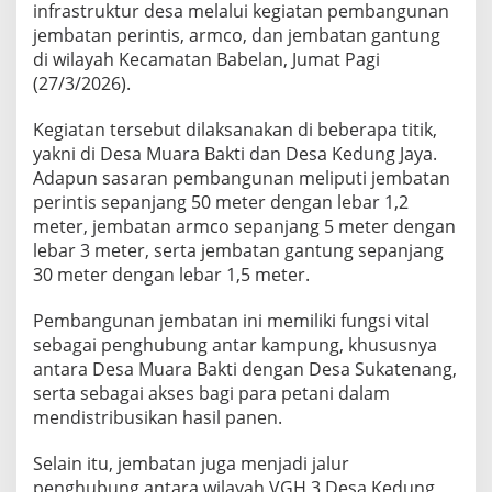
m
infrastruktur desa melalui kegiatan pembangunan
b
jembatan perintis, armco, dan jembatan gantung
a
di wilayah Kecamatan Babelan, Jumat Pagi
t
(27/3/2026).
a
n
u
Kegiatan tersebut dilaksanakan di beberapa titik,
n
yakni di Desa Muara Bakti dan Desa Kedung Jaya.
t
Adapun sasaran pembangunan meliputi jembatan
u
perintis sepanjang 50 meter dengan lebar 1,2
k
M
meter, jembatan armco sepanjang 5 meter dengan
a
lebar 3 meter, serta jembatan gantung sepanjang
s
30 meter dengan lebar 1,5 meter.
y
a
Pembangunan jembatan ini memiliki fungsi vital
r
a
sebagai penghubung antar kampung, khususnya
k
antara Desa Muara Bakti dengan Desa Sukatenang,
a
serta sebagai akses bagi para petani dalam
t
mendistribusikan hasil panen.
Selain itu, jembatan juga menjadi jalur
penghubung antara wilayah VGH 3 Desa Kedung