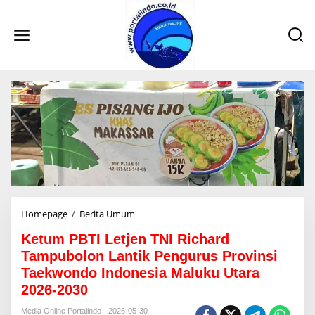
L
e
w
a
t
i
k
e
k
o
n
t
e
n
Homepage
/
Berita Umum
K
e
Ketum PBTI Letjen TNI Richard
t
u
Tampubolon Lantik Pengurus Provinsi
m
Taekwondo Indonesia Maluku Utara
P
2026-2030
B
T
Media Online Portalindo
2026-05-30