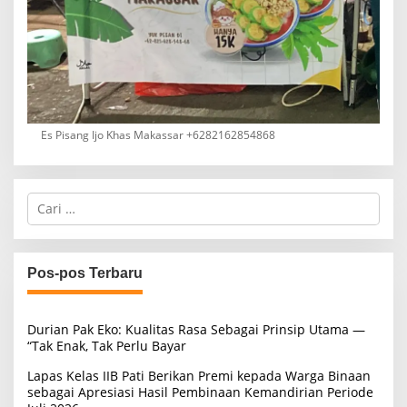
Es Pisang Ijo Khas Makassar +6282162854868
C
a
r
i
u
Pos-pos Terbaru
n
t
u
Durian Pak Eko: Kualitas Rasa Sebagai Prinsip Utama —
k
“Tak Enak, Tak Perlu Bayar
:
Lapas Kelas IIB Pati Berikan Premi kepada Warga Binaan
sebagai Apresiasi Hasil Pembinaan Kemandirian Periode