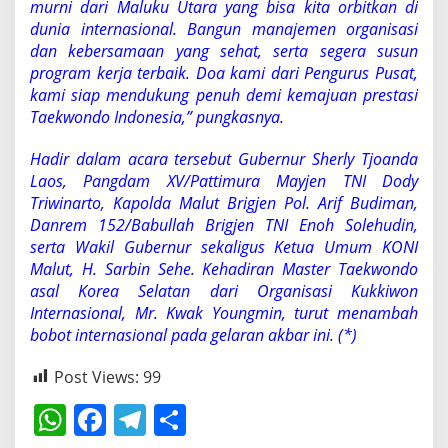
murni dari Maluku Utara yang bisa kita orbitkan di
dunia internasional. Bangun manajemen organisasi
dan kebersamaan yang sehat, serta segera susun
program kerja terbaik. Doa kami dari Pengurus Pusat,
kami siap mendukung penuh demi kemajuan prestasi
Taekwondo Indonesia,” pungkasnya.
Hadir dalam acara tersebut Gubernur Sherly Tjoanda
Laos, Pangdam XV/Pattimura Mayjen TNI Dody
Triwinarto, Kapolda Malut Brigjen Pol. Arif Budiman,
Danrem 152/Babullah Brigjen TNI Enoh Solehudin,
serta Wakil Gubernur sekaligus Ketua Umum KONI
Malut, H. Sarbin Sehe. Kehadiran Master Taekwondo
asal Korea Selatan dari Organisasi Kukkiwon
Internasional, Mr. Kwak Youngmin, turut menambah
bobot internasional pada gelaran akbar ini. (*)
Post Views:
99
W
F
T
S