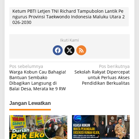
h
a
el
h
at
c
e
ar
Ketum PBTI Letjen TNI Richard Tampubolon Lantik Pe
ngurus Provinsi Taekwondo Indonesia Maluku Utara 2
s
e
gr
e
026-2030
A
b
a
p
o
m
Ikuti Kami
p
o
k
N
Pos sebelumnya
Pos berikutnya
Warga Kobun Cau Bahagia!
Sekolah Rakyat Dipercepat
a
Bantuan Sembako
untuk Perluas Akses
Dibagikan Langsung di
Pendidikan Berkualitas
v
Balai Desa, Merata ke 9 RW
i
g
Jangan Lewatkan
a
s
i
p