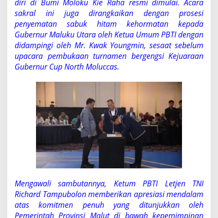
diri di Bumi Moloku Kie Raha resmi dimulai. Acara
a
e
sakral ini juga dirangkaikan dengan prosesi
k
penyematan sabuk hitam kehormatan kepada
w
Gubernur Maluku Utara oleh Ketua Umum PBTI dengan
o
didampingi oleh Mr. Kwak Youngmin, sesaat sebelum
n
d
upacara pembukaan turnamen bergengsi Kejuaraan
o
Gubernur Cup North Moluccas.
I
n
d
o
n
e
s
i
a
M
a
l
u
Mengawali sambutannya, Ketum PBTI Letjen TNI
k
Richard Tampubolon memberikan apresiasi mendalam
u
U
atas komitmen penuh yang ditunjukkan oleh
t
Pemerintah Provinsi Malut di bawah kepemimpinan