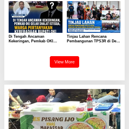
Masyarakat
Di Tengah Ancaman
Tinjau Lahan Rencana
Kekeringan, Pemkab OKI
Pembangunan TPS3R di Desa
Gelar Shalat Istisqa, Warga
Pematang dan Pasir Nangka
Pertanyakan Keberadaan
Kecamatan Tigaraksa, Wabup
Bupati OKI
Intan Dorong Pengelolaan
Sampah Berbasis Teknologi
View More