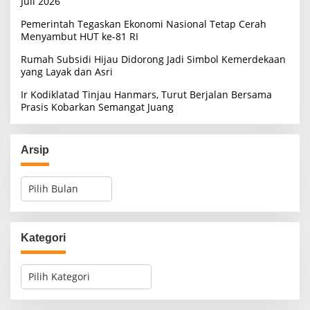
Juli 2026
Pemerintah Tegaskan Ekonomi Nasional Tetap Cerah
Menyambut HUT ke-81 RI
Rumah Subsidi Hijau Didorong Jadi Simbol Kemerdekaan
yang Layak dan Asri
Ir Kodiklatad Tinjau Hanmars, Turut Berjalan Bersama
Prasis Kobarkan Semangat Juang
Arsip
A
r
s
i
p
Kategori
K
a
t
e