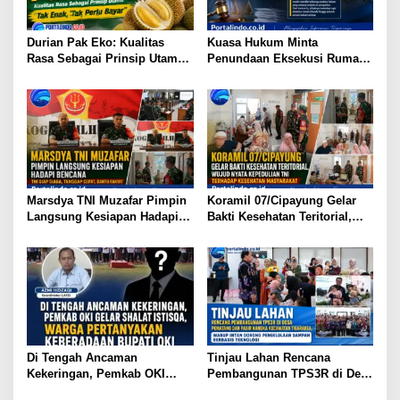
o
s
Durian Pak Eko: Kualitas
Kuasa Hukum Minta
Rasa Sebagai Prinsip Utama
Penundaan Eksekusi Rumah
— “Tak Enak, Tak Perlu Bayar
Klien, Sebut Masih Ada
Sejumlah Perkara Hukum
yang Berjalan
Marsdya TNI Muzafar Pimpin
Koramil 07/Cipayung Gelar
Langsung Kesiapan Hadapi
Bakti Kesehatan Teritorial,
Bencana
Wujud Nyata Kepedulian TNI
terhadap Kesehatan
Masyarakat
Di Tengah Ancaman
Tinjau Lahan Rencana
Kekeringan, Pemkab OKI
Pembangunan TPS3R di Desa
Gelar Shalat Istisqa, Warga
Pematang dan Pasir Nangka