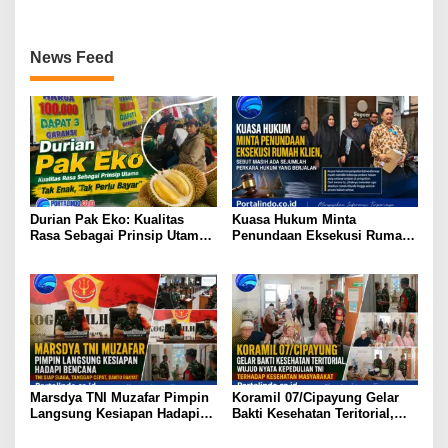
Pertanyakan Keberadaan
Kecamatan Tigaraksa, Wabup
Bupati OKI
Intan Dorong Pengelolaan
Sampah Berbasis Teknologi
News Feed
Durian Pak Eko: Kualitas
Kuasa Hukum Minta
Rasa Sebagai Prinsip Utama
Penundaan Eksekusi Rumah
— “Tak Enak, Tak Perlu Bayar
Klien, Sebut Masih Ada
Sejumlah Perkara Hukum
yang Berjalan
Marsdya TNI Muzafar Pimpin
Koramil 07/Cipayung Gelar
Langsung Kesiapan Hadapi
Bakti Kesehatan Teritorial,
Bencana
Wujud Nyata Kepedulian TNI
terhadap Kesehatan