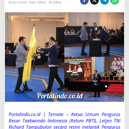
I
Berita Umum
,
Topik Pilihan
99 Dilihat
L
e
t
j
e
n
T
N
I
R
i
c
h
a
r
d
T
a
m
p
u
Portalindo.co.id | Ternate – Ketua Umum Pengurus
b
o
Besar Taekwondo Indonesia (Ketum PBTI), Letjen TNI
l
Richard Tampubolon secara resmi melantik Pengurus