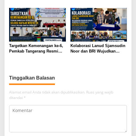
Aman
Satgas Sampah Koramil
01/Tangerang
Targetkan Kemenangan ke-6,
Kolaborasi Lanud Sjamsudin
Pemkab Tangerang Resmi
Noor dan BRI Wujudkan
Buka Seleksi Kafilah MTQ ke-
Generasi Hebat, Renovasi TK
24 Tingkat Provinsi Banten
Angkasa 2 Hadirkan Harapan
Tahun 2027
bagi Masa Depan Anak
Tinggalkan Balasan
Alamat email Anda tidak akan dipublikasikan.
Ruas yang wajib
ditandai
*