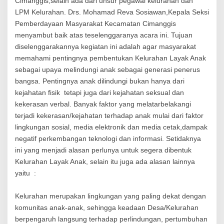
Cimanggis,selain ada dari unsur pegawai kelurahan dan
K
e
LPM Kelurahan. Drs. Mohamad Reva Sosiawan,Kepala Seksi
c
Pemberdayaan Masyarakat Kecamatan Cimanggis
a
menyambut baik atas teselenggaranya acara ini. Tujuan
m
a
diselenggarakannya kegiatan ini adalah agar masyarakat
t
memahami pentingnya pembentukan Kelurahan Layak Anak
a
sebagai upaya melindungi anak sebagai generasi penerus
n
bangsa. Pentingnya anak dilindungi bukan hanya dari
C
i
kejahatan fisik tetapi juga dari kejahatan seksual dan
m
kekerasan verbal. Banyak faktor yang melatarbelakangi
a
terjadi kekerasan/kejahatan terhadap anak mulai dari faktor
n
g
lingkungan sosial, media elektronik dan media cetak,dampak
g
negatif perkembangan teknologi dan informasi. Setidaknya
i
ini yang menjadi alasan perlunya untuk segera dibentuk
s
Kelurahan Layak Anak, selain itu juga ada alasan lainnya
a
d
yaitu :
a
k
Kelurahan merupakan lingkungan yang paling dekat dengan
a
komunitas anak-anak, sehingga keadaan Desa/Kelurahan
n
s
berpengaruh langsung terhadap perlindungan, pertumbuhan