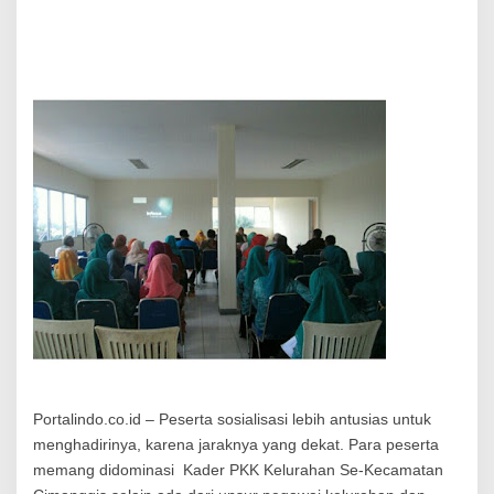
k
s
i
P
e
m
b
e
r
d
a
y
a
a
n
M
a
s
y
a
r
a
Portalindo.co.id – Peserta sosialisasi lebih antusias untuk
k
menghadirinya, karena jaraknya yang dekat. Para peserta
a
memang didominasi Kader PKK Kelurahan Se-Kecamatan
t