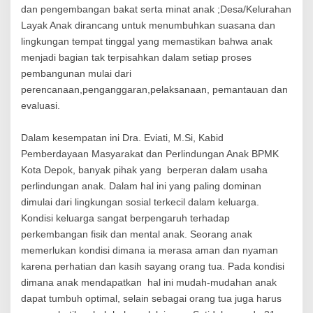
o
dan pengembangan bakat serta minat anak ;Desa/Kelurahan
s
Layak Anak dirancang untuk menumbuhkan suasana dan
i
a
lingkungan tempat tinggal yang memastikan bahwa anak
l
menjadi bagian tak terpisahkan dalam setiap proses
i
pembangunan mulai dari
s
perencanaan,penganggaran,pelaksanaan, pemantauan dan
a
s
evaluasi.
i
Dalam kesempatan ini Dra. Eviati, M.Si, Kabid
Pemberdayaan Masyarakat dan Perlindungan Anak BPMK
Kota Depok, banyak pihak yang berperan dalam usaha
perlindungan anak. Dalam hal ini yang paling dominan
dimulai dari lingkungan sosial terkecil dalam keluarga.
Kondisi keluarga sangat berpengaruh terhadap
perkembangan fisik dan mental anak. Seorang anak
memerlukan kondisi dimana ia merasa aman dan nyaman
karena perhatian dan kasih sayang orang tua. Pada kondisi
dimana anak mendapatkan hal ini mudah-mudahan anak
dapat tumbuh optimal, selain sebagai orang tua juga harus