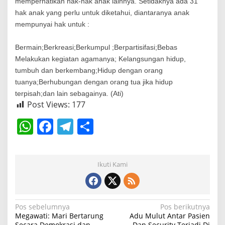
memperhatikan hak-hak anak lainnya. Setidaknya ada 31
hak anak yang perlu untuk diketahui, diantaranya anak
mempunyai hak untuk :
Bermain;Berkreasi;Berkumpul ;Berpartisifasi;Bebas
Melakukan kegiatan agamanya; Kelangsungan hidup,
tumbuh dan berkembang;Hidup dengan orang
tuanya;Berhubungan dengan orang tua jika hidup
terpisah;dan lain sebagainya. (Ati)
Post Views:
177
W
F
T
S
h
a
el
h
at
c
e
ar
Ikuti Kami
s
e
gr
e
A
b
a
p
o
m
N
Pos sebelumnya
Pos berikutnya
Megawati: Mari Bertarung
Adu Mulut Antar Pasien
p
o
a
Secara Demokrasi dan
Dan Security Terjadi Di