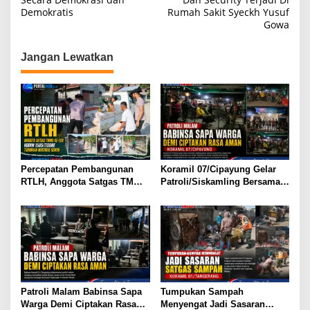
k
Demokratis
Rumah Sakit Syeckh Yusuf
v
Gowa
i
g
Jangan Lewatkan
a
s
i
p
o
s
Percepatan Pembangunan
Koramil 07/Cipayung Gelar
RTLH, Anggota Satgas TMMD
Patroli/Siskamling Bersama
ke-129 Kodim 1505/Tidore
Komduk
Turunkan Material Semen
Patroli Malam Babinsa Sapa
Tumpukan Sampah
Warga Demi Ciptakan Rasa
Menyengat Jadi Sasaran