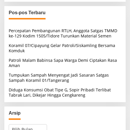
i
u
Pos-pos Terbaru
n
t
u
Percepatan Pembangunan RTLH, Anggota Satgas TMMD
k
ke-129 Kodim 1505/Tidore Turunkan Material Semen
:
Koramil 07/Cipayung Gelar Patroli/Siskamling Bersama
Komduk
Patroli Malam Babinsa Sapa Warga Demi Ciptakan Rasa
Aman
Tumpukan Sampah Menyengat Jadi Sasaran Satgas
Sampah Koramil 01/Tangerang
Diduga Konsumsi Obat Tipe G, Sopir Pribadi Terlibat
Tabrak Lari, Dikejar Hingga Cengkareng
Arsip
A