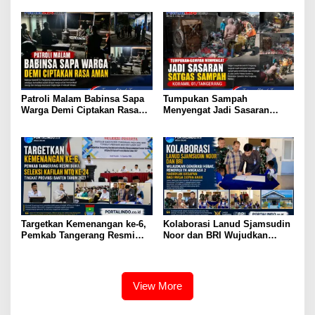
Turunkan Material Semen
Patroli Malam Babinsa Sapa
Tumpukan Sampah
Warga Demi Ciptakan Rasa
Menyengat Jadi Sasaran
Aman
Satgas Sampah Koramil
01/Tangerang
Targetkan Kemenangan ke-6,
Kolaborasi Lanud Sjamsudin
Pemkab Tangerang Resmi
Noor dan BRI Wujudkan
Buka Seleksi Kafilah MTQ ke-
Generasi Hebat, Renovasi TK
24 Tingkat Provinsi Banten
Angkasa 2 Hadirkan Harapan
Tahun 2027
bagi Masa Depan Anak
View More