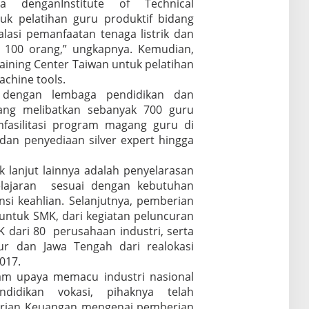
 denganInstitute of Technical
tuk pelatihan guru produktif bidang
alasi pemanfaatan tenaga listrik dan
k 100 orang,” ungkapnya. Kemudian,
ining Center Taiwan untuk pelatihan
achine tools.
 dengan lembaga pendidikan dan
yang melibatkan sebanyak 700 guru
mfasilitasi program magang guru di
dan penyediaan silver expert hingga
k lanjut lainnya adalah penyelarasan
lajaran sesuai dengan kebutuhan
si keahlian. Selanjutnya, pemberian
untuk SMK, dari kegiatan peluncuran
 dari 80 perusahaan industri, serta
r dan Jawa Tengah dari realokasi
017.
m upaya memacu industri nasional
idikan vokasi, pihaknya telah
rian Keuangan mengenai pemberian