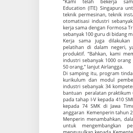
“Kami telah bekerja sama
Education (ITE) Singapura un
teknik permesinan, teknik inst
otomatisasi industri sebanya
kerja sama dengan Formosa Tra
sebanyak 100 guru di bidang m
Kerja sama juga dilakukan
pelatihan di dalam negeri, 
produktif. “Bahkan, kami me
industri sebanyak 1000 orang 
50 orang,” lanjut Airlangga.
Di samping itu, program tinda
kurikulum dan modul pembe
industri sebanyak 34 kompeten
bantuan peralatan praktikum 
pada tahap I-V kepada 410 SMK
kepada 74 SMK di Jawa Timu
anggaran Kemenperin tahun 2
Menperin menambahkan, dala
untuk mengembangkan pend
mengusulkan kepada Kemente