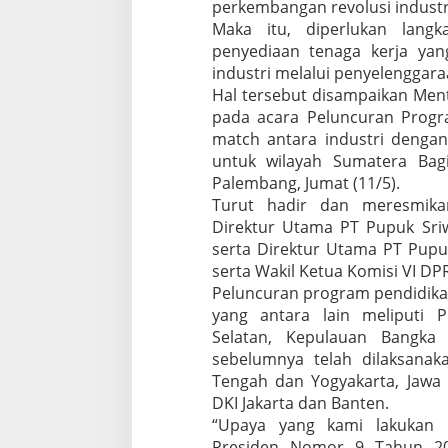
perkembangan revolusi industr
S
Maka itu, diperlukan langk
D
M
penyediaan tenaga kerja yan
M
industri melalui penyelenggar
e
Hal tersebut disampaikan Ment
n
pada acara Peluncuran Progr
a
n
match antara industri denga
g
untuk wilayah Sumatera Bagi
k
Palembang, Jumat (11/5).
a
Turut hadir dan meresmika
n
Direktur Utama PT Pupuk Sri
K
o
serta Direktur Utama PT Pupuk
m
serta Wakil Ketua Komisi VI DP
p
Peluncuran program pendidika
e
yang antara lain meliputi P
t
e
Selatan, Kepulauan Bangka
n
sebelumnya telah dilaksanak
s
Tengah dan Yogyakarta, Jawa 
i
DKI Jakarta dan Banten.
P
“Upaya yang kami lakukan i
e
r
Presiden Nomor 9 Tahun 201