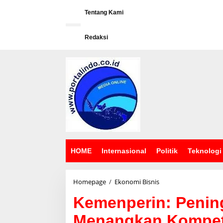
L
e
Tentang Kami
w
a
Redaksi
t
i
k
e
k
o
n
t
e
n
HOME
Internasional
Politik
Teknologi
Homepage
/
Ekonomi Bisnis
K
e
Kemenperin: Penin
m
e
Menangkan Kompet
n