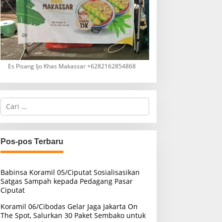
Es Pisang Ijo Khas Makassar +6282162854868
C
a
r
i
u
Pos-pos Terbaru
n
t
u
Babinsa Koramil 05/Ciputat Sosialisasikan
k
Satgas Sampah kepada Pedagang Pasar
:
Ciputat
Koramil 06/Cibodas Gelar Jaga Jakarta On
The Spot, Salurkan 30 Paket Sembako untuk