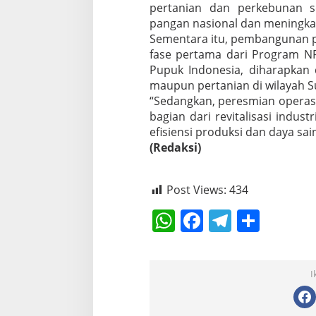
pertanian dan perkebunan s
pangan nasional dan meningkat
Sementara itu, pembangunan 
fase pertama dari Program NP
Pupuk Indonesia, diharapka
maupun pertanian di wilayah 
“Sedangkan, peresmian operasi
bagian dari revitalisasi indu
efisiensi produksi dan daya sai
(Redaksi)
Post Views:
434
W
F
T
S
h
a
el
h
at
c
e
ar
I
s
e
gr
e
A
b
a