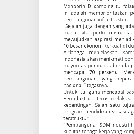
k
Menperin. Di samping itu, fok
e
ini adalah memprioritaskan 
m
pembangunan infrastruktur.
b
a
“Sejalan juga dengan yang ada
n
mana kita perlu memanfaat
g
mewujudkan aspirasi menjadi
a
10 besar ekonomi terkuat di du
n
Airlangga menjelaskan, sa
R
e
Indonesia akan menikmati bo
v
mayoritas penduduk berada pa
o
mencapai 70 persen). “Mere
l
pembangunan, yang beper
u
s
nasional,” tegasnya.
i
Untuk itu, guna mencapai sas
I
Perindustrian terus melakuk
n
kepentingan. Salah satu tuju
d
program pendidikan vokasi ag
u
s
terstruktur.
t
“Pembangunan SDM industri ha
r
kualitas tenaga kerja yang komp
i