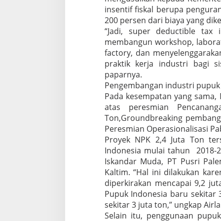
insentif fiskal berupa pengur
200 persen dari biaya yang dik
“Jadi, super deductible tax 
membangun workshop, laborato
factory, dan menyelenggarakan
praktik kerja industri bagi
paparnya.
Pengembangan industri pupuk
Pada kesempatan yang sama, 
atas peresmian Pencanang
Ton,Groundbreaking pembang
Peresmian Operasionalisasi Pab
Proyek NPK 2,4 Juta Ton te
Indonesia mulai tahun 2018-2
Iskandar Muda, PT Pusri Pal
Kaltim. “Hal ini dilakukan ka
diperkirakan mencapai 9,2 jut
Pupuk Indonesia baru sekitar 3
sekitar 3 juta ton,” ungkap Airl
Selain itu, penggunaan pupu