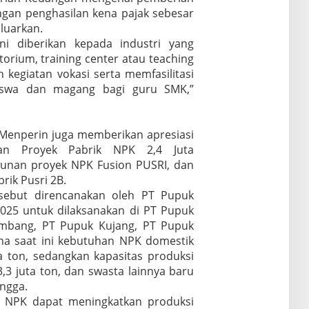
angan penghasilan kena pajak sebesar
eluarkan.
ini diberikan kepada industri yang
rium, training center atau teaching
 kegiatan vokasi serta memfasilitasi
 siswa dan magang bagi guru SMK,”
Menperin juga memberikan apresiasi
an Proyek Pabrik NPK 2,4 Juta
unan proyek NPK Fusion PUSRI, dan
rik Pusri 2B.
rsebut direncanakan oleh PT Pupuk
025 untuk dilaksanakan di PT Pupuk
embang, PT Pupuk Kujang, PT Pupuk
rena saat ini kebutuhan NPK domestik
a ton, sedangkan kapasitas produksi
,3 juta ton, dan swasta lainnya baru
angga.
k NPK dapat meningkatkan produksi