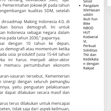
Sesor
us Pemerintahan Jokowi-JK pada tahun
Pangdam
XIV/Hasan
pengembangan kualitas SDM, setelah
uddin
Ikuti Fun
 diroadmap Making Indonesia 4.0, di
Bike
kan bonus demografi. Ini untuk
NBOD
kan Indonesia sebagai negara dalam
HUT
Kodaeral
nia pada tahun 2030,” paparnya.
VI,
mpai dengan 10 tahun ke depan,
Perkuat
nus demografi atau momentum ketika
Soliditas
da usia produktif (usia 15-64 tahun
TNI dan
Kedekata
ka ini harus menjadi aktor-aktor
n dengan
an memacu pertumbuhan ekonomi
Rakyat
aran-sasaran tersebut, Kementerian
an sinergi dengan seluruh pemangku
annya, yaitu penguatan pelaksanaan
ar dapat dilakukan secara masif dan
rus terus dilakukan untuk mencapai
eten, tidak saja dari aspek keilmuan,