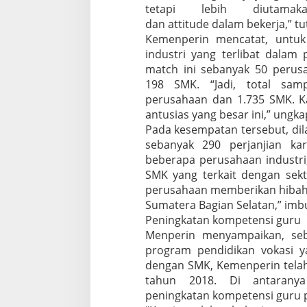
tetapi lebih diutamak
dan attitude dalam bekerja,” t
Kemenperin mencatat, untuk
industri yang terlibat dalam
match ini sebanyak 50 peru
198 SMK. “Jadi, total sam
perusahaan dan 1.735 SMK. K
antusias yang besar ini,” ungka
Pada kesempatan tersebut, di
sebanyak 290 perjanjian ka
beberapa perusahaan industri
SMK yang terkait dengan sekto
perusahaan memberikan hibah 
Sumatera Bagian Selatan,” imb
Peningkatan kompetensi guru
Menperin menyampaikan, seba
program pendidikan vokasi y
dengan SMK, Kemenperin tela
tahun 2018. Di antarany
peningkatan kompetensi guru p