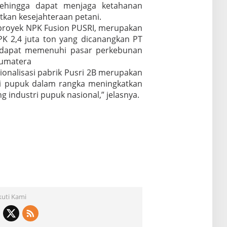
ehingga dapat menjaga ketahanan
kan kesejahteraan petani.
proyek NPK Fusion PUSRI, merupakan
K 2,4 juta ton yang dicanangkan PT
n dapat memenuhi pasar perkebunan
Sumatera
onalisasi pabrik Pusri 2B merupakan
stri pupuk dalam rangka meningkatkan
ng industri pupuk nasional,” jelasnya.
kuti Kami