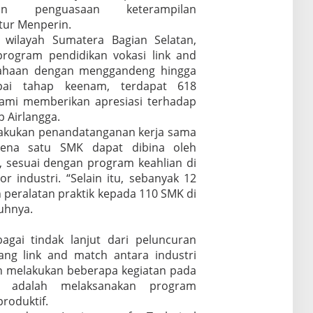
an penguasaan keterampilan
utur Menperin.
 wilayah Sumatera Bagian Selatan,
 program pendidikan vokasi link and
sahaan dengan menggandeng hingga
pai tahap keenam, terdapat 618
ami memberikan apresiasi terhadap
p Airlangga.
lakukan penandatanganan kerja sama
rena satu SMK dapat dibina oleh
, sesuai dengan program keahlian di
r industri. “Selain itu, sebanyak 12
peralatan praktik kepada 110 SMK di
uhnya.
gai tindak lanjut dari peluncuran
ang link and match antara industri
h melakukan beberapa kegiatan pada
a adalah melaksanakan program
roduktif.