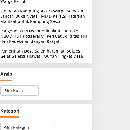
Warga Periuk
Jembatan Rampung, Akses Warga Semakin
Lancar, Bukti Nyata TMMD Ke-129 Hadirkan
Manfaat untuk Kampung Sesor
Pangdam XIV/Hasanuddin Ikuti Fun Bike
NBOD HUT Kodaeral VI, Perkuat Soliditas TNI
dan Kedekatan dengan Rakyat
Pemerintah Desa Salembaran Jati Sukses
Gelar Seleksi Tilawatil Qur’an Tingkat Desa
Arsip
A
r
s
i
p
Kategori
K
a