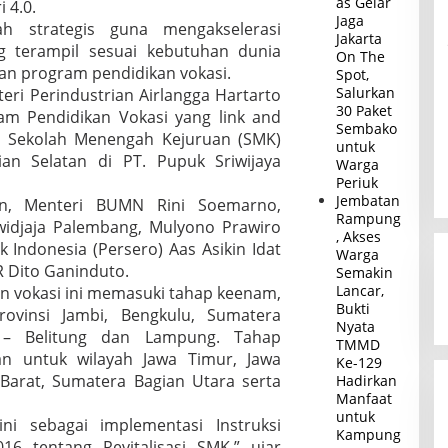
as Gelar
i 4.0.
Jaga
ah strategis guna mengakselerasi
Jakarta
g terampil sesuai kebutuhan dunia
On The
aan program pendidikan vokasi.
Spot,
Salurkan
eri Perindustrian Airlangga Hartarto
30 Paket
am Pendidikan Vokasi yang link and
Sembako
n Sekolah Menengah Kejuruan (SMK)
untuk
an Selatan di PT. Pupuk Sriwijaya
Warga
Periuk
Jembatan
n, Menteri BUMN Rini Soemarno,
Rampung
widjaja Palembang, Mulyono Prawiro
, Akses
 Indonesia (Persero) Aas Asikin Idat
Warga
R Dito Ganinduto.
Semakin
Lancar,
n vokasi ini memasuki tahap keenam,
Bukti
rovinsi Jambi, Bengkulu, Sumatera
Nyata
 – Belitung dan Lampung. Tahap
TMMD
an untuk wilayah Jawa Timur, Jawa
Ke-129
Barat, Sumatera Bagian Utara serta
Hadirkan
Manfaat
untuk
ni sebagai implementasi Instruksi
Kampung
6 tentang Revitalisasi SMK,” ujar