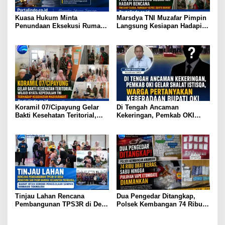
Kuasa Hukum Minta
Marsdya TNI Muzafar Pimpin
Penundaan Eksekusi Rumah
Langsung Kesiapan Hadapi
Klien, Sebut Masih Ada
Bencana
Sejumlah Perkara Hukum
yang Berjalan
Koramil 07/Cipayung Gelar
Di Tengah Ancaman
Bakti Kesehatan Teritorial,
Kekeringan, Pemkab OKI
Wujud Nyata Kepedulian TNI
Gelar Shalat Istisqa, Warga
terhadap Kesehatan
Pertanyakan Keberadaan
Masyarakat
Bupati OKI
Tinjau Lahan Rencana
Dua Pengedar Ditangkap,
Pembangunan TPS3R di Desa
Polsek Kembangan 74 Ribu
Pematang dan Pasir Nangka
Obat Keras, Sabu Hingga
Kecamatan Tigaraksa, Wabup
Puluhan Vape Etomidate