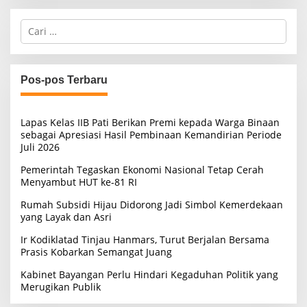
C
a
r
i
u
Pos-pos Terbaru
n
t
u
Lapas Kelas IIB Pati Berikan Premi kepada Warga Binaan
k
sebagai Apresiasi Hasil Pembinaan Kemandirian Periode
:
Juli 2026
Pemerintah Tegaskan Ekonomi Nasional Tetap Cerah
Menyambut HUT ke-81 RI
Rumah Subsidi Hijau Didorong Jadi Simbol Kemerdekaan
yang Layak dan Asri
Ir Kodiklatad Tinjau Hanmars, Turut Berjalan Bersama
Prasis Kobarkan Semangat Juang
Kabinet Bayangan Perlu Hindari Kegaduhan Politik yang
Merugikan Publik