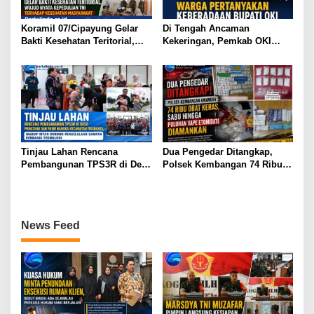
Koramil 07/Cipayung Gelar
Di Tengah Ancaman
Bakti Kesehatan Teritorial,
Kekeringan, Pemkab OKI
Wujud Nyata Kepedulian TNI
Gelar Shalat Istisqa, Warga
terhadap Kesehatan
Pertanyakan Keberadaan
Masyarakat
Bupati OKI
Tinjau Lahan Rencana
Dua Pengedar Ditangkap,
Pembangunan TPS3R di Desa
Polsek Kembangan 74 Ribu
Pematang dan Pasir Nangka
Obat Keras, Sabu Hingga
Kecamatan Tigaraksa, Wabup
Puluhan Vape Etomidate
Intan Dorong Pengelolaan
Diamankan
Sampah Berbasis Teknologi
News Feed