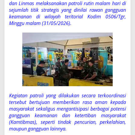
n
dan Linmas melaksanakan patroli rutin malam hari di
K
sejumlah titik strategis yang dinilai rawan gangguan
o
keamanan di wilayah teritorial Kodim 0506/Tgr,
m
d
Minggu malam (31/05/2026).
u
k
P
a
t
r
o
l
i
M
a
l
a
Kegiatan patroli yang dilakukan secara terkoordinasi
m
tersebut bertujuan memberikan rasa aman kepada
masyarakat sekaligus mengantisipasi berbagai potensi
gangguan keamanan dan ketertiban masyarakat
(Kamtibmas), seperti tindak pencurian, perkelahian,
maupun gangguan lainnya.