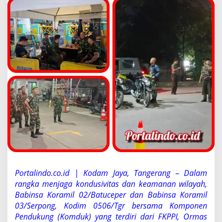
u
s
i
v
i
t
a
s
W
i
l
a
y
a
h
,
B
a
b
i
Portalindo.co.id | Kodam Jaya, Tangerang – Dalam
n
rangka menjaga kondusivitas dan keamanan wilayah,
s
Babinsa Koramil 02/Batuceper dan Babinsa Koramil
a
03/Serpong, Kodim 0506/Tgr bersama Komponen
d
a
Pendukung (Komduk) yang terdiri dari FKPPI, Ormas