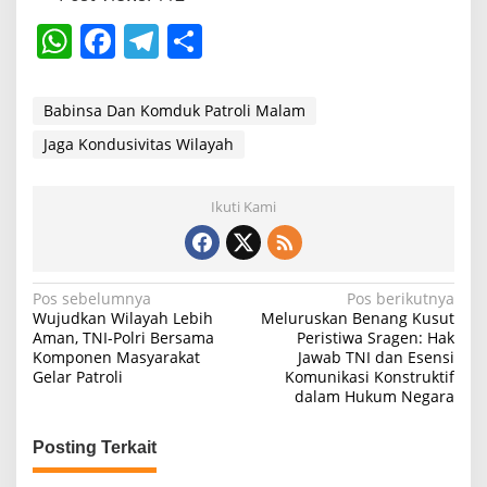
W
F
T
S
h
a
el
h
at
c
e
ar
Babinsa Dan Komduk Patroli Malam
s
e
gr
e
Jaga Kondusivitas Wilayah
A
b
a
p
o
m
Ikuti Kami
p
o
k
N
Pos sebelumnya
Pos berikutnya
Wujudkan Wilayah Lebih
Meluruskan Benang Kusut
a
Aman, TNI-Polri Bersama
Peristiwa Sragen: Hak
Komponen Masyarakat
Jawab TNI dan Esensi
v
Gelar Patroli
Komunikasi Konstruktif
i
dalam Hukum Negara
g
Posting Terkait
a