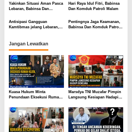
s
Yakinkan Situasi Aman Pasca
Hari Raya Idul Fitri, Babinsa
i
Lebaran, Babinsa Dan
Dan Komduk Patroli Malam
Komduk Patroli Malam
p
Antisipasi Gangguan
Pentingnya Jaga Keamanan,
o
Kamtibmas jelang Lebaran,
Babinsa Dan Komduk Patroli
s
Babinsa Dan Komduk Patroli
Malam
Malam
Jangan Lewatkan
Kuasa Hukum Minta
Marsdya TNI Muzafar Pimpin
Penundaan Eksekusi Rumah
Langsung Kesiapan Hadapi
Klien, Sebut Masih Ada
Bencana
Sejumlah Perkara Hukum
yang Berjalan