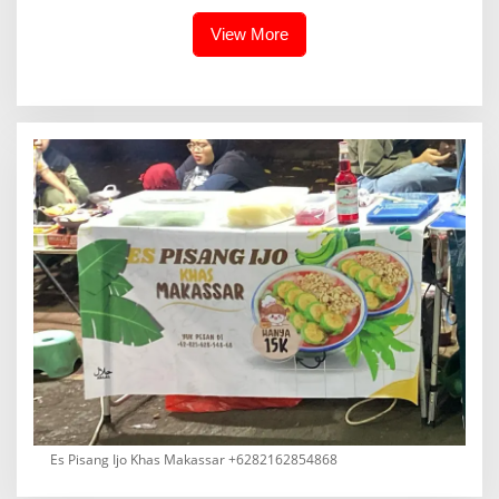
Intan Dorong Pengelolaan
Diamankan
Sampah Berbasis Teknologi
View More
Es Pisang Ijo Khas Makassar +6282162854868