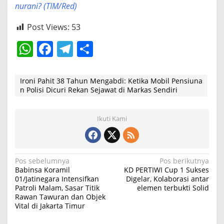
nurani? (TIM/Red)
Post Views:
53
W
F
T
S
h
a
el
h
at
c
e
ar
Ironi Pahit 38 Tahun Mengabdi: Ketika Mobil Pensiuna
n Polisi Dicuri Rekan Sejawat di Markas Sendiri
s
e
gr
e
A
b
a
Ikuti Kami
p
o
m
p
o
k
N
Pos sebelumnya
Pos berikutnya
Babinsa Koramil
KD PERTIWI Cup 1 Sukses
a
01/Jatinegara Intensifkan
Digelar, Kolaborasi antar
Patroli Malam, Sasar Titik
elemen terbukti Solid
v
Rawan Tawuran dan Objek
i
Vital di Jakarta Timur
g