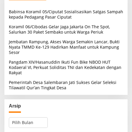
t
u
Babinsa Koramil 05/Ciputat Sosialisasikan Satgas Sampah
k
kepada Pedagang Pasar Ciputat
:
Koramil 06/Cibodas Gelar Jaga Jakarta On The Spot,
Salurkan 30 Paket Sembako untuk Warga Periuk
Jembatan Rampung, Akses Warga Semakin Lancar, Bukti
Nyata TMMD Ke-129 Hadirkan Manfaat untuk Kampung
Sesor
Pangdam XIV/Hasanuddin Ikuti Fun Bike NBOD HUT
Kodaeral VI, Perkuat Soliditas TNI dan Kedekatan dengan
Rakyat
Pemerintah Desa Salembaran Jati Sukses Gelar Seleksi
Tilawatil Qur’an Tingkat Desa
Arsip
A
r
s