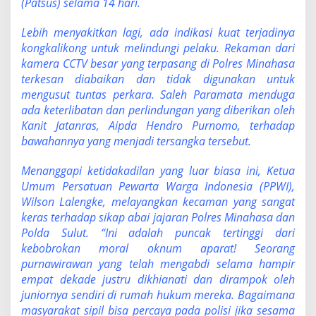
(Patsus) selama 14 hari.
R
e
k
Lebih menyakitkan lagi, ada indikasi kuat terjadinya
a
kongkalikong untuk melindungi pelaku. Rekaman dari
n
kamera CCTV besar yang terpasang di Polres Minahasa
S
terkesan diabaikan dan tidak digunakan untuk
e
j
mengusut tuntas perkara. Saleh Paramata menduga
a
ada keterlibatan dan perlindungan yang diberikan oleh
w
Kanit Jatanras, Aipda Hendro Purnomo, terhadap
a
bawahannya yang menjadi tersangka tersebut.
t
d
i
Menanggapi ketidakadilan yang luar biasa ini, Ketua
M
Umum Persatuan Pewarta Warga Indonesia (PPWI),
a
Wilson Lalengke, melayangkan kecaman yang sangat
r
keras terhadap sikap abai jajaran Polres Minahasa dan
k
Polda Sulut. “Ini adalah puncak tertinggi dari
a
s
kebobrokan moral oknum aparat! Seorang
S
purnawirawan yang telah mengabdi selama hampir
e
empat dekade justru dikhianati dan dirampok oleh
n
juniornya sendiri di rumah hukum mereka. Bagaimana
d
i
masyarakat sipil bisa percaya pada polisi jika sesama