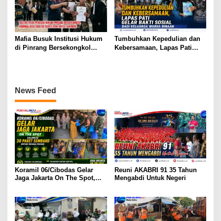
Mafia Busuk Institusi Hukum
Tumbuhkan Kepedulian dan
di Pinrang Bersekongkol
Kebersamaan, Lapas Pati
Kriminalisasi Andi Edi Sandy
Gelar Bakti Sosial bagi
Keluarga Warga Binaan
News Feed
Koramil 06/Cibodas Gelar
Reuni AKABRI 91 35 Tahun
Jaga Jakarta On The Spot,
Mengabdi Untuk Negeri
Salurkan 30 Paket Sembako
untuk Warga Periuk