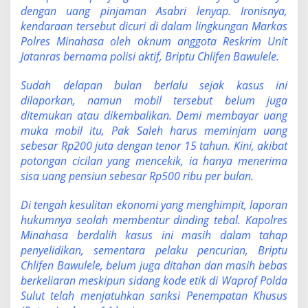
o
dengan uang pinjaman Asabri lenyap. Ironisnya,
b
kendaraan tersebut dicuri di dalam lingkungan Markas
i
l
Polres Minahasa oleh oknum anggota Reskrim Unit
P
Jatanras bernama polisi aktif, Briptu Chlifen Bawulele.
e
n
Sudah delapan bulan berlalu sejak kasus ini
s
dilaporkan, namun mobil tersebut belum juga
i
u
ditemukan atau dikembalikan. Demi membayar uang
n
muka mobil itu, Pak Saleh harus meminjam uang
a
sebesar Rp200 juta dengan tenor 15 tahun. Kini, akibat
n
potongan cicilan yang mencekik, ia hanya menerima
P
sisa uang pensiun sebesar Rp500 ribu per bulan.
o
l
i
Di tengah kesulitan ekonomi yang menghimpit, laporan
s
hukumnya seolah membentur dinding tebal. Kapolres
i
Minahasa berdalih kasus ini masih dalam tahap
D
penyelidikan, sementara pelaku pencurian, Briptu
i
c
Chlifen Bawulele, belum juga ditahan dan masih bebas
u
berkeliaran meskipun sidang kode etik di Waprof Polda
r
Sulut telah menjatuhkan sanksi Penempatan Khusus
i