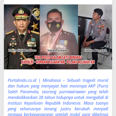
i
t
3
8
T
a
h
u
n
M
e
n
g
a
b
d
i
:
Portalindo.co.id | Minahasa – Sebuah tragedi moral
K
dan hukum yang menyayat hati menimpa AKP (Purn)
e
Saleh Paramata, seorang purnawirawan yang telah
t
mendedikasikan 38 tahun hidupnya untuk mengabdi di
i
institusi Kepolisian Republik Indonesia. Masa tuanya
k
a
yang seharusnya tenang justru berubah menjadi
M
nestapa berkepanjangan setelah mobil yang dibelinya