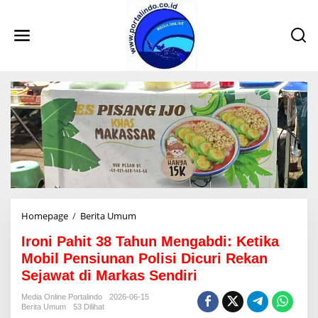
L
e
w
a
t
i
k
e
k
o
n
t
e
n
Homepage
/
Berita Umum
I
r
Ironi Pahit 38 Tahun Mengabdi: Ketika
o
n
Mobil Pensiunan Polisi Dicuri Rekan
i
Sejawat di Markas Sendiri
P
a
Media Online Portalindo
2026-06-15
h
Berita Umum
53 Dilihat