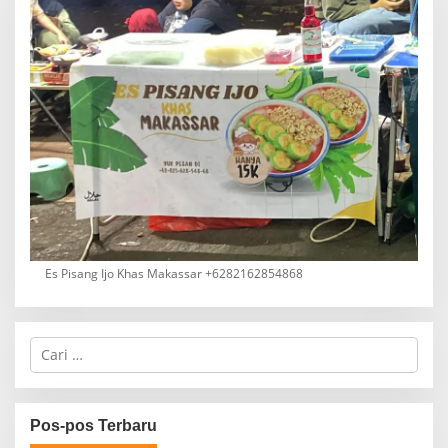
Es Pisang Ijo Khas Makassar +6282162854868
C
a
r
i
u
Pos-pos Terbaru
n