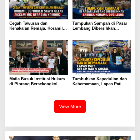
Cegah Tawuran dan
Tumpukan Sampah di Pasar
Kenakalan Remaja, Koramil
Lembang Dibersihkan
08/Duren Sawit Gelar
Babinsa Koramil 04/Ciledug
Siskamling Bersama Komduk
Mafia Busuk Institusi Hukum
Tumbuhkan Kepedulian dan
di Pinrang Bersekongkol
Kebersamaan, Lapas Pati
Kriminalisasi Andi Edi Sandy
Gelar Bakti Sosial bagi
Keluarga Warga Binaan
View More