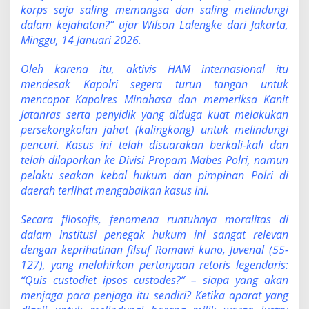
r
korps saja saling memangsa dan saling melindungi
i
dalam kejahatan?” ujar Wilson Lalengke dari Jakarta,
Minggu, 14 Januari 2026.
Oleh karena itu, aktivis HAM internasional itu
mendesak Kapolri segera turun tangan untuk
mencopot Kapolres Minahasa dan memeriksa Kanit
Jatanras serta penyidik yang diduga kuat melakukan
persekongkolan jahat (kalingkong) untuk melindungi
pencuri. Kasus ini telah disuarakan berkali-kali dan
telah dilaporkan ke Divisi Propam Mabes Polri, namun
pelaku seakan kebal hukum dan pimpinan Polri di
daerah terlihat mengabaikan kasus ini.
Secara filosofis, fenomena runtuhnya moralitas di
dalam institusi penegak hukum ini sangat relevan
dengan keprihatinan filsuf Romawi kuno, Juvenal (55-
127), yang melahirkan pertanyaan retoris legendaris:
“Quis custodiet ipsos custodes?” – siapa yang akan
menjaga para penjaga itu sendiri? Ketika aparat yang