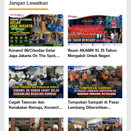
Jangan Lewatkan
a
s
i
p
o
s
Koramil 06/Cibodas Gelar
Reuni AKABRI 91 35 Tahun
Jaga Jakarta On The Spot,
Mengabdi Untuk Negeri
Salurkan 30 Paket Sembako
untuk Warga Periuk
Cegah Tawuran dan
Tumpukan Sampah di Pasar
Kenakalan Remaja, Koramil
Lembang Dibersihkan
08/Duren Sawit Gelar
Babinsa Koramil 04/Ciledug
Siskamling Bersama Komduk