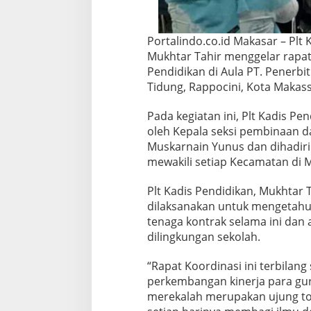
m
k
o
Portalindo.co.id Makasar – Plt
t
Mukhtar Tahir menggelar rapa
B
e
Pendidikan di Aula PT. Penerbit
r
Tidung, Rappocini, Kota Makass
s
a
Pada kegiatan ini, Plt Kadis Pe
m
oleh Kepala seksi pembinaan 
a
R
Muskarnain Yunus dan dihadiri
e
mewakili setiap Kecamatan di 
l
a
Plt Kadis Pendidikan, Mukhtar 
w
dilaksanakan untuk mengetahui
a
n
tenaga kontrak selama ini dan 
P
dilingkungan sekolah.
e
n
“Rapat Koordinasi ini terbilan
d
perkembangan kinerja para gur
i
d
merekalah merupakan ujung to
i