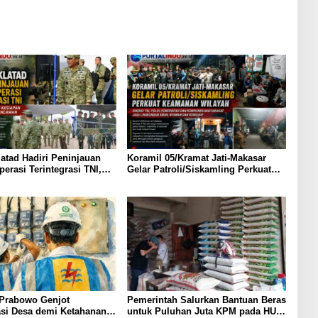
atad Hadiri Peninjauan
Koramil 05/Kramat Jati-Makasar
perasi Terintegrasi TNI,
Gelar Patroli/Siskamling Perkuat
ekankan Kesiapan Hadapi
Keamanan Wilayah
 Ancaman
 Prabowo Genjot
Pemerintah Salurkan Bantuan Beras
kasi Desa demi Ketahanan
untuk Puluhan Juta KPM pada HUT