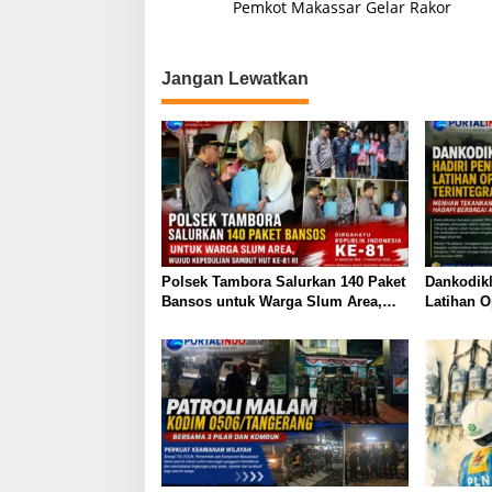
p
o
a
Pemkot Makassar Gelar Rakor
k
v
i
Jangan Lewatkan
g
a
s
i
p
o
s
Polsek Tambora Salurkan 140 Paket
Dankodikl
Bansos untuk Warga Slum Area,
Latihan O
Wujud Kepedulian Sambut HUT ke-
Menhan T
81 RI
Berbagai