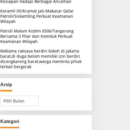
Kesiapan Hadapi Berbagai Ancaman
Koramil 05/Kramat Jati-Makasar Gelar
Patroli/Siskamling Perkuat Keamanan
Wilayah
Patroli Malam Kodim 0506/Tangerang
Bersama 3 Pilar dan Komduk Perkuat
Keamanan Wilayah
Reklame raksasa berdiri kokoh di jakarta
barat,di duga belom memiliki izin berdiri
dicengkareng barat,warga meminta pihak
terkait bergerak
Arsip
A
r
s
i
p
Kategori