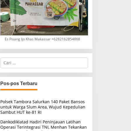
Es Pisang Ijo Khas Makassar +6282162854868
C
a
r
i
u
Pos-pos Terbaru
n
t
u
Polsek Tambora Salurkan 140 Paket Bansos
k
untuk Warga Slum Area, Wujud Kepedulian
:
Sambut HUT ke-81 RI
Dankodiklatad Hadiri Peninjauan Latihan
Operasi Terintegrasi TNI, Menhan Tekankan