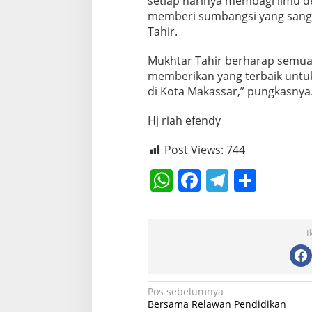
setiap harinya membagi ilmu de
k
memberi sumbangsi yang sanga
a
Tahir.
n
A
d
Mukhtar Tahir berharap semu
a
memberikan yang terbaik untu
k
di Kota Makassar,” pungkasnya
a
n
Hj riah efendy
R
a
k
Post Views:
744
o
r
W
F
T
S
h
a
el
h
at
c
e
ar
I
s
e
gr
e
A
b
a
p
o
m
N
Pos sebelumnya
Bersama Relawan Pendidikan