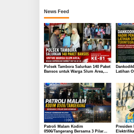
News Feed
Polsek Tambora Salurkan 140 Paket
Dankodikl
Bansos untuk Warga Slum Area,
Latihan O
Wujud Kepedulian Sambut HUT ke-
Menhan T
81 RI
Berbagai
Patroli Malam Kodim
Presiden
0506/Tangerang Bersama 3 Pilar
Elektrifi