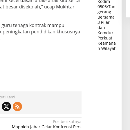
mi kecerdasan anak- anak kita serta
Kodim
t besar disekolah,” ucap Mukhtar
0506/Tan
gerang
Bersama
3 Pilar
a guru tenaga kontrak mampu
dan
k peningkatan pendidikan khususnya
Komduk
.
Perkuat
Keamana
n Wilayah
kuti Kami
Pos berikutnya
Mapolda Jabar Gelar Konfrensi Pers