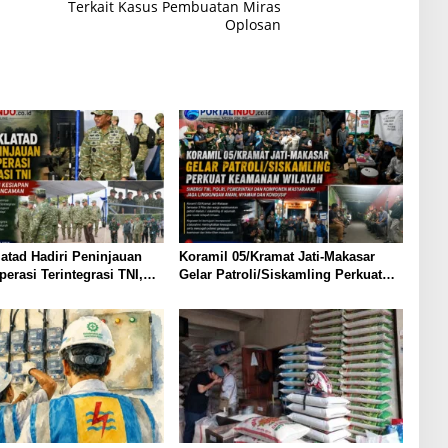
Terkait Kasus Pembuatan Miras
Oplosan
atad Hadiri Peninjauan
Koramil 05/Kramat Jati-Makasar
perasi Terintegrasi TNI,
Gelar Patroli/Siskamling Perkuat
ekankan Kesiapan Hadapi
Keamanan Wilayah
 Ancaman