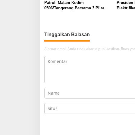
Patroli Malam Kodim
Presiden
0506/Tangerang Bersama 3 Pilar
Elektrifi
dan Komduk Perkuat Keamanan
Energi Na
Wilayah
Tinggalkan Balasan
Alamat email Anda tidak akan dipublikasikan.
Ruas yan