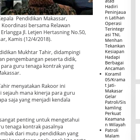
atad
Hadiri
Peninjaua
n Latihan
 Kepala Pendidikan Makassar,
Operasi
t Koordinasi bersama Relawan
Terintegr
 Erlangga Jl. Letjen Hertasning No.50,
asi TNI,
ar, Kamis (12/4/2018).
Menhan
Tekankan
Kesiapan
ndidikan Mukhtar Tahir, didampingi
Hadapi
dan pengembangan peserta didik,
Berbagai
 para guru tenaga kontrak yang
Ancaman
Makassar.
Koramil
05/Krama
t Jati-
Tahir menyatakan Rakoor ini
Makasar
 sejauh mana kinerja para guru
Gelar
apa saja yang menjadi kendala
Patroli/Sis
kamling
Perkuat
Keamana
g sangat penting untuk mengetahui
n Wilayah
u tenaga kontrak pasalnya
Patroli
mbak dari mutu pendidikan yang
Malam