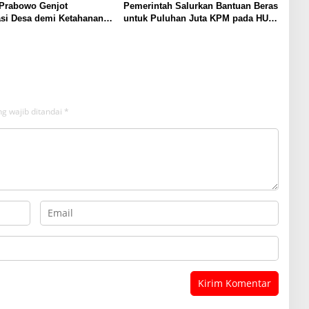
 Prabowo Genjot
Pemerintah Salurkan Bantuan Beras
kasi Desa demi Ketahanan
untuk Puluhan Juta KPM pada HUT
sional
RI ke-81
g wajib ditandai
*