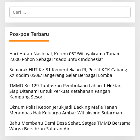
C
a
r
i
u
Pos-pos Terbaru
n
t
u
Hari Hutan Nasional, Korem 052/Wijayakrama Tanam
k
2.000 Pohon Sebagai “Kado untuk Indonesia”
:
Semarak HUT Ke-81 Kemerdekaan RI, Persit KCK Cabang
XX Kodim 0506/Tangerang Gelar Berbagai Lomba
TMMD Ke-129 Tuntaskan Pembukaan Lahan 1 Hektar,
Siap Ditanami untuk Perkuat Ketahanan Pangan
Kampung Sesor
Oknum Polisi Kebon Jeruk Jadi Backing Mafia Tanah
Merampas Hak Keluarga Ambar Witjaksono Sutarman
Bahu Membahu Demi Desa Sehat, Satgas TMMD Bersama
Warga Bersihkan Saluran Air