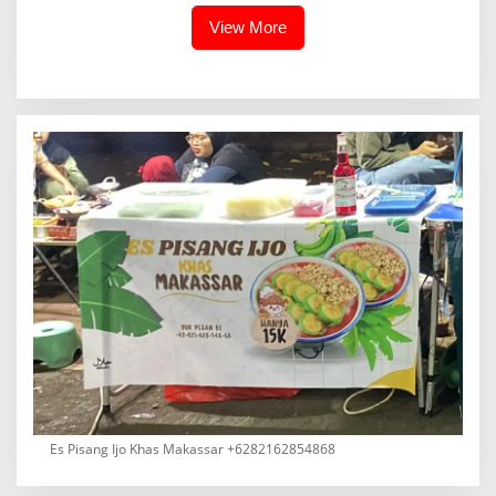
View More
Es Pisang Ijo Khas Makassar +6282162854868