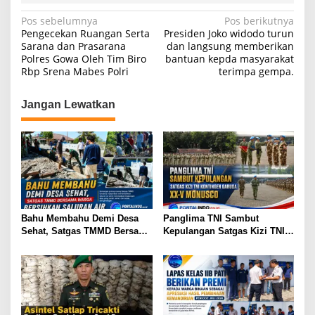
p
o
m
N
Pos sebelumnya
Pos berikutnya
Pengecekan Ruangan Serta
Presiden Joko widodo turun
p
o
a
Sarana dan Prasarana
dan langsung memberikan
k
Polres Gowa Oleh Tim Biro
bantuan kepda masyarakat
v
Rbp Srena Mabes Polri
terimpa gempa.
i
g
Jangan Lewatkan
a
s
i
p
o
s
Bahu Membahu Demi Desa
Panglima TNI Sambut
Sehat, Satgas TMMD Bersama
Kepulangan Satgas Kizi TNI
Warga Bersihkan Saluran Air
Kontingen Garuda XX-V
MONUSCO