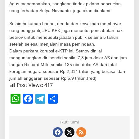
Agus menambahkan, sangkaan tindak pidana pencucian
uang terhadap Setya Novbanto juga akan didalami.
Selain hukuman badan, denda dan kewajiban membayar
uang pengganti, JPU KPK juga menuntut pencabutan hak
Setnov untuk menduduki jabatan publik selama 5 tahun
setelah selesai menjalani masa pemindaan.
Dalam perkara korupsi e-KTP ini, Setnov dinilai
menguntungkan diri sendiri senilai 7,3 juta dolar AS dan jam
tangan Richard Mille senilai 135 ribu dolar AS dari total
kerugian negara sebesar Rp 2,314 triliun yang berasal dari
jumlah anggaran sebesar Rp 5,9 triliun.(red)
Post Views:
417
W
F
T
S
h
a
el
h
at
c
e
ar
Ikuti Kami
s
e
gr
e
A
b
a