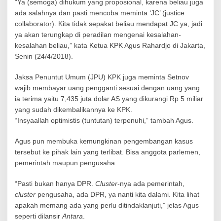
g
“Ya (semoga) dihukum yang proposional, karena beliau juga
p
ada salahnya dan pasti mencoba meminta ‘JC’ (justice
u
collaborator). Kita tidak sepakat beliau mendapat JC ya, jadi
t
ya akan terungkap di peradilan mengenai kesalahan-
u
s
kesalahan beliau,” kata Ketua KPK Agus Rahardjo di Jakarta,
a
Senin (24/4/2018).
n
S
Jaksa Penuntut Umum (JPU) KPK juga meminta Setnov
e
wajib membayar uang pengganti sesuai dengan uang yang
t
y
ia terima yaitu 7,435 juta dolar AS yang dikurangi Rp 5 miliar
a
yang sudah dikembalikannya ke KPK.
N
“Insyaallah optimistis (tuntutan) terpenuhi,” tambah Agus.
o
v
Agus pun membuka kemungkinan pengembangan kasus
a
n
tersebut ke pihak lain yang terlibat. Bisa anggota parlemen,
t
pemerintah maupun pengusaha.
o
“Pasti bukan hanya DPR.
Cluster
-nya ada pemerintah,
cluster
pengusaha, ada DPR, ya nanti kita dalami. Kita lihat
apakah memang ada yang perlu ditindaklanjuti,” jelas Agus
seperti dilansir
Antara
.