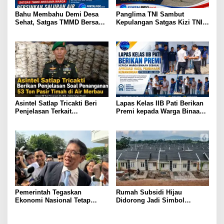
Bahu Membahu Demi Desa
Panglima TNI Sambut
Sehat, Satgas TMMD Bersama
Kepulangan Satgas Kizi TNI
Warga Bersihkan Saluran Air
Kontingen Garuda XX-V
MONUSCO
Asintel Satlap Tricakti Beri
Lapas Kelas IIB Pati Berikan
Penjelasan Terkait
Premi kepada Warga Binaan
Penanganan 53 Ton Pasir
sebagai Apresiasi Hasil
Timah di Air Merbau
Pembinaan Kemandirian
Periode Juli 2026
Pemerintah Tegaskan
Rumah Subsidi Hijau
Ekonomi Nasional Tetap
Didorong Jadi Simbol
Cerah Menyambut HUT ke-81
Kemerdekaan yang Layak dan
RI
Asri