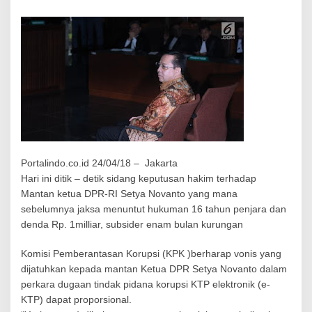
D
e
t
i
k
-
d
e
t
i
k
k
e
p
Portalindo.co.id 24/04/18 – Jakarta
u
Hari ini ditik – detik sidang keputusan hakim terhadap
t
Mantan ketua DPR-RI Setya Novanto yang mana
u
sebelumnya jaksa menuntut hukuman 16 tahun penjara dan
s
denda Rp. 1milliar, subsider enam bulan kurungan
a
n
s
Komisi Pemberantasan Korupsi (KPK )berharap vonis yang
i
dijatuhkan kepada mantan Ketua DPR Setya Novanto
dalam
d
perkara dugaan tindak pidana korupsi KTP elektronik (e-
a
KTP) dapat proporsional.
n