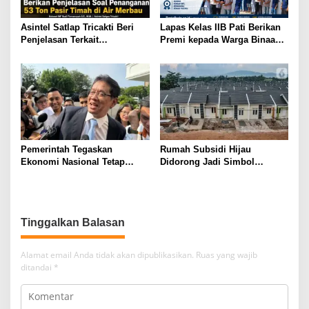
Asintel Satlap Tricakti Beri
Lapas Kelas IIB Pati Berikan
Penjelasan Terkait
Premi kepada Warga Binaan
Penanganan 53 Ton Pasir
sebagai Apresiasi Hasil
Timah di Air Merbau
Pembinaan Kemandirian
Periode Juli 2026
Pemerintah Tegaskan
Rumah Subsidi Hijau
Ekonomi Nasional Tetap
Didorong Jadi Simbol
Cerah Menyambut HUT ke-81
Kemerdekaan yang Layak dan
RI
Asri
Tinggalkan Balasan
Alamat email Anda tidak akan dipublikasikan.
Ruas yang wajib
ditandai
*