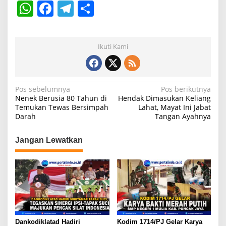
W
F
T
S
h
a
el
h
at
c
e
ar
Ikuti Kami
s
e
gr
e
A
b
a
p
o
m
N
Pos sebelumnya
Pos berikutnya
Nenek Berusia 80 Tahun di
Hendak Dimasukan Keliang
p
o
a
Temukan Tewas Bersimpah
Lahat, Mayat Ini Jabat
k
Darah
Tangan Ayahnya
v
i
Jangan Lewatkan
g
a
s
i
p
o
Dankodiklatad Hadiri
Kodim 1714/PJ Gelar Karya