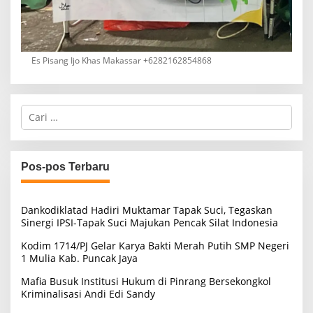
Es Pisang Ijo Khas Makassar +6282162854868
C
a
r
i
u
Pos-pos Terbaru
n
t
u
Dankodiklatad Hadiri Muktamar Tapak Suci, Tegaskan
k
Sinergi IPSI-Tapak Suci Majukan Pencak Silat Indonesia
:
Kodim 1714/PJ Gelar Karya Bakti Merah Putih SMP Negeri
1 Mulia Kab. Puncak Jaya
Mafia Busuk Institusi Hukum di Pinrang Bersekongkol
Kriminalisasi Andi Edi Sandy