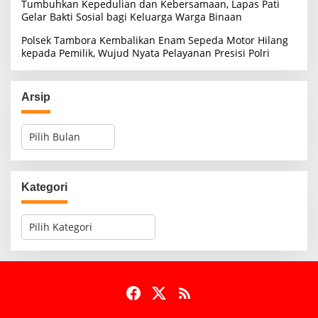
Tumbuhkan Kepedulian dan Kebersamaan, Lapas Pati
Gelar Bakti Sosial bagi Keluarga Warga Binaan
Polsek Tambora Kembalikan Enam Sepeda Motor Hilang
kepada Pemilik, Wujud Nyata Pelayanan Presisi Polri
Arsip
A
r
s
i
p
Kategori
K
a
t
e
g
o
r
i