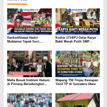
Dankodiklatad Hadiri
Kodim 1714/PJ Gelar Karya
Muktamar Tapak Suci,
Bakti Merah Putih SMP
Tegaskan Sinergi IPSI-Tapak
Negeri 1 Mulia Kab. Puncak
Suci Majukan Pencak Silat
Jaya
Indonesia
Mafia Busuk Institusi Hukum
Wapang TNI Tinjau Kesiapan
di Pinrang Bersekongkol
Yonif TP di Sumatera Utara
Kriminalisasi Andi Edi Sandy