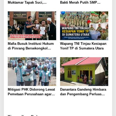
s
Muktamar Tapak Suci,
Bakti Merah Putih SMP
Tegaskan Sinergi IPSI-Tapak
Negeri 1 Mulia Kab. Puncak
Suci Majukan Pencak Silat
Jaya
Indonesia
Mafia Busuk Institusi Hukum
Wapang TNI Tinjau Kesiapan
di Pinrang Bersekongkol
Yonif TP di Sumatera Utara
Kriminalisasi Andi Edi Sandy
Mitigasi PHK Didorong Lewat
Danantara Gandeng Himbara
Pemetaan Perusahaan agar
dan Pengembang Perluas
Pekerja Tak Jadi Korban
Akses Rumah bagi Generasi
Muda