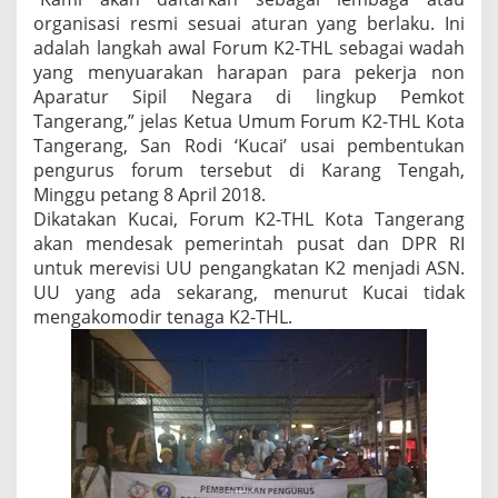
e
organisasi resmi sesuai aturan yang berlaku. Ini
v
i
adalah langkah awal Forum K2-THL sebagai wadah
s
yang menyuarakan harapan para pekerja non
i
Aparatur Sipil Negara di lingkup Pemkot
U
Tangerang,” jelas Ketua Umum Forum K2-THL Kota
U
A
Tangerang, San Rodi ‘Kucai’ usai pembentukan
S
pengurus forum tersebut di Karang Tengah,
N
Minggu petang 8 April 2018.
Dikatakan Kucai, Forum K2-THL Kota Tangerang
akan mendesak pemerintah pusat dan DPR RI
untuk merevisi UU pengangkatan K2 menjadi ASN.
UU yang ada sekarang, menurut Kucai tidak
mengakomodir tenaga K2-THL.