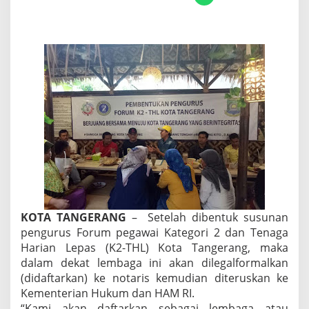
T
H
L
D
e
s
a
k
P
e
m
e
r
i
n
t
a
h
KOTA TANGERANG
– Setelah dibentuk susunan
d
pengurus Forum pegawai Kategori 2 dan Tenaga
a
Harian Lepas (K2-THL) Kota Tangerang, maka
n
D
dalam dekat lembaga ini akan dilegalformalkan
P
(didaftarkan) ke notaris kemudian diteruskan ke
R
Kementerian Hukum dan HAM RI.
R
“Kami akan daftarkan sebagai lembaga atau