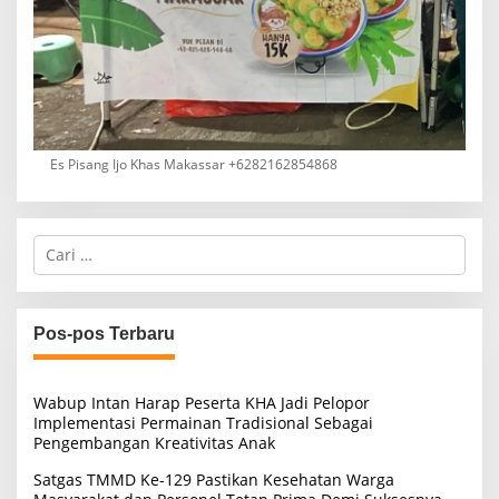
Es Pisang Ijo Khas Makassar +6282162854868
C
a
r
i
u
Pos-pos Terbaru
n
t
u
Wabup Intan Harap Peserta KHA Jadi Pelopor
k
Implementasi Permainan Tradisional Sebagai
:
Pengembangan Kreativitas Anak
Satgas TMMD Ke-129 Pastikan Kesehatan Warga