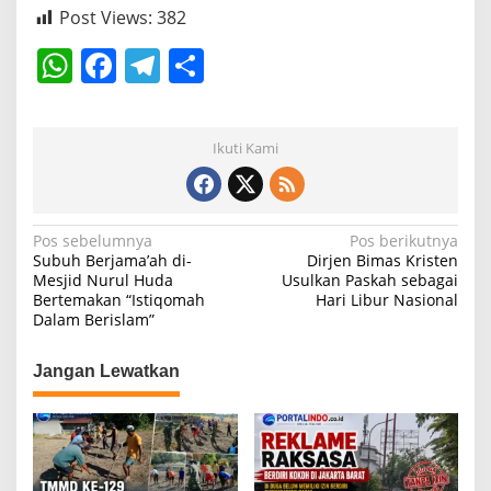
Post Views:
382
W
F
T
S
h
a
el
h
at
c
e
ar
Ikuti Kami
s
e
gr
e
A
b
a
p
o
m
N
Pos sebelumnya
Pos berikutnya
Subuh Berjama’ah di-
Dirjen Bimas Kristen
p
o
a
Mesjid Nurul Huda
Usulkan Paskah sebagai
k
Bertemakan “Istiqomah
Hari Libur Nasional
v
Dalam Berislam”
i
g
Jangan Lewatkan
a
s
i