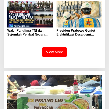
Ditangkap dan Barang Bukti
1,1 ton Senilai Rp119 Miliar
Dimusnahkan
Wakil Panglima TNI dan
Presiden Prabowo Genjot
Sejumlah Pejabat Negara
Elektrifikasi Desa demi
Terima Warga Kehormatan
Ketahanan Energi Nasional
dan Brevet Korps Marinir
View More