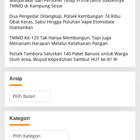
Masyarakat dan Personel Tetap Prima Demi Suksesnya
TMMD di Kampung Sesor
Dua Pengedar Ditangkap, Polsek Kembangan 74 Ribu
Obat Keras, Sabu Hingga Puluhan Vape Etomidate
Diamankan
TMMD Ke-129 Tak Hanya Membangun, Tapi Juga
Menanam Harapan Melalui Ketahanan Pangan
Polsek Tambora Salurkan 140 Paket Bansos untuk Warga
Slum Area, Wujud Kepedulian Sambut HUT ke-81 RI
Arsip
A
r
s
i
p
Kategori
K
a