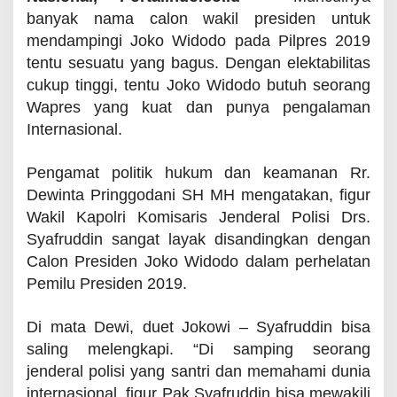
l
banyak nama calon wakil presiden untuk
e
n
mendampingi Joko Widodo pada Pilpres 2019
g
tentu sesuatu yang bagus. Dengan elektabilitas
k
a
cukup tinggi, tentu Joko Widodo butuh seorang
p
Wapres yang kuat dan punya pengalaman
i
Internasional.
Pengamat politik hukum dan keamanan Rr.
Dewinta Pringgodani SH MH mengatakan, figur
Wakil Kapolri Komisaris Jenderal Polisi Drs.
Syafruddin sangat layak disandingkan dengan
Calon Presiden Joko Widodo dalam perhelatan
Pemilu Presiden 2019.
Di mata Dewi, duet Jokowi – Syafruddin bisa
saling melengkapi. “Di samping seorang
jenderal polisi yang santri dan memahami dunia
internasional, figur Pak Syafruddin bisa mewakili