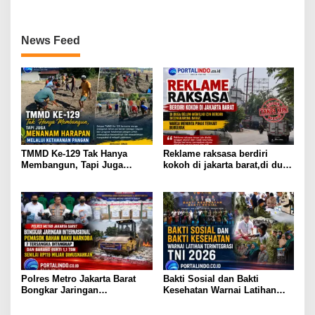
News Feed
TMMD Ke-129 Tak Hanya
Reklame raksasa berdiri
Membangun, Tapi Juga
kokoh di jakarta barat,di duga
Menanam Harapan Melalui
belom memiliki izin berdiri
Ketahanan Pangan
dicengkareng barat,warga
meminta pihak terkait
bergerak
Polres Metro Jakarta Barat
Bakti Sosial dan Bakti
Bongkar Jaringan
Kesehatan Warnai Latihan
Internasional Pemasok Bahan
Terintegrasi TNI 2026
Baku Narkoba, 7 Tersangka