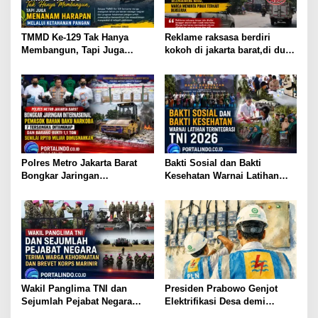
p
o
s
TMMD Ke-129 Tak Hanya
Reklame raksasa berdiri
Membangun, Tapi Juga
kokoh di jakarta barat,di duga
Menanam Harapan Melalui
belom memiliki izin berdiri
Ketahanan Pangan
dicengkareng barat,warga
meminta pihak terkait
bergerak
Polres Metro Jakarta Barat
Bakti Sosial dan Bakti
Bongkar Jaringan
Kesehatan Warnai Latihan
Internasional Pemasok Bahan
Terintegrasi TNI 2026
Baku Narkoba, 7 Tersangka
Ditangkap dan Barang Bukti
1,1 ton Senilai Rp119 Miliar
Dimusnahkan
Wakil Panglima TNI dan
Presiden Prabowo Genjot
Sejumlah Pejabat Negara
Elektrifikasi Desa demi
Terima Warga Kehormatan
Ketahanan Energi Nasional