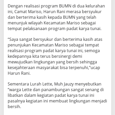
k
d
Dengan realisasi program BUMN di dua kelurahan
a
ini, Camat Mariso, Harun Rani merasa bersyukur
l
dan berterima kasih kepada BUMN yang telah
a
menunjuk wilayah Kecamatan Mariso sebagai
m
tempat pelaksanaan program padat karya tunai.
p
r
o
“Saya sangat bersyukur dan berterima kasih atas
g
penunjukan Kecamatan Mariso sebagai tempat
r
realisasi program padat karya tunai ini, semoga
a
kedepannya kita terus bersinergi demi
m
B
mewujudkan lingkungan yang bersih sehingga
U
kesejahteraan masyarakat bisa terpenuhi,”ucap
M
Harun Rani.
N
Sementara Lurah Lette, Muh Jauzy menyebutkan
“warga Lette dan panambungan sangat senang di
libatkan dalam kegiatan padat karya tunai ini
pasalnya kegiatan ini membuat lingkungan menjadi
bersih.