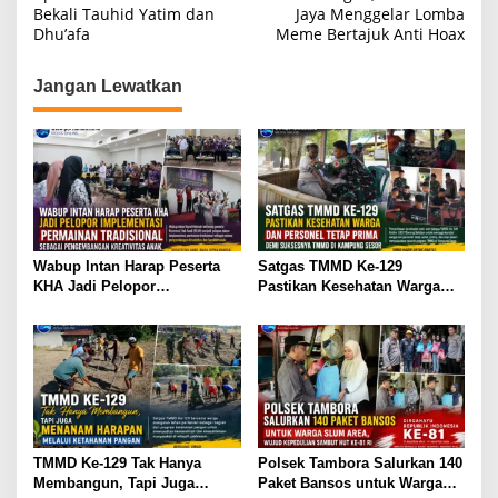
k
Bekali Tauhid Yatim dan
Jaya Menggelar Lomba
v
Dhu’afa
Meme Bertajuk Anti Hoax
i
g
Jangan Lewatkan
a
s
i
p
o
s
Wabup Intan Harap Peserta
Satgas TMMD Ke-129
KHA Jadi Pelopor
Pastikan Kesehatan Warga
Implementasi Permainan
Masyarakat dan Personel
Tradisional Sebagai
Tetap Prima Demi Suksesnya
Pengembangan Kreativitas
TMMD di Kampung Sesor
Anak
TMMD Ke-129 Tak Hanya
Polsek Tambora Salurkan 140
Membangun, Tapi Juga
Paket Bansos untuk Warga