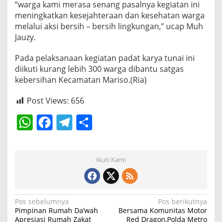
“warga kami merasa senang pasalnya kegiatan ini
meningkatkan kesejahteraan dan kesehatan warga
melalui aksi bersih – bersih lingkungan,” ucap Muh
Jauzy.
Pada pelaksanaan kegiatan padat karya tunai ini
diikuti kurang lebih 300 warga dibantu satgas
kebersihan Kecamatan Mariso.(Ria)
Post Views:
656
W
F
T
S
h
a
el
h
at
c
e
ar
Ikuti Kami
s
e
gr
e
A
b
a
p
o
m
N
Pos sebelumnya
Pos berikutnya
Pimpinan Rumah Da’wah
Bersama Komunitas Motor
p
o
a
Apresiasi Rumah Zakat
Red Dragon,Polda Metro