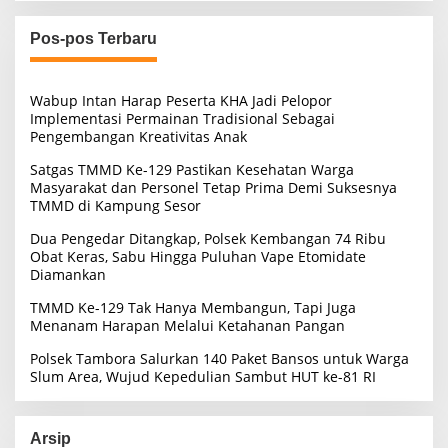
i
u
Pos-pos Terbaru
n
t
u
Wabup Intan Harap Peserta KHA Jadi Pelopor
k
Implementasi Permainan Tradisional Sebagai
:
Pengembangan Kreativitas Anak
Satgas TMMD Ke-129 Pastikan Kesehatan Warga
Masyarakat dan Personel Tetap Prima Demi Suksesnya
TMMD di Kampung Sesor
Dua Pengedar Ditangkap, Polsek Kembangan 74 Ribu
Obat Keras, Sabu Hingga Puluhan Vape Etomidate
Diamankan
TMMD Ke-129 Tak Hanya Membangun, Tapi Juga
Menanam Harapan Melalui Ketahanan Pangan
Polsek Tambora Salurkan 140 Paket Bansos untuk Warga
Slum Area, Wujud Kepedulian Sambut HUT ke-81 RI
Arsip