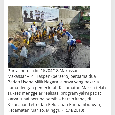
a
h
a
n
d
i
m
a
k
a
s
s
a
r
y
a
Portalindo.co.id, 16./04/18 Makassar
n
Makassar – PT Taspen (persero) bersama dua
g
Badan Usaha Milik Negara lainnya yang bekerja
d
sama dengan pemerintah Kecamatan Mariso telah
i
t
sukses menggelar realisasi program yakni padat
u
karya tunai berupa bersih – bersih kanal, di
n
Kelurahan Lette dan Kelurahan Pannambungan,
j
Kecamatan Mariso, Minggu, (15/4/2018)
u