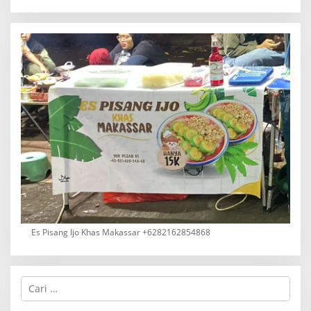
Es Pisang Ijo Khas Makassar +6282162854868
C
a
r