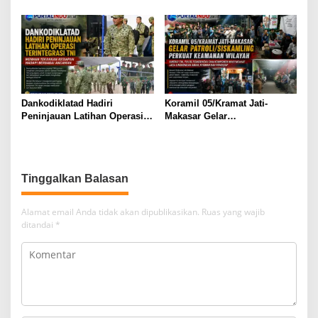
Menanam Harapan Melalui
Slum Area, Wujud
Ketahanan Pangan
Kepedulian Sambut HUT ke-
81 RI
Dankodiklatad Hadiri
Koramil 05/Kramat Jati-
Peninjauan Latihan Operasi
Makasar Gelar
Terintegrasi TNI, Menhan
Patroli/Siskamling Perkuat
Tekankan Kesiapan Hadapi
Keamanan Wilayah
Berbagai Ancaman
Tinggalkan Balasan
Alamat email Anda tidak akan dipublikasikan.
Ruas yang wajib
ditandai
*