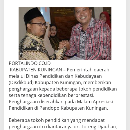
b
u
p
a
t
e
n
K
u
n
i
n
PORTALINDO.CO.ID
g
a
KABUPATEN KUNINGAN – Pemerintah daerah
n
melalui Dinas Pendidikan dan Kebudayaan
B
(Disdikbud) Kabupaten Kuningan, memberikan
e
penghargaan kepada beberapa tokoh pendidikan
r
i
serta tenaga kependidikan berprestasi.
k
Penghargaan diserahkan pada Malam Apresiasi
a
Pendidikan di Pendopo Kabupaten Kuningan.
n
P
Beberapa tokoh pendidikan yang mendapat
e
n
penghargaan itu diantaranya dr. Toteng Djauhari,