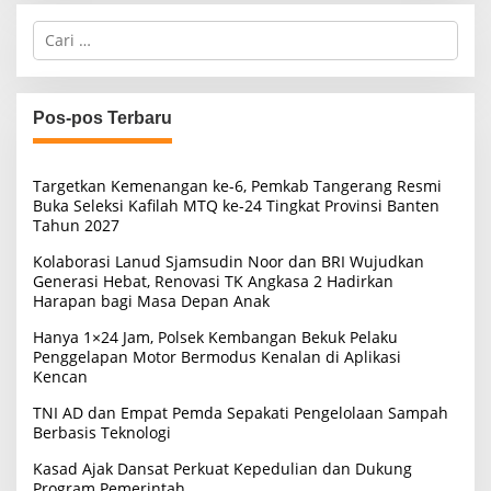
C
a
r
i
u
Pos-pos Terbaru
n
t
u
Targetkan Kemenangan ke-6, Pemkab Tangerang Resmi
k
Buka Seleksi Kafilah MTQ ke-24 Tingkat Provinsi Banten
:
Tahun 2027
Kolaborasi Lanud Sjamsudin Noor dan BRI Wujudkan
Generasi Hebat, Renovasi TK Angkasa 2 Hadirkan
Harapan bagi Masa Depan Anak
Hanya 1×24 Jam, Polsek Kembangan Bekuk Pelaku
Penggelapan Motor Bermodus Kenalan di Aplikasi
Kencan
TNI AD dan Empat Pemda Sepakati Pengelolaan Sampah
Berbasis Teknologi
Kasad Ajak Dansat Perkuat Kepedulian dan Dukung
Program Pemerintah