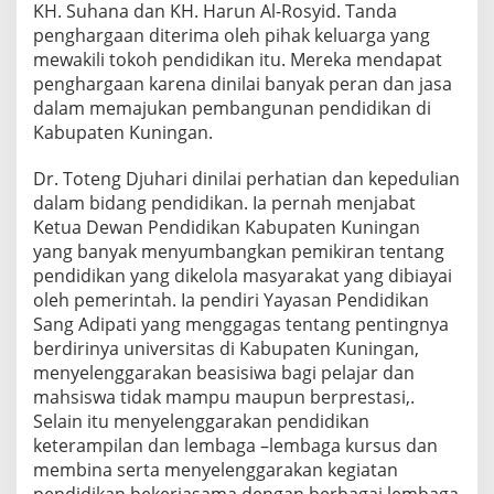
g
KH. Suhana dan KH. Harun Al-Rosyid. Tanda
h
penghargaan diterima oleh pihak keluarga yang
a
mewakili tokoh pendidikan itu. Mereka mendapat
r
penghargaan karena dinilai banyak peran dan jasa
g
a
dalam memajukan pembangunan pendidikan di
a
Kabupaten Kuningan.
n
.
Dr. Toteng Djuhari dinilai perhatian dan kepedulian
dalam bidang pendidikan. Ia pernah menjabat
Ketua Dewan Pendidikan Kabupaten Kuningan
yang banyak menyumbangkan pemikiran tentang
pendidikan yang dikelola masyarakat yang dibiayai
oleh pemerintah. Ia pendiri Yayasan Pendidikan
Sang Adipati yang menggagas tentang pentingnya
berdirinya universitas di Kabupaten Kuningan,
menyelenggarakan beasisiwa bagi pelajar dan
mahsiswa tidak mampu maupun berprestasi,.
Selain itu menyelenggarakan pendidikan
keterampilan dan lembaga –lembaga kursus dan
membina serta menyelenggarakan kegiatan