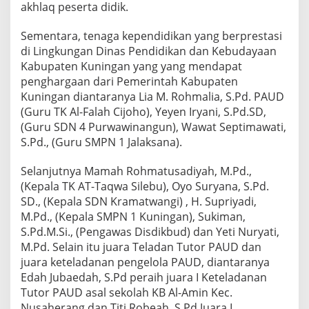
akhlaq peserta didik.
Sementara, tenaga kependidikan yang berprestasi
di Lingkungan Dinas Pendidikan dan Kebudayaan
Kabupaten Kuningan yang yang mendapat
penghargaan dari Pemerintah Kabupaten
Kuningan diantaranya Lia M. Rohmalia, S.Pd. PAUD
(Guru TK Al-Falah Cijoho), Yeyen Iryani, S.Pd.SD,
(Guru SDN 4 Purwawinangun), Wawat Septimawati,
S.Pd., (Guru SMPN 1 Jalaksana).
Selanjutnya Mamah Rohmatusadiyah, M.Pd.,
(Kepala TK AT-Taqwa Silebu), Oyo Suryana, S.Pd.
SD., (Kepala SDN Kramatwangi) , H. Supriyadi,
M.Pd., (Kepala SMPN 1 Kuningan), Sukiman,
S.Pd.M.Si., (Pengawas Disdikbud) dan Yeti Nuryati,
M.Pd. Selain itu juara Teladan Tutor PAUD dan
juara keteladanan pengelola PAUD, diantaranya
Edah Jubaedah, S.Pd peraih juara I Keteladanan
Tutor PAUD asal sekolah KB Al-Amin Kec.
Nusaherang dan Titi Robeah, S.Pd Juara I