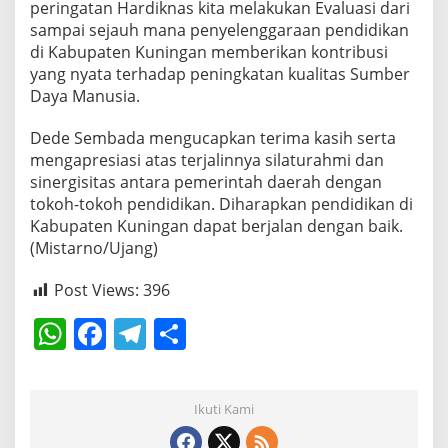
peringatan Hardiknas kita melakukan Evaluasi dari
sampai sejauh mana penyelenggaraan pendidikan
di Kabupaten Kuningan memberikan kontribusi
yang nyata terhadap peningkatan kualitas Sumber
Daya Manusia.
Dede Sembada mengucapkan terima kasih serta
mengapresiasi atas terjalinnya silaturahmi dan
sinergisitas antara pemerintah daerah dengan
tokoh-tokoh pendidikan. Diharapkan pendidikan di
Kabupaten Kuningan dapat berjalan dengan baik.
(Mistarno/Ujang)
Post Views:
396
W
F
T
S
h
a
el
h
at
c
e
ar
Ikuti Kami
s
e
gr
e