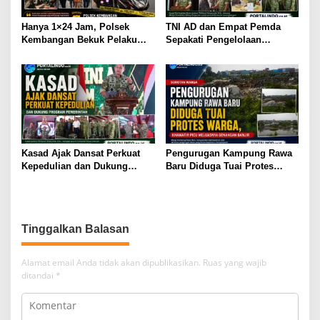
Hanya 1×24 Jam, Polsek
TNI AD dan Empat Pemda
Kembangan Bekuk Pelaku
Sepakati Pengelolaan
Penggelapan Motor
Sampah Berbasis Teknologi
Bermodus Kenalan di
Aplikasi Kencan
Kasad Ajak Dansat Perkuat
Pengurugan Kampung Rawa
Kepedulian dan Dukung
Baru Diduga Tuai Protes
Program Pemerintah
Warga, Khawatir Picu
Meluasnya Genangan Banjir
Tinggalkan Balasan
Alamat email Anda tidak akan dipublikasikan.
Ruas yang wajib
ditandai
*