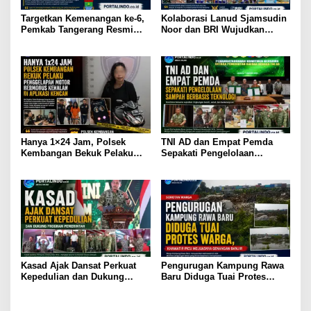
Targetkan Kemenangan ke-6,
Kolaborasi Lanud Sjamsudin
Pemkab Tangerang Resmi
Noor dan BRI Wujudkan
Buka Seleksi Kafilah MTQ ke-
Generasi Hebat, Renovasi TK
24 Tingkat Provinsi Banten
Angkasa 2 Hadirkan Harapan
Tahun 2027
bagi Masa Depan Anak
Hanya 1×24 Jam, Polsek
TNI AD dan Empat Pemda
Kembangan Bekuk Pelaku
Sepakati Pengelolaan
Penggelapan Motor
Sampah Berbasis Teknologi
Bermodus Kenalan di
Aplikasi Kencan
Kasad Ajak Dansat Perkuat
Pengurugan Kampung Rawa
Kepedulian dan Dukung
Baru Diduga Tuai Protes
Program Pemerintah
Warga, Khawatir Picu
Meluasnya Genangan Banjir