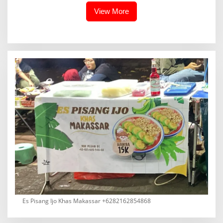
View More
Es Pisang Ijo Khas Makassar +6282162854868