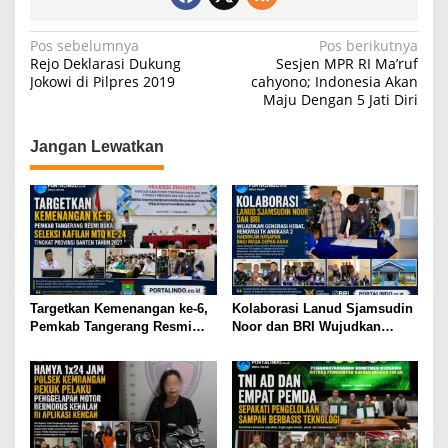
A
b
a
p
o
m
N
Pos sebelumnya
Pos berikutnya
Rejo Deklarasi Dukung
Sesjen MPR RI Ma’ruf
p
o
a
Jokowi di Pilpres 2019
cahyono; Indonesia Akan
k
Maju Dengan 5 Jati Diri
v
i
Jangan Lewatkan
g
a
s
i
p
o
Targetkan Kemenangan ke-6,
Kolaborasi Lanud Sjamsudin
s
Pemkab Tangerang Resmi
Noor dan BRI Wujudkan
Buka Seleksi Kafilah MTQ ke-
Generasi Hebat, Renovasi TK
24 Tingkat Provinsi Banten
Angkasa 2 Hadirkan Harapan
Tahun 2027
bagi Masa Depan Anak