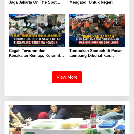
Jaga Jakarta On The Spot,
Mengabdi Untuk Negeri
Salurkan 30 Paket Sembako
untuk Warga Periuk
Cegah Tawuran dan
Tumpukan Sampah di Pasar
Kenakalan Remaja, Koramil
Lembang Dibersihkan
08/Duren Sawit Gelar
Babinsa Koramil 04/Ciledug
Siskamling Bersama Komduk
View More