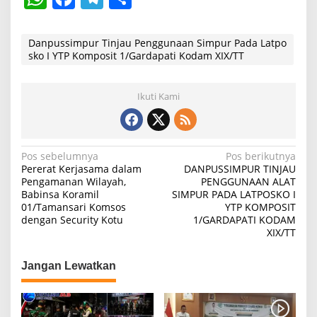
h
a
el
h
at
c
e
ar
Danpussimpur Tinjau Penggunaan Simpur Pada Latpo
sko I YTP Komposit 1/Gardapati Kodam XIX/TT
s
e
gr
e
A
b
a
Ikuti Kami
p
o
m
p
o
k
N
Pos sebelumnya
Pos berikutnya
Pererat Kerjasama dalam
DANPUSSIMPUR TINJAU
a
Pengamanan Wilayah,
PENGGUNAAN ALAT
Babinsa Koramil
SIMPUR PADA LATPOSKO I
v
01/Tamansari Komsos
YTP KOMPOSIT
i
dengan Security Kotu
1/GARDAPATI KODAM
XIX/TT
g
a
Jangan Lewatkan
s
i