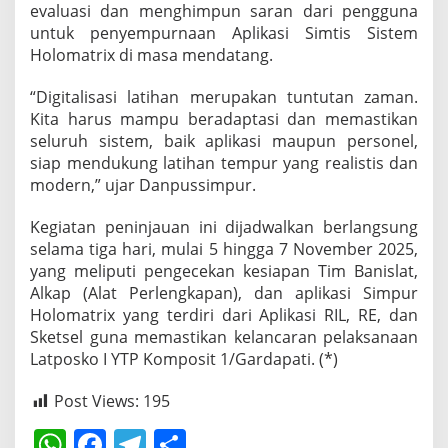
evaluasi dan menghimpun saran dari pengguna
untuk penyempurnaan Aplikasi Simtis Sistem
Holomatrix di masa mendatang.
“Digitalisasi latihan merupakan tuntutan zaman.
Kita harus mampu beradaptasi dan memastikan
seluruh sistem, baik aplikasi maupun personel,
siap mendukung latihan tempur yang realistis dan
modern,” ujar Danpussimpur.
Kegiatan peninjauan ini dijadwalkan berlangsung
selama tiga hari, mulai 5 hingga 7 November 2025,
yang meliputi pengecekan kesiapan Tim Banislat,
Alkap (Alat Perlengkapan), dan aplikasi Simpur
Holomatrix yang terdiri dari Aplikasi RIL, RE, dan
Sketsel guna memastikan kelancaran pelaksanaan
Latposko I YTP Komposit 1/Gardapati. (*)
Post Views:
195
W
F
T
S