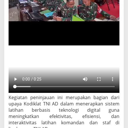
1
/
G
a
r
d
a
p
a
t
i
K
o
d
a
m
X
I
X
Kegiatan peninjauan ini merupakan bagian dari
/
upaya Kodiklat TNI AD dalam menerapkan sistem
T
T
latihan berbasis teknologi digital guna
meningkatkan efektivitas, efisiensi, dan
interaktivitas latihan komandan dan staf di