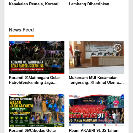
Kenakalan Remaja, Koramil
Lembang Dibersihkan
08/Duren Sawit Gelar
Babinsa Koramil 04/Ciledug
Siskamling Bersama Komduk
News Feed
Koramil 01/Jatinegara Gelar
Mukercam MUI Kecamatan
Patroli/Siskamling Jaga
Tangerang: Khidmat Ulama,
Kamtibmas Bersama Komduk
Hadirkan MUI Menyapa Untuk
Kemaslahatan Umat
Koramil 06/Cibodas Gelar
Reuni AKABRI 91 35 Tahun