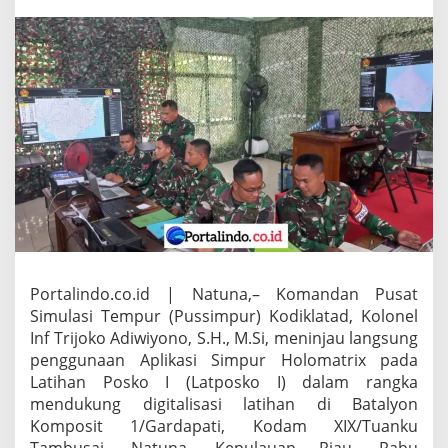
m
p
u
r
T
i
n
j
a
u
P
e
n
g
g
u
n
Portalindo.co.id | Natuna,– Komandan Pusat
a
Simulasi Tempur (Pussimpur) Kodiklatad, Kolonel
a
Inf Trijoko Adiwiyono, S.H., M.Si, meninjau langsung
n
penggunaan Aplikasi Simpur Holomatrix pada
S
i
Latihan Posko I (Latposko I) dalam rangka
m
mendukung digitalisasi latihan di Batalyon
p
Komposit 1/Gardapati, Kodam XIX/Tuanku
u