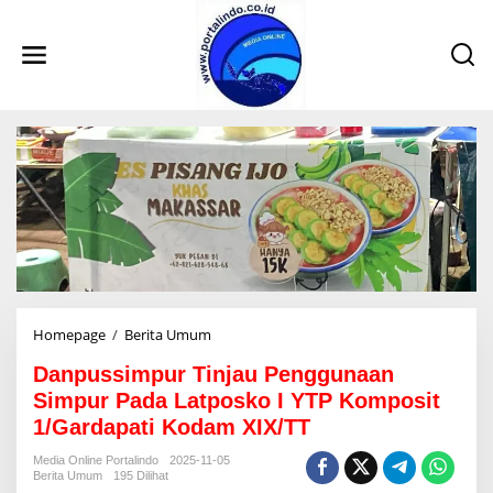
L
e
w
a
t
i
k
e
k
o
n
t
e
n
Homepage
/
Berita Umum
D
a
Danpussimpur Tinjau Penggunaan
n
p
Simpur Pada Latposko I YTP Komposit
u
1/Gardapati Kodam XIX/TT
s
s
Media Online Portalindo
2025-11-05
i
Berita Umum
195 Dilihat