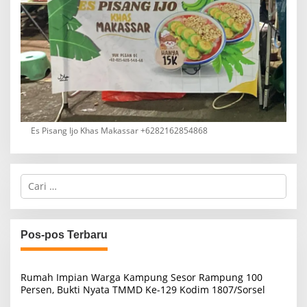
Es Pisang Ijo Khas Makassar +6282162854868
C
a
r
i
u
Pos-pos Terbaru
n
t
u
Rumah Impian Warga Kampung Sesor Rampung 100
k
Persen, Bukti Nyata TMMD Ke-129 Kodim 1807/Sorsel
: