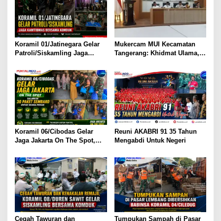
p
o
s
Koramil 01/Jatinegara Gelar
Mukercam MUI Kecamatan
Patroli/Siskamling Jaga
Tangerang: Khidmat Ulama,
Kamtibmas Bersama Komduk
Hadirkan MUI Menyapa Untuk
Kemaslahatan Umat
Koramil 06/Cibodas Gelar
Reuni AKABRI 91 35 Tahun
Jaga Jakarta On The Spot,
Mengabdi Untuk Negeri
Salurkan 30 Paket Sembako
untuk Warga Periuk
Cegah Tawuran dan
Tumpukan Sampah di Pasar