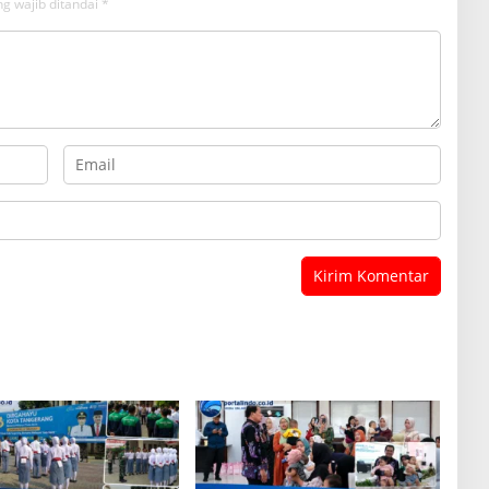
g wajib ditandai
*