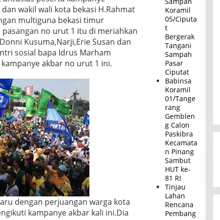
Sampah
 dan wakil wali kota bekasi H.Rahmat
Koramil
05/Ciputa
angan multiguna bekasi timur
t
pasangan no urut 1 itu di meriahkan
Bergerak
a Donni Kusuma,Narji,Erie Susan dan
Tangani
ntri sosial bapa Idrus Marham
Sampah
i kampanye akbar no urut 1 ini.
Pasar
Ciputat
Babinsa
Koramil
01/Tange
rang
Gemblen
g Calon
Paskibra
Kecamata
n Pinang
Sambut
HUT ke-
81 RI
Tinjau
Lahan
aru dengan perjuangan warga kota
Rencana
ngikuti kampanye akbar kali ini.Dia
Pembang