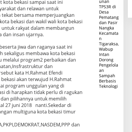
unan
kota bekasi sampai saat ini
TPS3R di
arakat dan relawan untuk
Desa
 tekat bersama memperjuangkan
Pematang
ota bekasi dan wakil wali kota bekasi
dan Pasir
ir untuk rakyat dalam membangun
Nangka
Kecamata
a dan insan ujarnya.
n
Tigaraksa,
eserta jiwa dan raganya saat ini
Wabup
ah sekaligus membawa kota bekasi
Intan
ju melalui program2 perbaikan dan
Dorong
Pengelola
tan,Insfrastruktur dan
an
rsebut kata H.Rahmat Efendi
Sampah
 bekasi akan terwujud H.Rahmat
Berbasis
ai program unggulan yang di
Teknologi
i di harapkan tidak perlu di ragukan
dan pilihannya untuk memilih
l 27 juni 2018 nanti.Sekedar di
pangan multiguna kota bekasi timur
A,PKPI,DEMOKRAT,NASDEM,PPP dan