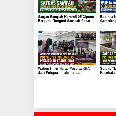
Satgas Sampah Koramil 05/Ciputat
Babinsa K
Bergerak Tangani Sampah Pasar
Gembleng
Ciputat
Kecamata
81 RI
Wabup Intan Harap Peserta KHA
Satgas T
Jadi Pelopor Implementasi
Kesehata
Permainan Tradisional Sebagai
Personel 
Pengembangan Kreativitas Anak
Suksesny
Sesor