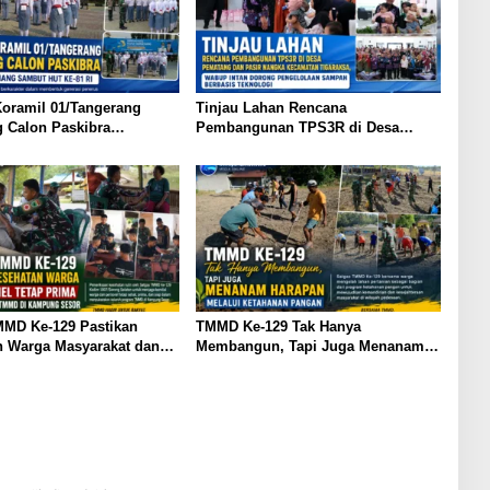
oramil 01/Tangerang
Tinjau Lahan Rencana
 Calon Paskibra
Pembangunan TPS3R di Desa
n Pinang Sambut HUT ke-
Pematang dan Pasir Nangka
Kecamatan Tigaraksa, Wabup Intan
Dorong Pengelolaan Sampah
Berbasis Teknologi
MMD Ke-129 Pastikan
TMMD Ke-129 Tak Hanya
n Warga Masyarakat dan
Membangun, Tapi Juga Menanam
Tetap Prima Demi
Harapan Melalui Ketahanan Pangan
a TMMD di Kampung