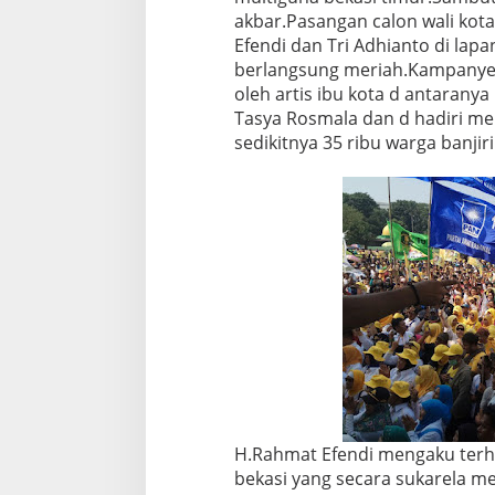
n
akbar.Pasangan calon wali kota
y
Efendi dan Tri Adhianto di lap
e
berlangsung meriah.Kampanye 
A
k
oleh artis ibu kota d antarany
b
Tasya Rosmala dan d hadiri me
a
sedikitnya 35 ribu warga banjir
r
H.Rahmat Efendi mengaku terh
bekasi yang secara sukarela me