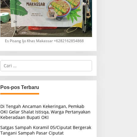
Es Pisang Ijo Khas Makassar +6282162854868
C
a
r
i
u
Pos-pos Terbaru
n
t
u
Di Tengah Ancaman Kekeringan, Pemkab
k
OKI Gelar Shalat Istisqa, Warga Pertanyakan
:
Keberadaan Bupati OKI
Satgas Sampah Koramil 05/Ciputat Bergerak
Tangani Sampah Pasar Ciputat