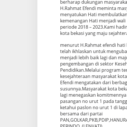
berharap dukungan masyarakat 
H.Rahmat Efendi meminta masy
menyatukan Hati membulatkan
kemenangan Hati menjadi wali k
periode 2018 – 2023.Kami had
kota bekasi yang maju sejahter
menurut H.Rahmat efendi hati b
telah ikhlaskan untuk mengub
menjadi lebih baik lagi dan ma
pengembangan di sektor Keseha
Pendidikan.Melalui program te
kesejahteraan masyarakat kota
Efendi mengatakan dari berbag
susunnya.Masyarakat kota bekas
lagi menegaskan komitmennya 
pasangan no urut 1 pada tangga
ketahui paslon no urut 1 di la
bersama dari partai
PAN,GOLKAR,PKB,PDIP,HANUR
PERINDO. (LENI/ATI)