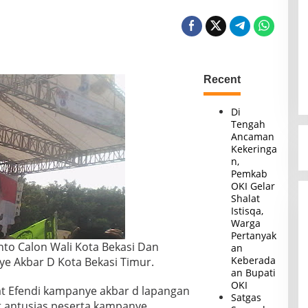
Recent
Di
Tengah
Ancaman
Kekeringa
n,
Pemkab
OKI Gelar
Shalat
Istisqa,
Warga
Pertanyak
nto Calon Wali Kota Bekasi Dan
an
Keberada
nye Akbar D Kota Bekasi Timur.
an Bupati
OKI
at Efendi kampanye akbar d lapangan
Satgas
t antusias peserta kampanye