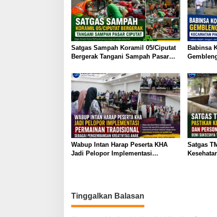
p
o
s
Satgas Sampah Koramil 05/Ciputat
Babinsa K
Bergerak Tangani Sampah Pasar
Gembleng
Ciputat
Kecamata
81 RI
Wabup Intan Harap Peserta KHA
Satgas T
Jadi Pelopor Implementasi
Kesehata
Permainan Tradisional Sebagai
Personel 
Pengembangan Kreativitas Anak
Suksesny
Sesor
Tinggalkan Balasan