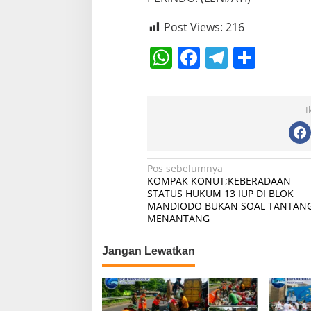
Post Views:
216
W
F
T
S
h
a
el
h
at
c
e
ar
I
s
e
gr
e
A
b
a
p
o
m
N
Pos sebelumnya
KOMPAK KONUT;KEBERADAAN
p
o
a
STATUS HUKUM 13 IUP DI BLOK
k
MANDIODO BUKAN SOAL TANTAN
v
MENANTANG
i
g
Jangan Lewatkan
a
s
i