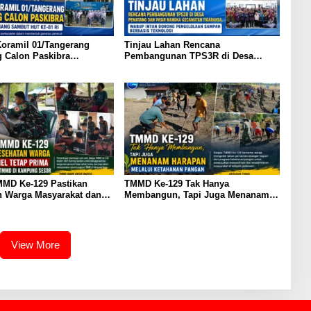
oramil 01/Tangerang
Tinjau Lahan Rencana
 Calon Paskibra
Pembangunan TPS3R di Desa
n Pinang Sambut HUT ke-
Pematang dan Pasir Nangka
Kecamatan Tigaraksa, Wabup Intan
Dorong Pengelolaan Sampah
Berbasis Teknologi
MMD Ke-129 Pastikan
TMMD Ke-129 Tak Hanya
n Warga Masyarakat dan
Membangun, Tapi Juga Menanam
Tetap Prima Demi
Harapan Melalui Ketahanan Pangan
a TMMD di Kampung
View More