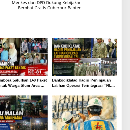
Menkes dan DPD Dukung Kebijakan
Berobat Gratis Gubernur Banten
mbora Salurkan 140 Paket
Dankodiklatad Hadiri Peninjauan
ntuk Warga Slum Area,
Latihan Operasi Terintegrasi TNI,
pedulian Sambut HUT ke-
Menhan Tekankan Kesiapan Hadapi
Berbagai Ancaman