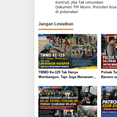
KontraS: Jika Tak Umumkan
p
o
n
a
Dokumen TPF Munir, Presiden bisa
g
k
di pidanakan
v
k
u
i
s
Jangan Lewatkan
g
a
s
i
p
o
s
TMMD Ke-129 Tak Hanya
Polsek Ta
Membangun, Tapi Juga Menanam
Bansos u
Harapan Melalui Ketahanan Pangan
Wujud Ke
81 RI