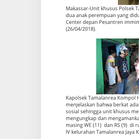
,
Makassar-Unit khusus Polsek 
D
u
dua anak perempuan yang didu
a
Center depan Pesantren immim 
p
(26/04/2018).
e
l
a
k
u
P
e
n
c
u
r
i
Kapolsek Tamalanrea Kompol H.
a
n
menjelaskan bahwa berkat adan
A
sosial sehingga unit khusus me
t
mengungkap dan mengamankan
m
masing WE (11) dan RS (9) di 
M
IV kelurahan Tamalanrea Jaya 
a
s