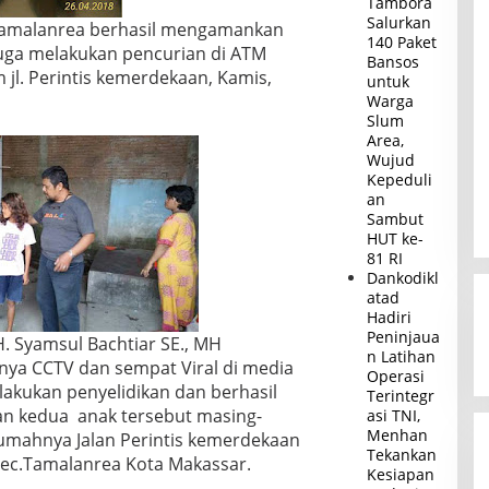
Tambora
Salurkan
Tamalanrea berhasil mengamankan
140 Paket
ga melakukan pencurian di ATM
Bansos
jl. Perintis kemerdekaan, Kamis,
untuk
Warga
Slum
Area,
Wujud
Kepeduli
an
Sambut
HUT ke-
81 RI
Dankodikl
atad
Hadiri
Peninjaua
 Syamsul Bachtiar SE., MH
n Latihan
ya CCTV dan sempat Viral di media
Operasi
lakukan penyelidikan dan berhasil
Terintegr
 kedua anak tersebut masing-
asi TNI,
Menhan
rumahnya Jalan Perintis kemerdekaan
Tekankan
Kec.Tamalanrea Kota Makassar.
Kesiapan