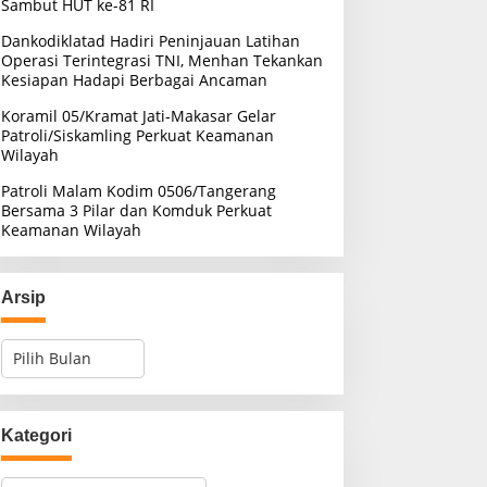
Sambut HUT ke-81 RI
Dankodiklatad Hadiri Peninjauan Latihan
Operasi Terintegrasi TNI, Menhan Tekankan
Kesiapan Hadapi Berbagai Ancaman
Koramil 05/Kramat Jati-Makasar Gelar
Patroli/Siskamling Perkuat Keamanan
Wilayah
Patroli Malam Kodim 0506/Tangerang
Bersama 3 Pilar dan Komduk Perkuat
Keamanan Wilayah
Arsip
A
r
s
i
p
Kategori
K