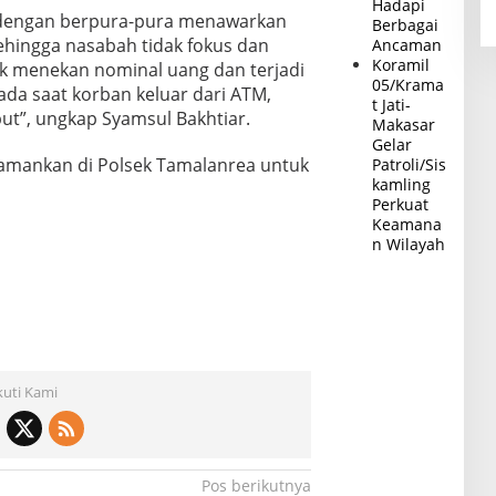
Hadapi
 dengan berpura-pura menawarkan
Berbagai
hingga nasabah tidak fokus dan
Ancaman
Koramil
k menekan nominal uang dan terjadi
05/Krama
pada saat korban keluar dari ATM,
t Jati-
t”, ungkap Syamsul Bakhtiar.
Makasar
Gelar
diamankan di Polsek Tamalanrea untuk
Patroli/Sis
kamling
Perkuat
Keamana
n Wilayah
kuti Kami
Pos berikutnya