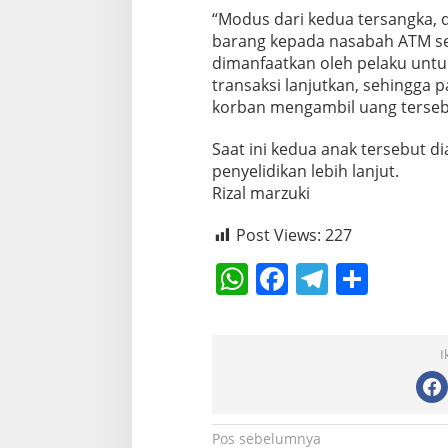
i
“Modus dari kedua tersangka,
h
barang kepada nasabah ATM se
D
dimanfaatkan oleh pelaku untu
i
transaksi lanjutkan, sehingga 
b
a
korban mengambil uang tersebu
w
a
Saat ini kedua anak tersebut 
h
penyelidikan lebih lanjut.
U
Rizal marzuki
m
u
r
Post Views:
227
B
e
W
F
T
S
r
h
a
el
h
h
a
at
c
e
ar
s
i
I
s
e
gr
e
l
D
A
b
a
i
r
p
o
m
N
Pos sebelumnya
i