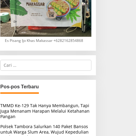
Es Pisang Ijo Khas Makassar +6282162854868
C
a
r
i
u
Pos-pos Terbaru
n
t
u
TMMD Ke-129 Tak Hanya Membangun, Tapi
k
Juga Menanam Harapan Melalui Ketahanan
:
Pangan
Polsek Tambora Salurkan 140 Paket Bansos
untuk Warga Slum Area, Wujud Kepedulian