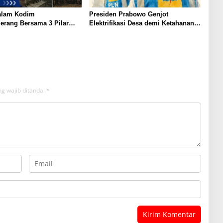
Malam Kodim
Presiden Prabowo Genjot
erang Bersama 3 Pilar
Elektrifikasi Desa demi Ketahanan
uk Perkuat Keamanan
Energi Nasional
g wajib ditandai
*