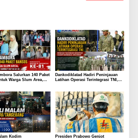
mbora Salurkan 140 Paket
Dankodiklatad Hadiri Peninjauan
ntuk Warga Slum Area,
Latihan Operasi Terintegrasi TNI,
pedulian Sambut HUT ke-
Menhan Tekankan Kesiapan Hadapi
Berbagai Ancaman
Malam Kodim
Presiden Prabowo Genjot