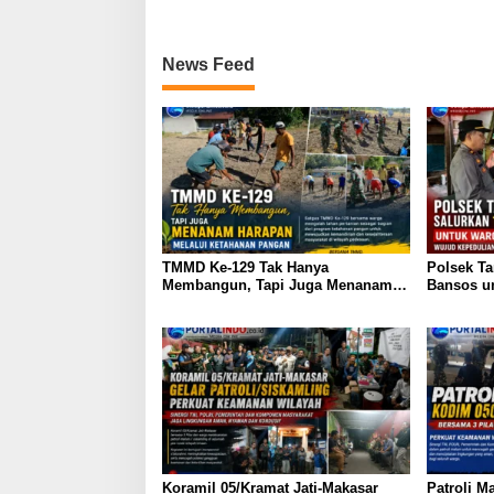
News Feed
TMMD Ke-129 Tak Hanya
Polsek Ta
Membangun, Tapi Juga Menanam
Bansos u
Harapan Melalui Ketahanan Pangan
Wujud Ke
81 RI
Koramil 05/Kramat Jati-Makasar
Patroli 