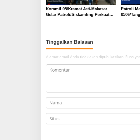
Koramil 05/Kramat Jati-Makasar
Patroli 
Gelar Patroli/Siskamling Perkuat
0506/Tang
Keamanan Wilayah
dan Komd
Wilayah
Tinggalkan Balasan
Alamat email Anda tidak akan dipublikasikan.
Ruas yan