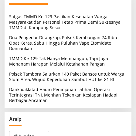
n
t
u
Satgas TMMD Ke-129 Pastikan Kesehatan Warga
k
Masyarakat dan Personel Tetap Prima Demi Suksesnya
:
TMMD di Kampung Sesor
Dua Pengedar Ditangkap, Polsek Kembangan 74 Ribu
Obat Keras, Sabu Hingga Puluhan Vape Etomidate
Diamankan
TMMD Ke-129 Tak Hanya Membangun, Tapi Juga
Menanam Harapan Melalui Ketahanan Pangan
Polsek Tambora Salurkan 140 Paket Bansos untuk Warga
Slum Area, Wujud Kepedulian Sambut HUT ke-81 RI
Dankodiklatad Hadiri Peninjauan Latihan Operasi
Terintegrasi TNI, Menhan Tekankan Kesiapan Hadapi
Berbagai Ancaman
Arsip
A