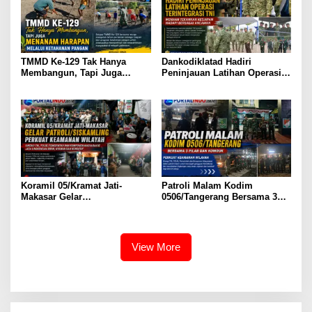
TMMD Ke-129 Tak Hanya
Dankodiklatad Hadiri
Membangun, Tapi Juga
Peninjauan Latihan Operasi
Menanam Harapan Melalui
Terintegrasi TNI, Menhan
Ketahanan Pangan
Tekankan Kesiapan Hadapi
Berbagai Ancaman
Koramil 05/Kramat Jati-
Patroli Malam Kodim
Makasar Gelar
0506/Tangerang Bersama 3
Patroli/Siskamling Perkuat
Pilar dan Komduk Perkuat
Keamanan Wilayah
Keamanan Wilayah
View More