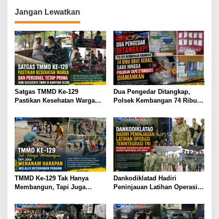
g
Jangan Lewatkan
a
s
i
p
o
s
Satgas TMMD Ke-129
Dua Pengedar Ditangkap,
Pastikan Kesehatan Warga
Polsek Kembangan 74 Ribu
Masyarakat dan Personel
Obat Keras, Sabu Hingga
Tetap Prima Demi Suksesnya
Puluhan Vape Etomidate
TMMD di Kampung Sesor
Diamankan
TMMD Ke-129 Tak Hanya
Dankodiklatad Hadiri
Membangun, Tapi Juga
Peninjauan Latihan Operasi
Menanam Harapan Melalui
Terintegrasi TNI, Menhan
Ketahanan Pangan
Tekankan Kesiapan Hadapi
Berbagai Ancaman