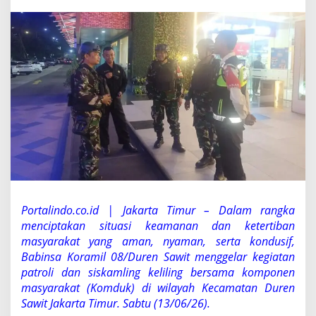
o
r
a
m
i
l
0
8
/
D
u
r
e
n
S
a
w
Portalindo.co.id | Jakarta Timur – Dalam rangka
i
menciptakan situasi keamanan dan ketertiban
t
masyarakat yang aman, nyaman, serta kondusif,
G
e
Babinsa Koramil 08/Duren Sawit menggelar kegiatan
l
patroli dan siskamling keliling bersama komponen
a
masyarakat (Komduk) di wilayah Kecamatan Duren
r
Sawit Jakarta Timur. Sabtu (13/06/26).
P