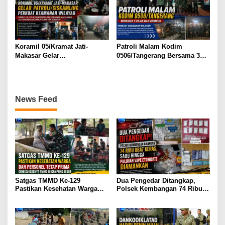
Koramil 05/Kramat Jati-
Patroli Malam Kodim
Makasar Gelar
0506/Tangerang Bersama 3
Patroli/Siskamling Perkuat
Pilar dan Komduk Perkuat
Keamanan Wilayah
Keamanan Wilayah
News Feed
Satgas TMMD Ke-129
Dua Pengedar Ditangkap,
Pastikan Kesehatan Warga
Polsek Kembangan 74 Ribu
Masyarakat dan Personel
Obat Keras, Sabu Hingga
Tetap Prima Demi Suksesnya
Puluhan Vape Etomidate
TMMD di Kampung Sesor
Diamankan