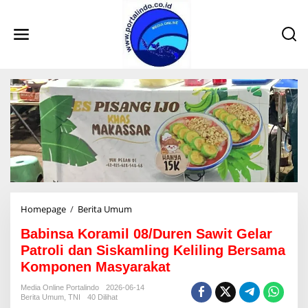
L
e
w
a
t
i
k
e
k
o
n
t
e
n
Homepage
/
Berita Umum
B
a
Babinsa Koramil 08/Duren Sawit Gelar
b
i
Patroli dan Siskamling Keliling Bersama
n
Komponen Masyarakat
s
a
Media Online Portalindo
2026-06-14
K
Berita Umum
,
TNI
40 Dilihat