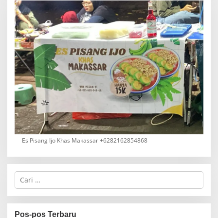
Es Pisang Ijo Khas Makassar +6282162854868
C
a
r
i
u
Pos-pos Terbaru