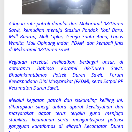
n
g
B
e
r
Adapun rute patroli dimulai dari Makoramil 08/Duren
s
Sawit, kemudian menuju Stasiun Pondok Kopi Baru,
a
Mall Buaran, Mall Ciplas, Gereja Santa Anna, Lapas
m
Wanita, Mall Cipinang Indah, PDAM, dan kembali finis
a
K
di Makoramil 08/Duren Sawit.
o
m
Kegiatan tersebut melibatkan berbagai unsur, di
p
antaranya Babinsa Koramil 08/Duren Sawit,
o
Bhabinkamtibmas Polsek Duren Sawit, Forum
n
e
Kewaspadaan Dini Masyarakat (FKDM), serta Satpol PP
n
Kecamatan Duren Sawit.
M
a
Melalui kegiatan patroli dan siskamling keliling ini,
s
diharapkan sinergi antara aparat kewilayahan dan
y
a
masyarakat dapat terus terjalin guna menjaga
r
stabilitas keamanan serta mengantisipasi potensi
a
gangguan kamtibmas di wilayah Kecamatan Duren
k