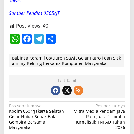
Sawit.
a
t
Sumber Pendim 0505/JT
Post Views:
40
W
F
T
S
h
a
el
h
at
c
e
ar
Babinsa Koramil 08/Duren Sawit Gelar Patroli dan Sisk
amling Keliling Bersama Komponen Masyarakat
s
e
gr
e
A
b
a
Ikuti Kami
p
o
m
p
o
k
N
Pos sebelumnya
Pos berikutnya
Kodim 0504/Jakarta Selatan
Mitra Media Pendam Jaya
a
Gelar Nobar Sepak Bola
Raih Juara 1 Lomba
Gembira Bersama
Jurnalistik TNI AD Tahun
v
Masyarakat
2026
i