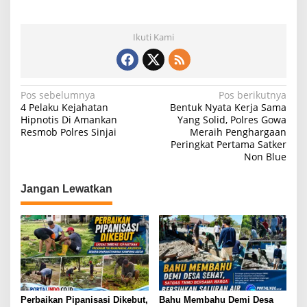
h
a
el
h
at
c
e
ar
Ikuti Kami
s
e
gr
e
A
b
a
p
o
m
N
Pos sebelumnya
Pos berikutnya
4 Pelaku Kejahatan
Bentuk Nyata Kerja Sama
p
o
a
Hipnotis Di Amankan
Yang Solid, Polres Gowa
k
Resmob Polres Sinjai
Meraih Penghargaan
v
Peringkat Pertama Satker
i
Non Blue
g
Jangan Lewatkan
a
s
i
p
o
s
Perbaikan Pipanisasi Dikebut,
Bahu Membahu Demi Desa