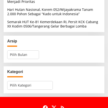
Menjadi Prioritas
Hari Hutan Nasional, Korem 052/Wijayakrama Tanam
2.000 Pohon Sebagai “Kado untuk Indonesia”
Semarak HUT Ke-81 Kemerdekaan RI, Persit KCK Cabang
XX Kodim 0506/Tangerang Gelar Berbagai Lomba
Arsip
A
r
s
i
p
Kategori
K
a
t
e
g
o