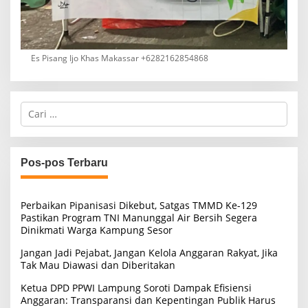
Es Pisang Ijo Khas Makassar +6282162854868
C
a
r
i
u
Pos-pos Terbaru
n
t
u
Perbaikan Pipanisasi Dikebut, Satgas TMMD Ke-129
k
Pastikan Program TNI Manunggal Air Bersih Segera
:
Dinikmati Warga Kampung Sesor
Jangan Jadi Pejabat, Jangan Kelola Anggaran Rakyat, Jika
Tak Mau Diawasi dan Diberitakan
Ketua DPD PPWI Lampung Soroti Dampak Efisiensi
Anggaran: Transparansi dan Kepentingan Publik Harus