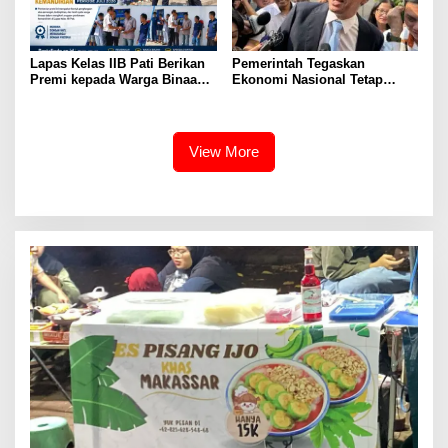
Lapas Kelas IIB Pati Berikan
Pemerintah Tegaskan
Premi kepada Warga Binaan
Ekonomi Nasional Tetap
sebagai Apresiasi Hasil
Cerah Menyambut HUT ke-81
Pembinaan Kemandirian
RI
Periode Juli 2026
View More