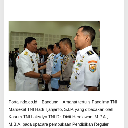
n
g
l
i
n
a
T
N
I
,
d
i
b
a
c
a
k
a
n
o
Portalindo.co.id – Bandung – Amanat tertulis Panglima TNI
l
e
Marsekal TNI Hadi Tjahjanto, S.I.P. yang dibacakan oleh
h
Kasum TNI Laksdya TNI Dr. Didit Herdiawan, M.P.A.,
K
a
M.B.A. pada upacara pembukaan Pendidikan Reguler