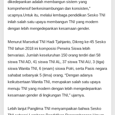
e
dikedepankan adalah membangun sistem yang
r
komprehensif berkesinambungan dan konsisten,”
d
i
ucapnya.Untuk itu, melalui lembaga pendidikan Sesko TNI
a
inilah salah satu upaya membangun TNI yang modern
w
dengan lebih mengedepankan kesamaan gender.
a
n
,
Menurut Marsekal TNI Hadi Tjahjanto, Dikreg ke-45 Sesko
M
.
TNI tahun 2018 ini komposisi Perwira Siswa lebih
P
bervariasi. Jumlah keseluruhan 150 orang terdiri dari 58
.
A
siswa TNI AD, 41 siswa TNI AL, 37 siswa TNI AU, 3 (tiga)
.
siswa Wanita TNI, 6 (enam) siswa Polri, serta Pasis negara
,
M
sahabat sebanyak 5 (lima) orang. “Dengan adanya
.
keikutsertaan Wanita TNI, merupakan salah satu upaya
B
menuju TNI yang modern dengan lebih mengedepankan
.
A
kesamaan gender di lingkungan TNI,” ujarnya.
Lebih lanjut Panglima TNI menyampaikan bahwa Sesko