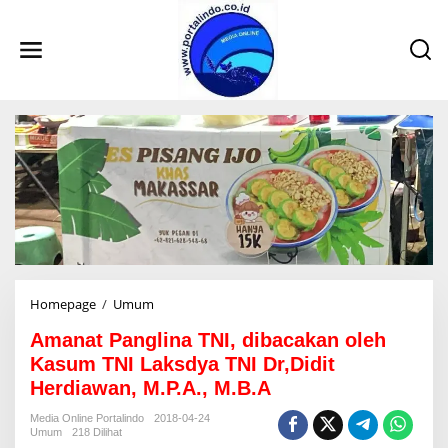
L
e
w
a
t
i
k
e
k
o
n
t
e
n
Homepage
/
Umum
A
m
Amanat Panglina TNI, dibacakan oleh
a
n
Kasum TNI Laksdya TNI Dr,Didit
a
Herdiawan, M.P.A., M.B.A
t
P
Media Online Portalindo
2018-04-24
a
Umum
218 Dilihat