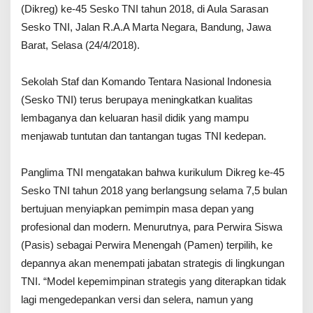
s
(Dikreg) ke-45 Sesko TNI tahun 2018, di Aula Sarasan
u
m
Sesko TNI, Jalan R.A.A Marta Negara, Bandung, Jawa
T
Barat, Selasa (24/4/2018).
N
I
L
Sekolah Staf dan Komando Tentara Nasional Indonesia
a
(Sesko TNI) terus berupaya meningkatkan kualitas
k
s
lembaganya dan keluaran hasil didik yang mampu
d
menjawab tuntutan dan tantangan tugas TNI kedepan.
y
a
T
Panglima TNI mengatakan bahwa kurikulum Dikreg ke-45
N
I
Sesko TNI tahun 2018 yang berlangsung selama 7,5 bulan
D
bertujuan menyiapkan pemimpin masa depan yang
r
profesional dan modern. Menurutnya, para Perwira Siswa
,
D
(Pasis) sebagai Perwira Menengah (Pamen) terpilih, ke
i
depannya akan menempati jabatan strategis di lingkungan
d
i
TNI. “Model kepemimpinan strategis yang diterapkan tidak
t
lagi mengedepankan versi dan selera, namun yang
H