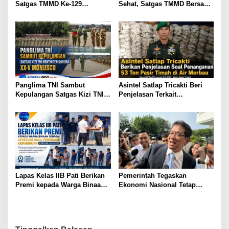
Satgas TMMD Ke-129
Sehat, Satgas TMMD Bersama
Pastikan Program TNI
Warga Bersihkan Saluran Air
Manunggal Air Bersih Segera
Dinikmati Warga Kampung
Sesor
Panglima TNI Sambut
Asintel Satlap Tricakti Beri
Kepulangan Satgas Kizi TNI
Penjelasan Terkait
Kontingen Garuda XX-V
Penanganan 53 Ton Pasir
MONUSCO
Timah di Air Merbau
Lapas Kelas IIB Pati Berikan
Pemerintah Tegaskan
Premi kepada Warga Binaan
Ekonomi Nasional Tetap
sebagai Apresiasi Hasil
Cerah Menyambut HUT ke-81
Pembinaan Kemandirian
RI
Periode Juli 2026