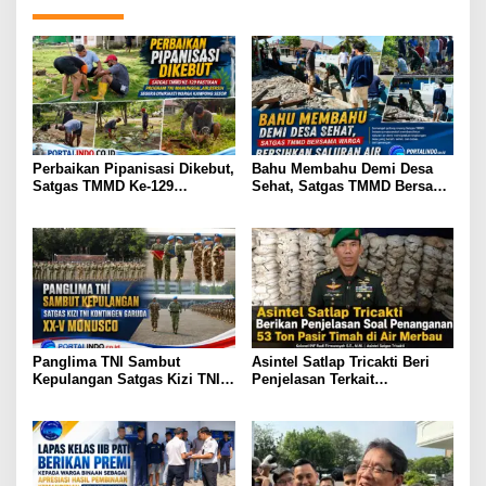
Perbaikan Pipanisasi Dikebut,
Bahu Membahu Demi Desa
Satgas TMMD Ke-129
Sehat, Satgas TMMD Bersama
Pastikan Program TNI
Warga Bersihkan Saluran Air
Manunggal Air Bersih Segera
Dinikmati Warga Kampung
Sesor
Panglima TNI Sambut
Asintel Satlap Tricakti Beri
Kepulangan Satgas Kizi TNI
Penjelasan Terkait
Kontingen Garuda XX-V
Penanganan 53 Ton Pasir
MONUSCO
Timah di Air Merbau