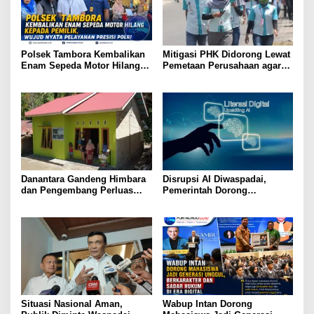
Polsek Tambora Kembalikan
Mitigasi PHK Didorong Lewat
Enam Sepeda Motor Hilang
Pemetaan Perusahaan agar
kepada Pemilik, Wujud Nyata
Pekerja Tak Jadi Korban
Pelayanan Presisi Polri
Danantara Gandeng Himbara
Disrupsi AI Diwaspadai,
dan Pengembang Perluas
Pemerintah Dorong
Akses Rumah bagi Generasi
Perlindungan Data dan
Muda
Konten Jurnalistik
Situasi Nasional Aman,
Wabup Intan Dorong