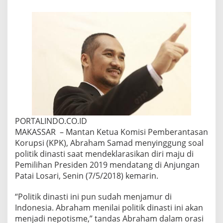
A
M
A
D
:
P
o
l
i
t
i
k
S
i
PORTALINDO.CO.ID
s
MAKASSAR – Mantan Ketua Komisi Pemberantasan
t
Korupsi (KPK), Abraham Samad menyinggung soal
e
m
politik dinasti saat mendeklarasikan diri maju di
D
Pemilihan Presiden 2019 mendatang di Anjungan
i
Patai Losari, Senin (7/5/2018) kemarin.
n
a
“Politik dinasti ini pun sudah menjamur di
s
t
Indonesia. Abraham menilai politik dinasti ini akan
i
menjadi nepotisme,” tandas Abraham dalam orasi