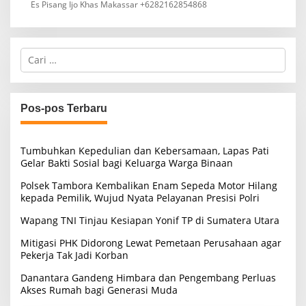
Es Pisang Ijo Khas Makassar +6282162854868
C
a
r
i
u
Pos-pos Terbaru
n
t
u
Tumbuhkan Kepedulian dan Kebersamaan, Lapas Pati
k
Gelar Bakti Sosial bagi Keluarga Warga Binaan
:
Polsek Tambora Kembalikan Enam Sepeda Motor Hilang
kepada Pemilik, Wujud Nyata Pelayanan Presisi Polri
Wapang TNI Tinjau Kesiapan Yonif TP di Sumatera Utara
Mitigasi PHK Didorong Lewat Pemetaan Perusahaan agar
Pekerja Tak Jadi Korban
Danantara Gandeng Himbara dan Pengembang Perluas
Akses Rumah bagi Generasi Muda