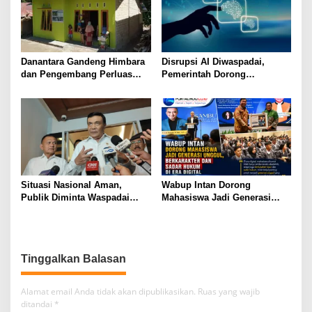
Danantara Gandeng Himbara
Disrupsi AI Diwaspadai,
dan Pengembang Perluas
Pemerintah Dorong
Akses Rumah bagi Generasi
Perlindungan Data dan
Muda
Konten Jurnalistik
Situasi Nasional Aman,
Wabup Intan Dorong
Publik Diminta Waspadai
Mahasiswa Jadi Generasi
Provokasi Jelang HUT RI
Unggul, Berkarakter dan
Sadar Hukum di Era Digital
Tinggalkan Balasan
Alamat email Anda tidak akan dipublikasikan.
Ruas yang wajib
ditandai
*