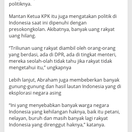
S
politiknya.
u
d
Mantan Ketua KPK itu juga mengatakan politik di
a
h
Indonesia saat ini dipenuhi dengan
M
presokongkolan. Akibatnya, banyak uang rakyat
e
uang hilang.
n
j
“Triliunan uang rakyat diambil oleh orang-orang
a
m
yang berdasi, ada di DPR, ada di tingkat menteri,
u
mereka seolah-olah tidak tahu jika rakyat tidak
r
mengetahui itu,” ungkapnya
D
i
Lebih lanjut, Abraham juga membeberkan banyak
I
n
gunung-gunung dan hasil lautan Indonesia yang di
d
eksplorasi negara asing
o
n
“Ini yang menyebabkan banyak warga negara
e
Indonesia yang kehilangan haknya, baik itu petani,
s
i
nelayan, buruh dan masih banyak lagi rakyat
a
Indonesia yang direnggut haknya,” katanya.