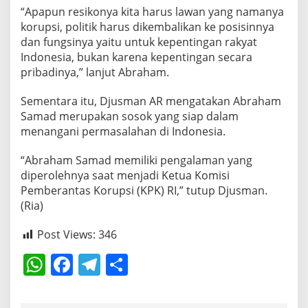
“Apapun resikonya kita harus lawan yang namanya
korupsi, politik harus dikembalikan ke posisinnya
dan fungsinya yaitu untuk kepentingan rakyat
Indonesia, bukan karena kepentingan secara
pribadinya,” lanjut Abraham.
Sementara itu, Djusman AR mengatakan Abraham
Samad merupakan sosok yang siap dalam
menangani permasalahan di Indonesia.
“Abraham Samad memiliki pengalaman yang
diperolehnya saat menjadi Ketua Komisi
Pemberantas Korupsi (KPK) RI,” tutup Djusman.
(Ria)
Post Views:
346
W
F
T
S
h
a
el
h