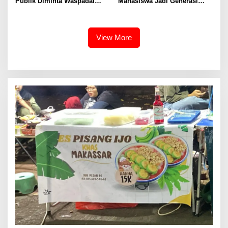
Publik Diminta Waspadai
Mahasiswa Jadi Generasi
Provokasi Jelang HUT RI
Unggul, Berkarakter dan
Sadar Hukum di Era Digital
View More