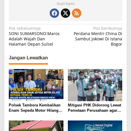
at
c
e
ar
Ikuti Kami
s
e
gr
e
A
b
a
p
o
m
N
Pos sebelumnya
Pos berikutnya
SONI SUMARSONO:Maros
Perdana Mentri China Di
p
o
a
Adalah Wajah Dan
Sambut Jokowi Di Istana
k
Halaman Depan Sulsel
Bogor
v
i
Jangan Lewatkan
g
a
s
i
p
o
Polsek Tambora Kembalikan
Mitigasi PHK Didorong Lewat
s
Enam Sepeda Motor Hilang
Pemetaan Perusahaan agar
kepada Pemilik, Wujud Nyata
Pekerja Tak Jadi Korban
Pelayanan Presisi Polri