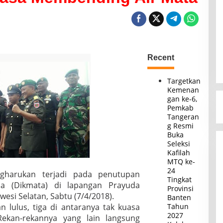
Recent
Targetkan
Kemenan
gan ke-6,
Pemkab
Tangeran
g Resmi
Buka
Seleksi
Kafilah
MTQ ke-
24
gharukan terjadi pada penutupan
Tingkat
a (Dikmata) di lapangan Prayuda
Provinsi
esi Selatan, Sabtu (7/4/2018).
Banten
n lulus, tiga di antaranya tak kuasa
Tahun
2027
kan-rekannya yang lain langsung