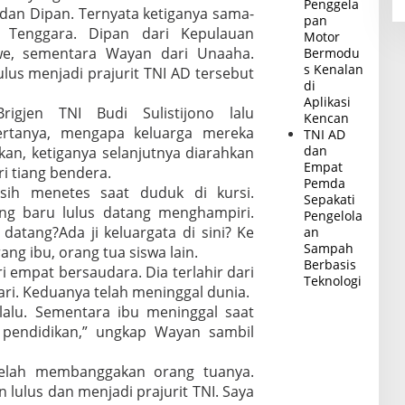
Penggela
 dan Dipan. Ternyata ketiganya sama-
pan
 Tenggara. Dipan dari Kepulauan
Motor
e, sementara Wayan dari Unaaha.
Bermodu
s Kenalan
ulus menjadi prajurit TNI AD tersebut
di
Aplikasi
igjen TNI Budi Sulistijono lalu
Kencan
rtanya, mengapa keluarga mereka
TNI AD
dan
kan, ketiganya selanjutnya diarahkan
Empat
ri tiang bendera.
Pemda
sih menetes saat duduk di kursi.
Sepakati
ang baru lulus datang menghampiri.
Pengelola
datang?Ada ji keluargata di sini? Ke
an
Sampah
ng ibu, orang tua siswa lain.
Berbasis
 empat bersaudara. Dia terlahir dari
Teknologi
i. Keduanya telah meninggal dunia.
lalu. Sementara ibu meninggal saat
 pendidikan,” ungkap Wayan sambil
telah membanggakan orang tuanya.
 lulus dan menjadi prajurit TNI. Saya