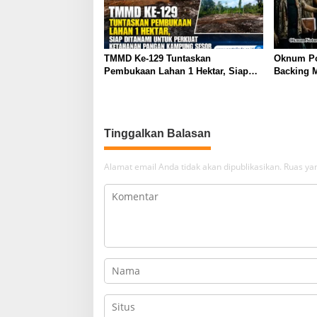
TMMD Ke-129 Tuntaskan
Oknum Pol
Pembukaan Lahan 1 Hektar, Siap
Backing 
Ditanami untuk Perkuat Ketahanan
Keluarga
Pangan Kampung Sesor
Sutarman
Tinggalkan Balasan
Alamat email Anda tidak akan dipublikasikan.
Ruas yan