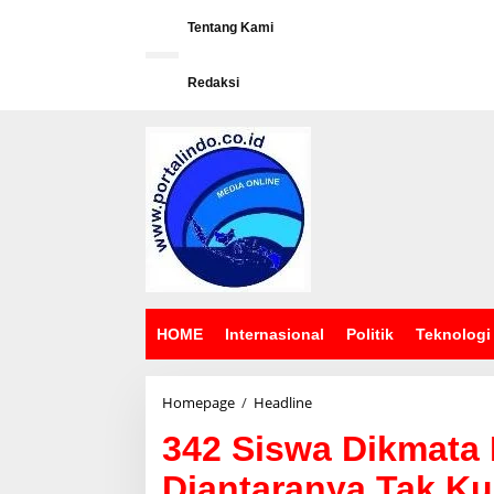
L
e
Tentang Kami
w
a
Redaksi
t
i
k
e
k
o
n
t
e
n
HOME
Internasional
Politik
Teknologi
Homepage
/
Headline
3
4
342 Siswa Dikmata 
2
S
Diantaranya Tak K
i