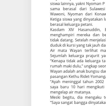
e
siswa lainnya, yakni Nyoman P
n
sama berasal dari Sulawesi
d
Wawoni, Nyoman dari Konaw
i
Ketiga siswa yang dinyatakan l
n
berasal keluarga petani.
g
A
Kasdam XIV Hasanuddin, Br
i
menghampiri mereka dan be
r
tidak datang. Setelah menjelas
M
duduk di kursi yang tak jauh da
a
t
Air mata Wayan terlihat ma
a
Sejumlah keluarga prajurit y
“Kenapa tidak ada keluarga ta 
rumah maki dulu,” ungkap seora
Wayan adalah anak bungsu dari
pasangan Kethu Ridet-Yomangar
“Ayah meninggal tahun 2002 
saya baru 10 hari mengikuti
mengelap air matanya.
Meski begitu, dia mengaku 
“Saya sangat bangga dinyatakan