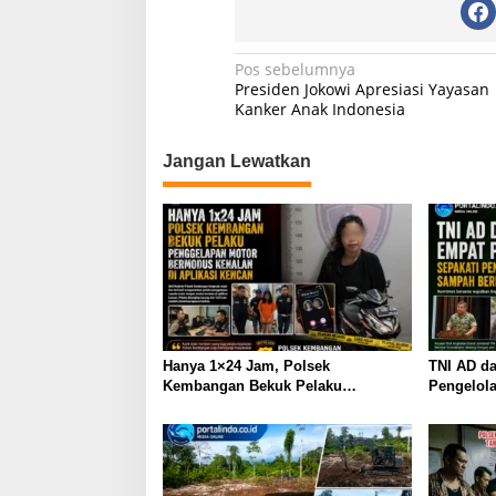
A
b
a
p
o
m
N
Pos sebelumnya
Presiden Jokowi Apresiasi Yayasan
p
o
a
Kanker Anak Indonesia
k
v
Jangan Lewatkan
i
g
a
s
i
p
o
Hanya 1×24 Jam, Polsek
TNI AD d
s
Kembangan Bekuk Pelaku
Pengelol
Penggelapan Motor Bermodus
Teknologi
Kenalan di Aplikasi Kencan