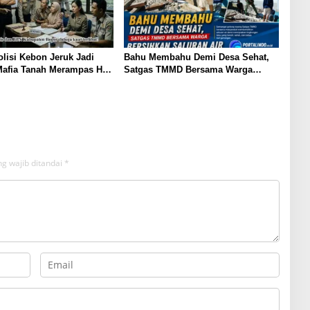
isi Kebon Jeruk Jadi
Bahu Membahu Demi Desa Sehat,
Mafia Tanah Merampas Hak
Satgas TMMD Bersama Warga
 Ambar Witjaksono
Bersihkan Saluran Air
g wajib ditandai
*