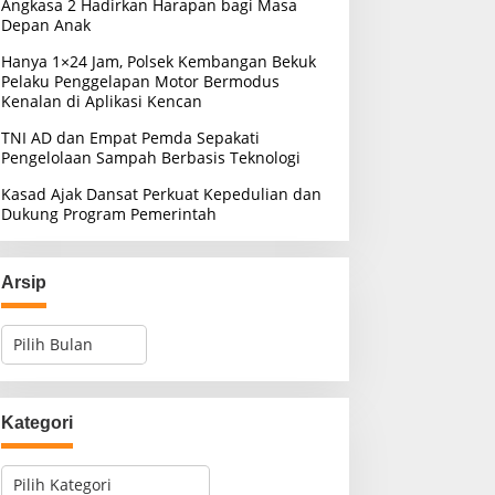
Angkasa 2 Hadirkan Harapan bagi Masa
Depan Anak
Hanya 1×24 Jam, Polsek Kembangan Bekuk
Pelaku Penggelapan Motor Bermodus
Kenalan di Aplikasi Kencan
TNI AD dan Empat Pemda Sepakati
Pengelolaan Sampah Berbasis Teknologi
Kasad Ajak Dansat Perkuat Kepedulian dan
Dukung Program Pemerintah
Arsip
A
r
s
i
p
Kategori
K
a