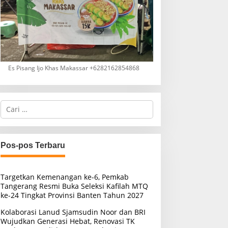
Es Pisang Ijo Khas Makassar +6282162854868
C
a
r
i
u
Pos-pos Terbaru
n
t
u
Targetkan Kemenangan ke-6, Pemkab
k
Tangerang Resmi Buka Seleksi Kafilah MTQ
:
ke-24 Tingkat Provinsi Banten Tahun 2027
Kolaborasi Lanud Sjamsudin Noor dan BRI
Wujudkan Generasi Hebat, Renovasi TK