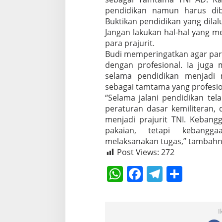
pendidikan namun harus dib
Buktikan pendidikan yang dilalu
Jangan lakukan hal-hal yang m
para prajurit.
Budi memperingatkan agar par
dengan profesional. Ia juga
selama pendidikan menjadi 
sebagai tamtama yang profesio
“Selama jalani pendidikan tel
peraturan dasar kemiliteran, 
menjadi prajurit TNI. Keban
pakaian, tetapi kebangg
melaksanakan tugas,” tambahny
Post Views:
272
W
F
T
S
h
a
el
h
at
c
e
ar
I
s
e
gr
e