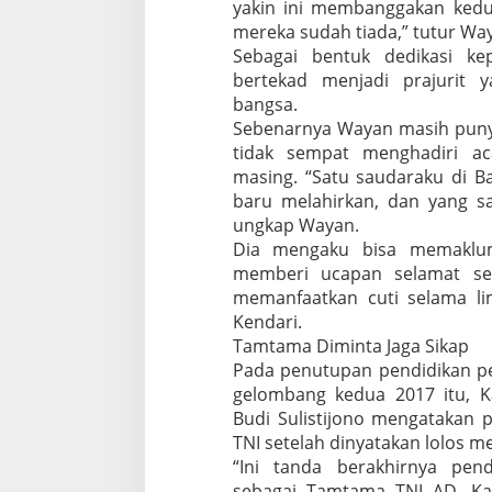
yakin ini membanggakan ked
mereka sudah tiada,” tutur Wa
Sebagai bentuk dedikasi k
bertekad menjadi prajurit
bangsa.
Sebenarnya Wayan masih puny
tidak sempat menghadiri ac
masing. “Satu saudaraku di Ba
baru melahirkan, dan yang sa
ungkap Wayan.
Dia mengaku bisa memaklum
memberi ucapan selamat sec
memanfaatkan cuti selama li
Kendari.
Tamtama Diminta Jaga Sikap
Pada penutupan pendidikan p
gelombang kedua 2017 itu, K
Budi Sulistijono mengatakan p
TNI setelah dinyatakan lolos me
“Ini tanda berakhirnya pend
sebagai Tamtama TNI AD. Kal