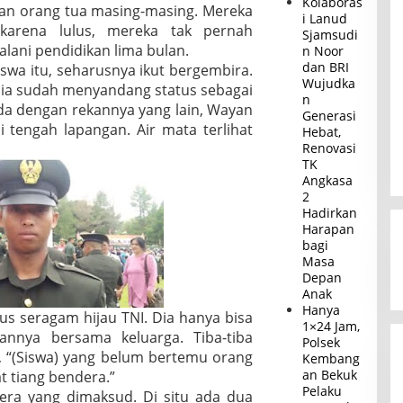
Kolaboras
an orang tua masing-masing. Mereka
i Lanud
 karena lulus, mereka tak pernah
Sjamsudi
lani pendidikan lima bulan.
n Noor
dan BRI
iswa itu, seharusnya ikut bergembira.
Wujudka
Dia sudah menyandang status sebagai
n
da dengan rekannya yang lain, Wayan
Generasi
i tengah lapangan. Air mata terlihat
Hebat,
Renovasi
TK
Angkasa
2
Hadirkan
Harapan
bagi
Masa
Depan
Anak
Hanya
s seragam hijau TNI. Dia hanya bisa
1×24 Jam,
nnya bersama keluarga. Tiba-tiba
Polsek
, “(Siswa) yang belum bertemu orang
Kembang
an Bekuk
t tiang bendera.”
Pelaku
era yang dimaksud. Di situ ada dua