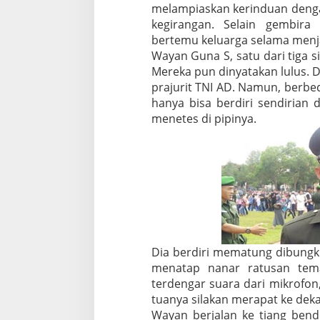
,
melampiaskan kerinduan deng
3
kegirangan. Selain gembira
D
bertemu keluarga selama menja
i
Wayan Guna S, satu dari tiga s
a
Mereka pun dinyatakan lulus. 
n
t
prajurit TNI AD. Namun, berbe
a
hanya bisa berdiri sendirian d
r
menetes di pipinya.
a
n
y
a
T
a
k
K
u
a
Dia berdiri mematung dibungku
s
a
menatap nanar ratusan tema
M
terdengar suara dari mikrofon
e
tuanya silakan merapat ke deka
m
Wayan berjalan ke tiang bend
b